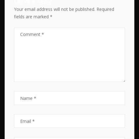
Leave a Reply
Your email address will not be published.
Required
fields are marked
*