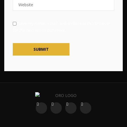
Save my name, email, and website in this browser
for the next time I comment.