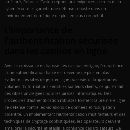
amélioré, Robocat Casino répond aux exigences accrues de la
cybersécurité et garantit une défense robuste dans un
environnement numérique de plus en plus compétitif.
L’importance de
l’authentification sécurisée
dans les casinos en ligne
Avec la croissance en hausse des casinos en ligne, l’importance
d’une authentification fiable est devenue de plus en plus
évidente. Les sites de jeux en ligne possèdent d’importantes
volumes d’informations sensibles sur leurs clients, ce qui en fait
des cibles privilégiées pour les pirates informatiques. Des
procédures d’authentification robustes forment la première ligne
de défense contre les violations de données et l’usurpation
d’identité. En implémentant l’authentification multifacteurs et des
techniques de cryptage sophistiquées, les opérateurs peuvent
améliorer la sécurité et établir la confiance des utilisateurs. De