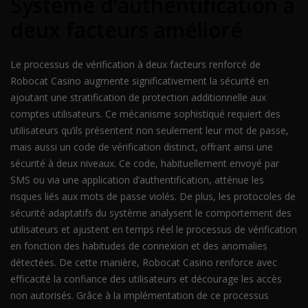
Système d’authentification à
deux facteurs amélioré
Le processus de vérification à deux facteurs renforcé de
Robocat Casino augmente significativement la sécurité en
ajoutant une stratification de protection additionnelle aux
comptes utilisateurs. Ce mécanisme sophistiqué requiert des
utilisateurs qu’ils présentent non seulement leur mot de passe,
mais aussi un code de vérification distinct, offrant ainsi une
sécurité à deux niveaux. Ce code, habituellement envoyé par
SMS ou via une application d’authentification, atténue les
risques liés aux mots de passe violés. De plus, les protocoles de
sécurité adaptatifs du système analysent le comportement des
utilisateurs et ajustent en temps réel le processus de vérification
en fonction des habitudes de connexion et des anomalies
détectées. De cette manière, Robocat Casino renforce avec
efficacité la confiance des utilisateurs et décourage les accès
non autorisés. Grâce à la implémentation de ce processus