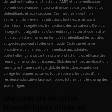
de l’authentification multifacteurs (AMF) et de la vérification
biométrique avancée, le casino diminue les dangers liés au vol
d’identifiants et aux intrusions. Ces mesures aident non
seulement de prévenir les intrusions brutales, mais aussi
d’améliorer l’intégrité des transactions des utilisateurs. De plus,
l’intégration d’algorithmes d’apprentissage automatique facilite
la détection d’anomalies en temps réel, identifiant les activités
suspectes pouvant révéler une fraude. Cette surveillance
proactive aide une réaction immédiate aux atteintes
potentielles, garantissant ainsi une protection plus efficace des
renseignements des utilisateurs. Globalement, ces améliorations
témoignent d’une stratégie globale de la cybersécurité, qui
corrige les lacunes actuelles tout en posant les bases d’une
résilience adaptative face aux risques futures dans le champ des
jeux en ligne.
Mesures de sécurité
biométriques mises en