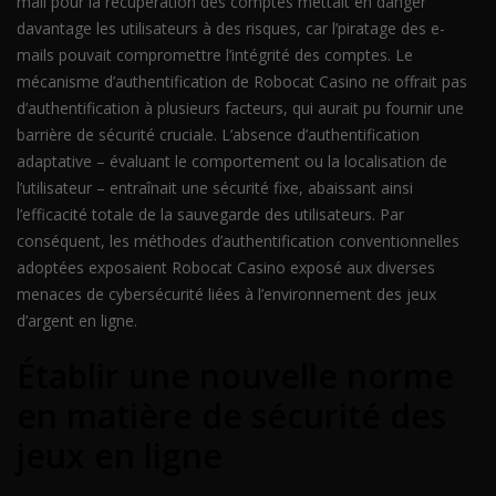
mail pour la récupération des comptes mettait en danger
davantage les utilisateurs à des risques, car l’piratage des e-
mails pouvait compromettre l’intégrité des comptes. Le
mécanisme d’authentification de Robocat Casino ne offrait pas
d’authentification à plusieurs facteurs, qui aurait pu fournir une
barrière de sécurité cruciale. L’absence d’authentification
adaptative – évaluant le comportement ou la localisation de
l’utilisateur – entraînait une sécurité fixe, abaissant ainsi
l’efficacité totale de la sauvegarde des utilisateurs. Par
conséquent, les méthodes d’authentification conventionnelles
adoptées exposaient Robocat Casino exposé aux diverses
menaces de cybersécurité liées à l’environnement des jeux
d’argent en ligne.
Établir une nouvelle norme
en matière de sécurité des
jeux en ligne