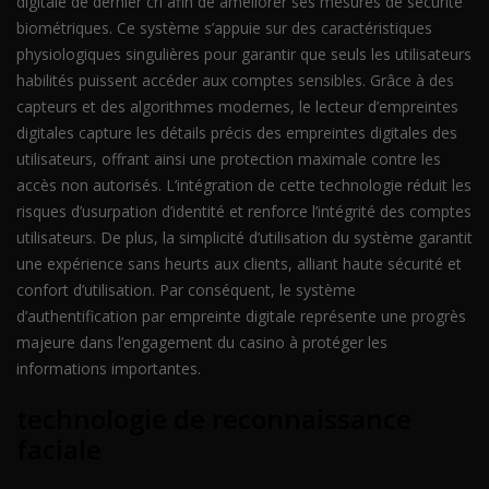
digitale de dernier cri afin de améliorer ses mesures de sécurité
biométriques. Ce système s’appuie sur des caractéristiques
physiologiques singulières pour garantir que seuls les utilisateurs
habilités puissent accéder aux comptes sensibles. Grâce à des
capteurs et des algorithmes modernes, le lecteur d’empreintes
digitales capture les détails précis des empreintes digitales des
utilisateurs, offrant ainsi une protection maximale contre les
accès non autorisés. L’intégration de cette technologie réduit les
risques d’usurpation d’identité et renforce l’intégrité des comptes
utilisateurs. De plus, la simplicité d’utilisation du système garantit
une expérience sans heurts aux clients, alliant haute sécurité et
confort d’utilisation. Par conséquent, le système
d’authentification par empreinte digitale représente une progrès
majeure dans l’engagement du casino à protéger les
informations importantes.
technologie de reconnaissance
faciale