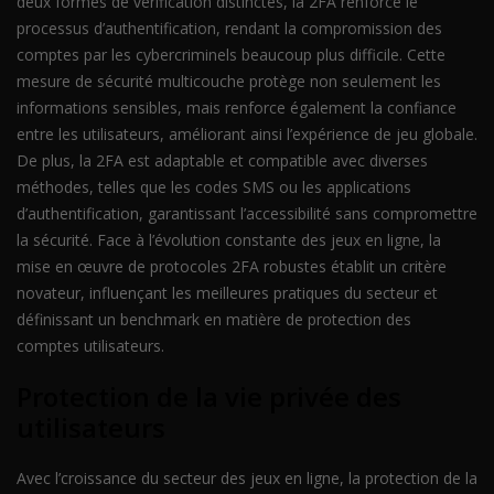
deux formes de vérification distinctes, la 2FA renforce le
processus d’authentification, rendant la compromission des
comptes par les cybercriminels beaucoup plus difficile. Cette
mesure de sécurité multicouche protège non seulement les
informations sensibles, mais renforce également la confiance
entre les utilisateurs, améliorant ainsi l’expérience de jeu globale.
De plus, la 2FA est adaptable et compatible avec diverses
méthodes, telles que les codes SMS ou les applications
d’authentification, garantissant l’accessibilité sans compromettre
la sécurité. Face à l’évolution constante des jeux en ligne, la
mise en œuvre de protocoles 2FA robustes établit un critère
novateur, influençant les meilleures pratiques du secteur et
définissant un benchmark en matière de protection des
comptes utilisateurs.
Protection de la vie privée des
utilisateurs
Avec l’croissance du secteur des jeux en ligne, la protection de la