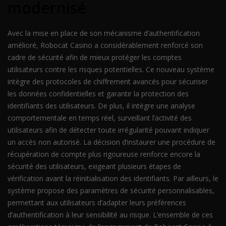
modernisé
Avec la mise en place de son mécanisme d’authentification
amélioré, Robocat Casino a considérablement renforcé son
cadre de sécurité afin de mieux protéger les comptes
utilisateurs contre les risques potentielles. Ce nouveau système
intègre des protocoles de chiffrement avancés pour sécuriser
les données confidentielles et garantir la protection des
identifiants des utilisateurs. De plus, il intègre une analyse
comportementale en temps réel, surveillant l’activité des
utilisateurs afin de détecter toute irrégularité pouvant indiquer
un accès non autorisé. La décision d’instaurer une procédure de
récupération de compte plus rigoureuse renforce encore la
sécurité des utilisateurs, exigeant plusieurs étapes de
vérification avant la réinitialisation des identifiants. Par ailleurs, le
système propose des paramètres de sécurité personnalisables,
permettant aux utilisateurs d’adapter leurs préférences
d’authentification à leur sensibilité au risque. L’ensemble de ces