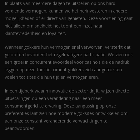
In plaats van meerdere dagen te uitstellen op ons hard
verdiende vermogen, kunnen we het herinvesteren in andere
mogelijkheden of er direct van genieten. Deze voorziening gaat
niet alleen om snelheid; het toont een inzet naar
klanttevredenheid en loyaliteit.
Wanneer gokkers hun vermogen snel verworven, versterkt dat
geloof en bevordert het regelmatigere participatie. We zien ook
een groei in concurrentievoordeel voor casino’s die de nadruk
leggen op deze functie, omdat gokkers zich aangetrokken
voelen tot sites die hun tijd en vermogen eren.
In een tijdperk waarin innovatie de sector drijft, wijzen directe
uitbetalingen op een verandering naar een meer
consumentgerichte ervaring. Deze aanpassing op onze
preferenties laat zien hoe moderne goksites ontwikkelen om
aan onze constant veranderende verwachtingen te
beantwoorden.