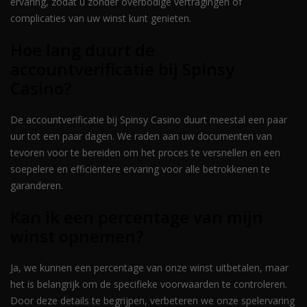
ervaring, zodat u zonder overbodige vertragingen of
complicaties van uw winst kunt genieten.
Hoe lang duurt de
accountverificatie bij Spinsy
Casino?
De accountverificatie bij Spinsy Casino duurt meestal een paar
uur tot een paar dagen. We raden aan uw documenten van
tevoren voor te bereiden om het proces te versnellen en een
soepelere en efficiëntere ervaring voor alle betrokkenen te
garanderen.
Kan ik een percentage van mijn
winst opnemen?
Ja, we kunnen een percentage van onze winst uitbetalen, maar
het is belangrijk om de specifieke voorwaarden te controleren.
Door deze details te begrijpen, verbeteren we onze spelervaring