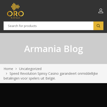
Armania Blog
Home
Uncategorized
Speed Revolution Spinsy Casino garandeert onmiddellijke
betalingen voor spelers uit België.