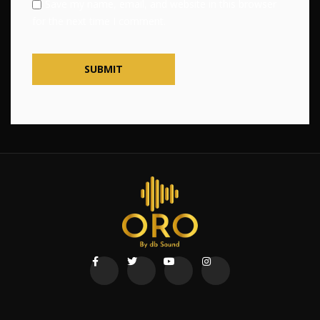
Save my name, email, and website in this browser
for the next time I comment.