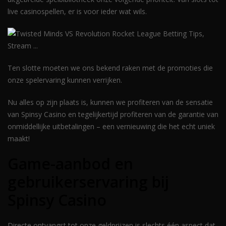
live casinospellen, er is voor ieder wat wils.
Ten slotte moeten we ons bekend raken met de promoties die
onze spelervaring kunnen verrijken.
Nu alles op zijn plaats is, kunnen we profiteren van de sensatie
van Spinsy Casino en tegelijkertijd profiteren van de garantie van
onmiddellijke uitbetalingen – een vernieuwing die het echt uniek
maakt!
Game-aanbod en
gebruikerservaring bij
Spinsy Casino
Directe ontvangst tot onze geldprijzen is slechts één aspect dat