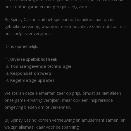
onze online game-ervaring zo plezierig vormt.
Bij Spinsy Casino sluit het spelaanbod naadloos aan op de
gebruikerservaring, waardoor een innovatieve sfeer ontstaat die
ons spelplezier vergroot.
Dit is opmerkelijk:
Diverse spelbibliotheek
Toonaangevende technologie
Responsief ontwerp
Regelmatige updates
We stellen deze elementen zeer op prijs, omdat ze niet alleen
onze game-ervaring verrijken, maar ook een inspirerende
omgeving bieden om te verkennen.
Bij Spinsy Casino komen vernieuwing en amusement samen, en
we zijn allemaal klaar voor de spanning!