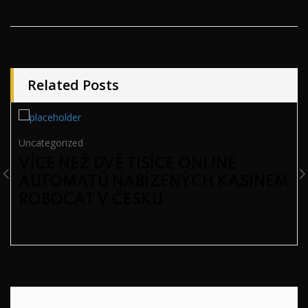
Related Posts
Uncategorized
VÍCE NEŽ DVĚ TISÍCE ONLINE
AUTOMATŮ NABÍZENÝCH KASINEM
ROBOCAT V ČESKU