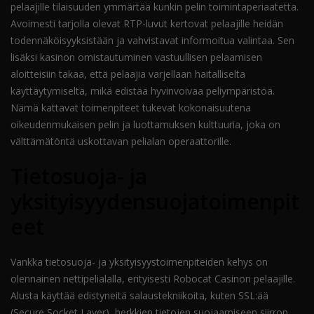
pelaajille tilaisuuden ymmärtää kunkin pelin toimintaperiaatetta.
Avoimesti tarjolla olevat RTP-luvut kertovat pelaajille heidän
todennäköisyyksistään ja vahvistavat informoitua valintaa. Sen
lisäksi kasinon omistautuminen vastuullisen pelaamisen
aloitteisiin takaa, että pelaajia varjellaan haitalliselta
käyttäytymiseltä, mikä edistää hyvinvoivaa peliympäristöä.
Nämä kattavat toimenpiteet tukevat kokonaisuutena
oikeudenmukaisen pelin ja luottamuksen kulttuuria, joka on
välttämätöntä uskottavan pelialan operaattorille.
Tietosuoja- ja
yksityisyydensuojatoimenpit
eet
Vankka tietosuoja- ja yksityisyystoimenpiteiden kehys on
olennainen nettipelialalla, erityisesti Robocat Casinon pelaajille.
Alusta käyttää edistyneitä salaustekniikoita, kuten SSL:ää
(Secure Socket Layer), herkkien tietojen suojaamiseen siirron