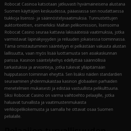
Robocat Casinoa katsotaan jatkuvasti hyvämaineisena alustana
Suomen käyttäjien keskuudessa, pääasiassa sen noudattaessa
tiukkoja lisenssi- ja säännöstelyvaatimuksia. Tunnustettujen
auktoriteettien, esimerkiksi Maltan pelikomission, lisensoima
Robocat Casino seuraa kattavia lakisääteisiä vaatimuksia, jotka
varmistavat läpinäkyvyyden ja reiluuden jokaisessa toiminnassa.
Tämä omistautuminen sääntelyyn ei pelkästään vakuuta alustan
laillisuutta, vaan myös lisää luottamusta sen asiakaskunnan
parissa. Kasinon sääntelykehys edellyttää säännöllisiä
tarkastuksia ja arviointeja, jotka tukevat ylläpitämään
huipputason toiminnan eheyttä. Sen lisäksi näiden standardien
seuraaminen yhdenmukaistaa kasinon globaalien parhaiden
menetelmien mukaisesti ja edistää vastuullista pelikulttuuria.
Siksi Robocat Casino on varma vaihtoehto pelaajille, jotka
haluavat turvallista ja vaatimustenmukaista
verkkopelikokemusta ja samalla he ottavat osaa Suomen
pelialalle.
Pelaajien turvallisuuden