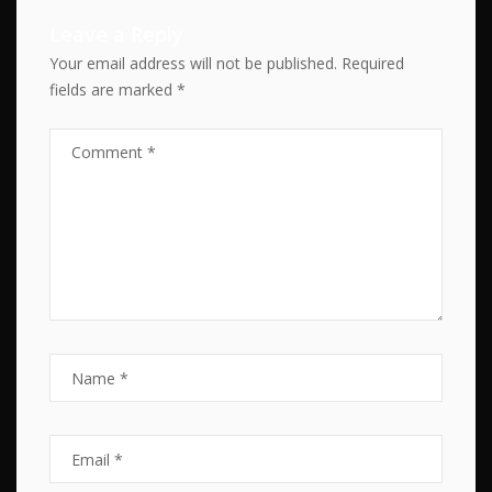
Leave a Reply
Your email address will not be published.
Required
fields are marked
*