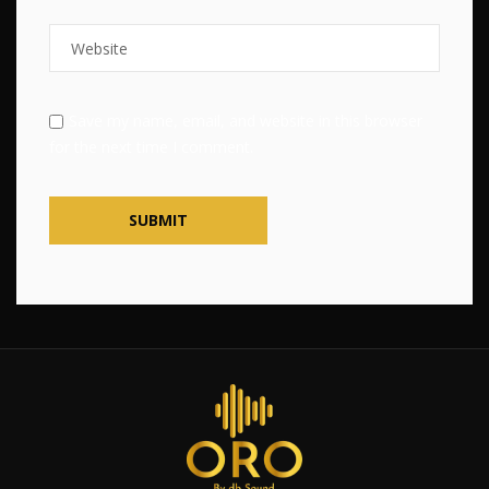
Save my name, email, and website in this browser
for the next time I comment.