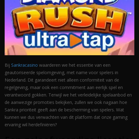
Bij
Sankracasino
waarderen we het essentie van een
geautoriseerde spelomgeving, met name voor spelers in
Nederland. Dit garandeert niet alleen conformiteit van de
regelgeving, maar ook een commitment aan eerlijk spel en
verantwoord gokken. Terwijl we het verleidelijke spelaanbod en
de aanwezige promoties bekijken, zullen we ook nagaan hoe
Sankra prioriteit geeft aan de bescherming van spelers. Wat
kunnen we dus verwachten van dit platform dat onze gaming
ervaring wil herdefiniëren?