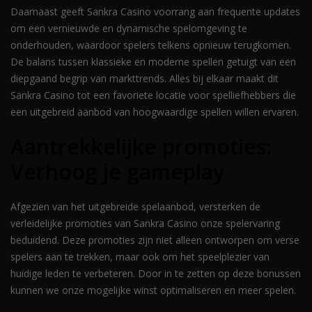
Daarnaast geeft Sankra Casino voorrang aan frequente updates
om een vernieuwde en dynamische spelomgeving te
onderhouden, waardoor spelers telkens opnieuw terugkomen.
De balans tussen klassieke en moderne spellen getuigt van een
diepgaand begrip van markttrends. Alles bij elkaar maakt dit
Sankra Casino tot een favoriete locatie voor spelliefhebbers die
een uitgebreid aanbod van hoogwaardige spellen willen ervaren.
Aantrekkelijke promoties:
Verhoog je gameplay
Afgezien van het uitgebreide spelaanbod, versterken de
verleidelijke promoties van Sankra Casino onze spelervaring
beduidend. Deze promoties zijn niet alleen ontworpen om verse
spelers aan te trekken, maar ook om het speelplezier van
huidige leden te verbeteren. Door in te zetten op deze bonussen
kunnen we onze mogelijke winst optimaliseren en meer spelen.