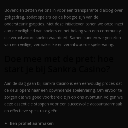
Bovendien zetten we ons in voor een transparante dialoog over
gokgedrag, zodat spelers op de hoogte zijn van de
ondersteuningsopties. Met deze initiatieven tonen we onze inzet
aan de veiligheid van spelers en het belang van een community
die verantwoord spelen waardeert. Samen kunnen we genieten
van een veilige, vermakelijke en verantwoorde spelervaring.
Doe mee met de pret: hoe
start je bij Sankra Casino?
Aan de slag gaan bij Sankra Casino is een eenvoudig proces dat
de deur opent naar een opwindende spelervaring. Om ervoor te
zorgen dat we goed voorbereid zijn op ons avontuur, volgen we
deze essentiële stappen voor een succesvolle accountaanmaak
en effectieve spelstrategieën:
Een profiel aanmaken