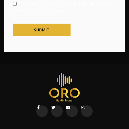
Save my name, email, and website in this browser
for the next time I comment.