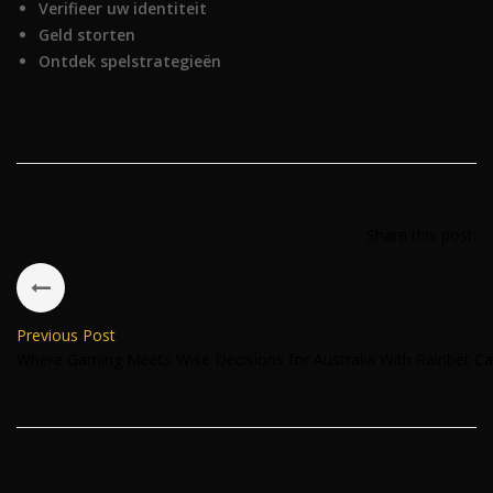
Verifieer uw identiteit
Geld storten
Ontdek spelstrategieën
Share this post:
Previous Post
Where Gaming Meets Wise Decisions for Australia With Rainbet Ca