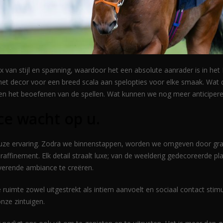
ix van stijl en spanning, waardoor het een absolute aanrader is in he
 het decor voor een breed scala aan spelopties voor elke smaak. Wat d
lleen het beoefenen van de spellen. Wat kunnen we nog meer anticip
e wacht op u.
uze ervaring. Zodra we binnenstappen, worden we omgeven door grande
n raffinement. Elk detail straalt luxe; van de weelderig gedecoreerde
verende ambiance te creëren.
uimte zowel uitgestrekt als intiem aanvoelt en sociaal contact stim
nze zintuigen.