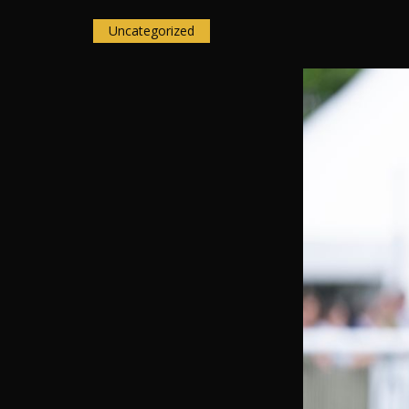
Uncategorized