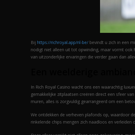
Bij
https://richroyal.app/nl-be/
bevindt u zich in een m
nodigt niet alleen uit tot opwinding, maar vormt ook
van uitzonderlijke ervaringen die verder gaan dan a
Een weelderige ambianc
In Rich Royal Casino wacht ons een waarachtig luxue
gemakkelijke zitplaatsen creëren direct een sfeer va
muren, alles is zorgvuldig gearrangeerd om een beto
We ontdekken de verheven plafonds op, waardoor de r
rinkelende chips mengen zich naadloos en verleiden o