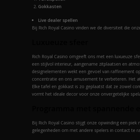
Gokkasten
Live dealer spellen
Bij Rich Royal Casino vinden we de diversiteit die o
Luxueuze sfeer
Rich Royal Casino omgeeft ons met een luxueuze sfe
een stijlvol interieur, aangename zitplaatsen en atm
designelementen wekt een gevoel van raffinement o
concentratie en ons amusement te verbeteren. Het at
Elke tafel en gokkast is zo geplaatst dat ze zowel co
vormt het ideale decor voor onze onvergetelijke spel
Programma met spannende 
Bij Rich Royal Casino stijgt onze opwinding een pie
gelegenheden om met andere spelers in contact te rak