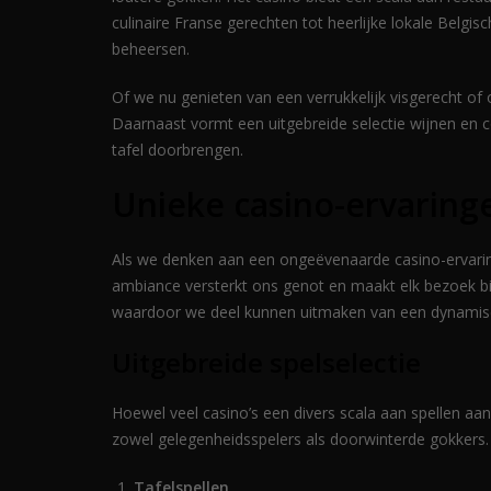
culinaire Franse gerechten tot heerlijke lokale Belgis
beheersen.
Of we nu genieten van een verrukkelijk visgerecht of 
Daarnaast vormt een uitgebreide selectie wijnen en c
tafel doorbrengen.
Unieke casino-ervaring
Als we denken aan een ongeëvenaarde casino-ervaring,
ambiance versterkt ons genot en maakt elk bezoek bij
waardoor we deel kunnen uitmaken van een dynami
Uitgebreide spelselectie
Hoewel veel casino’s een divers scala aan spellen aan
zowel gelegenheidsspelers als doorwinterde gokkers. 
Tafelspellen