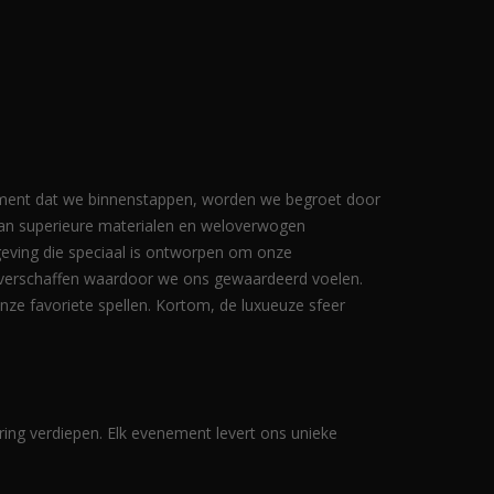
moment dat we binnenstappen, worden we begroet door
k van superieure materialen en weloverwogen
eving die speciaal is ontworpen om onze
e verschaffen waardoor we ons gewaardeerd voelen.
onze favoriete spellen. Kortom, de luxueuze sfeer
ing verdiepen. Elk evenement levert ons unieke