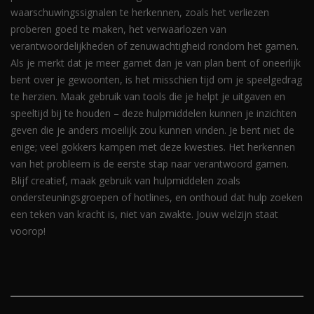
waarschuwingssignalen te herkennen, zoals het verliezen
proberen goed te maken, het verwaarlozen van
verantwoordelijkheden of zenuwachtigheid rondom het gamen.
Als je merkt dat je meer gamet dan je van plan bent of oneerlijk
bent over je gewoonten, is het misschien tijd om je speelgedrag
te herzien. Maak gebruik van tools die je helpt je uitgaven en
speeltijd bij te houden – deze hulpmiddelen kunnen je inzichten
geven die je anders moeilijk zou kunnen vinden. Je bent niet de
enige; veel gokkers kampen met deze kwesties. Het herkennen
van het probleem is de eerste stap naar verantwoord gamen.
Blijf creatief, maak gebruik van hulpmiddelen zoals
ondersteuningsgroepen of hotlines, en onthoud dat hulp zoeken
een teken van kracht is, niet van zwakte. Jouw welzijn staat
voorop!