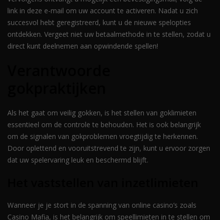
link in deze e-mail om uw account te activeren. Nadat u zich
succesvol hebt geregistreerd, kunt u de nieuwe spelopties
ontdekken. Vergeet niet uw betaalmethode in te stellen, zodat u
direct kunt deelnemen aan opwindende spellen!
Verantwoorde
gokpraktijken
Als het gaat om veilig gokken, is het stellen van goklimieten
essentieel om de controle te behouden. Het is ook belangrijk
om de signalen van gokproblemen vroegtijdig te herkennen.
Door oplettend en vooruitstrevend te zijn, kunt u ervoor zorgen
dat uw spelervaring leuk en beschermd blijft.
Het vaststellen van inzetlimieten
Wanneer je je stort in de spanning van online casino’s zoals
Casino Mafia, is het belangrijk om speellimieten in te stellen om