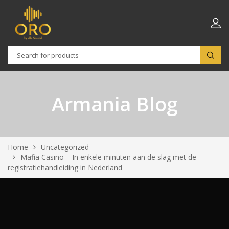
Armania Blog
Home
Uncategorized
Mafia Casino – In enkele minuten aan de slag met de
registratiehandleiding in Nederland