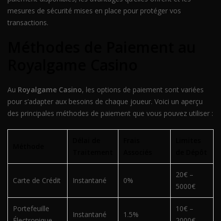
mesures de sécurité mises en place pour protéger vos
transactions.
Méthodes de Paiement au
Royalgame Casino
Au
Royalgame Casino
, les options de paiement sont variées
pour s’adapter aux besoins de chaque joueur. Voici un aperçu
des principales méthodes de paiement que vous pouvez utiliser :
Délai de
Frais
Limites
Méthode
Traitement
Associés
de Dépôt
20€ –
Carte de Crédit
Instantané
0%
5000€
Portefeuille
10€ –
Instantané
1.5%
Électronique
2000€