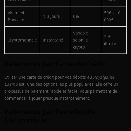
Virement
50€ – 10
1-3 Jours
0%
Bancaire
000€
Variable
20€ –
Cryptomonnaie
Instantané
selon la
illimité
crypto
Paiements par Carte de Crédit
Utiliser une carte de crédit pour vos dépôts au
Royalgame
Casino
est l’une des options les plus populaires. Elle offre un
processus de paiement rapide et facile, vous permettant de
commencer à jouer presque instantanément.
Paiements par Portefeuille
Électronique