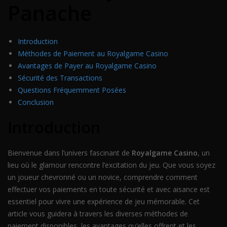
Panache
Introduction
Méthodes de Paiement au Royalgame Casino
Avantages de Payer au Royalgame Casino
Sécurité des Transactions
Questions Fréquemment Posées
Conclusion
Introduction
Bienvenue dans l’univers fascinant de
Royalgame Casino
, un
lieu où le glamour rencontre l’excitation du jeu. Que vous soyez
un joueur chevronné ou un novice, comprendre comment
effectuer vos paiements en toute sécurité et avec aisance est
essentiel pour vivre une expérience de jeu mémorable. Cet
article vous guidera à travers les diverses méthodes de
paiement disponibles, les avantages qu’elles offrent et les