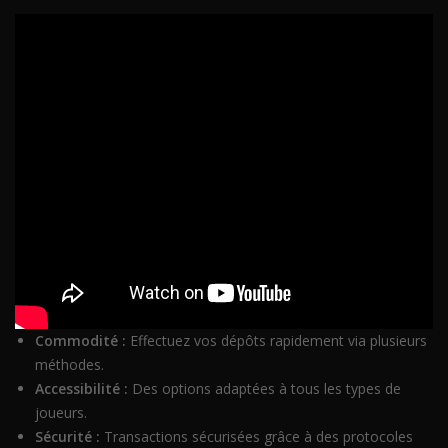
Commodité :
Effectuez vos dépôts rapidement via plusieurs
méthodes.
Accessibilité :
Des options adaptées à tous les types de
joueurs.
Sécurité :
Transactions sécurisées grâce à des protocoles