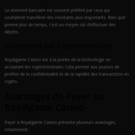
Le virement bancaire est souvent préféré par ceux qui
souhaitent transférer des montants plus importants. Bien qu’il
prenne plus de temps, c’est un moyen sûr d’effectuer des
dépôts.
Paiements par Cryptomonnaie
Royalgame Casino est à la pointe de la technologie en
acceptant les cryptomonnaies. Cela permet aux joueurs de
profiter de la confidentialité et de la rapidité des transactions en
crypto.
Avantages de Payer au
Royalgame Casino
Payer à Royalgame Casino présente plusieurs avantages,
notamment :