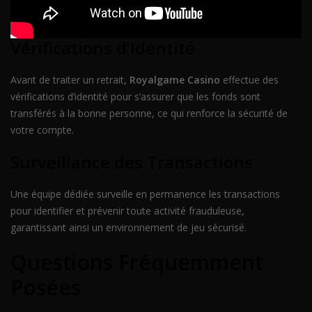
Vérifications d’Identité
Avant de traiter un retrait,
Royalgame Casino
effectue des
vérifications d’identité pour s’assurer que les fonds sont
transférés à la bonne personne, ce qui renforce la sécurité de
votre compte.
Surveillance des Transactions
Une équipe dédiée surveille en permanence les transactions
pour identifier et prévenir toute activité frauduleuse,
garantissant ainsi un environnement de jeu sécurisé.
Questions Fréquemment
Posées