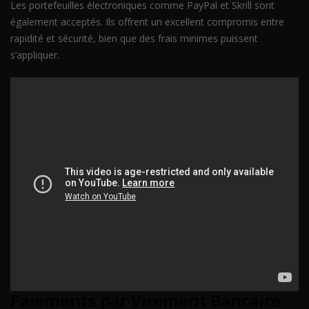
Les portefeuilles électroniques comme PayPal et Skrill sont
également acceptés. Ils offrent un excellent compromis entre
rapidité et sécurité, bien que des frais minimes puissent
s’appliquer.
Paiements par Virement Bancaire