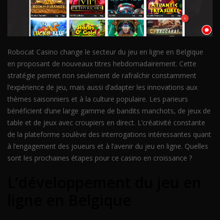
Robocat Casino change le secteur du jeu en ligne en Belgique
en proposant de nouveaux titres hebdomadairement. Cette
stratégie permet non seulement de rafraîchir constamment
l’expérience de jeu, mais aussi d’adapter les innovations aux
thèmes saisonniers et à la culture populaire. Les parieurs
bénéficient d’une large gamme de bandits manchots, de jeux de
table et de jeux avec croupiers en direct. L’créativité constante
de la plateforme soulève des interrogations intéressantes quant
à l’engagement des joueurs et à l’avenir du jeu en ligne. Quelles
sont les prochaines étapes pour ce casino en croissance ?
L’développement du jeu en
ligne en Belgique