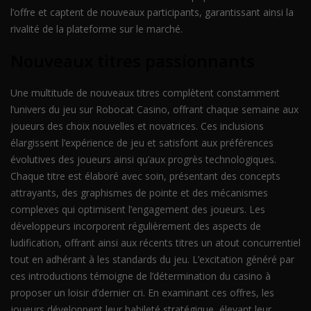
l’offre et captent de nouveaux participants, garantissant ainsi la
rivalité de la plateforme sur le marché.
Nouveaux titres passionnants
Une multitude de nouveaux titres complètent constamment
l’univers du jeu sur Robocat Casino, offrant chaque semaine aux
joueurs des choix nouvelles et novatrices. Ces inclusions
élargissent l’expérience de jeu et satisfont aux préférences
évolutives des joueurs ainsi qu’aux progrès technologiques.
Chaque titre est élaboré avec soin, présentant des concepts
attrayants, des graphismes de pointe et des mécanismes
complexes qui optimisent l’engagement des joueurs. Les
développeurs incorporent régulièrement des aspects de
ludification, offrant ainsi aux récents titres un atout concurrentiel
tout en adhérant à les standards du jeu. L’excitation généré par
ces introductions témoigne de l’détermination du casino à
proposer un loisir d’dernier cri. En examinant ces offres, les
joueurs développent leur habileté stratégique, élevant leur