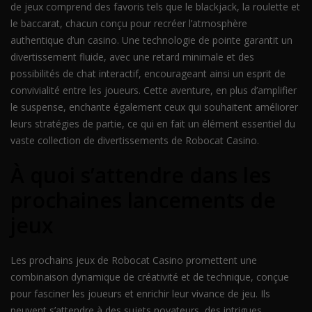
de jeux comprend des favoris tels que le blackjack, la roulette et
le baccarat, chacun conçu pour recréer l’atmosphère
authentique d’un casino. Une technologie de pointe garantit un
divertissement fluide, avec une retard minimale et des
possibilités de chat interactif, encourageant ainsi un esprit de
convivialité entre les joueurs. Cette aventure, en plus d’amplifier
le suspense, enchante également ceux qui souhaitent améliorer
leurs stratégies de partie, ce qui en fait un élément essentiel du
vaste collection de divertissements de Robocat Casino.
À quoi s’attendre dans les
prochaines lancements de
jeux
Les prochains jeux de Robocat Casino promettent une
combinaison dynamique de créativité et de technique, conçue
pour fasciner les joueurs et enrichir leur vivance de jeu. Ils
peuvent s’attendre à des sujets novateurs, des intrigues