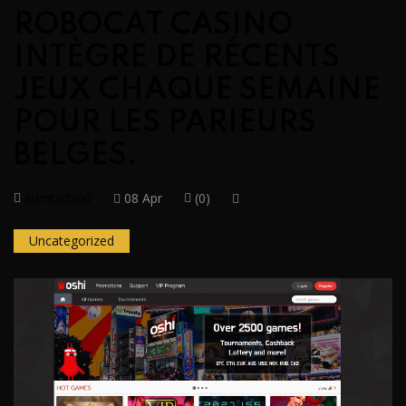
ROBOCAT CASINO
INTÈGRE DE RÉCENTS
JEUX CHAQUE SEMAINE
POUR LES PARIEURS
BELGES.
admt0d3n0
08 Apr
(0)
Uncategorized