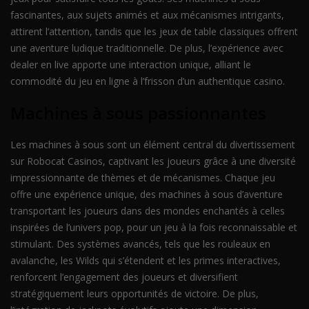
fascinantes, aux sujets animés et aux mécanismes intrigants,
attirent l’attention, tandis que les jeux de table classiques offrent
une aventure ludique traditionnelle. De plus, l’expérience avec
dealer en live apporte une interaction unique, alliant le
commodité du jeu en ligne à l’frisson d’un authentique casino.
Machines à sous passionnantes
Les machines à sous sont un élément central du divertissement
sur Robocat Casinos, captivant les joueurs grâce à une diversité
impressionnante de thèmes et de mécanismes. Chaque jeu
offre une expérience unique, des machines à sous d’aventure
transportant les joueurs dans des mondes enchantés à celles
inspirées de l’univers pop, pour un jeu à la fois reconnaissable et
stimulant. Des systèmes avancés, tels que les rouleaux en
avalanche, les Wilds qui s’étendent et les primes interactives,
renforcent l’engagement des joueurs et diversifient
stratégiquement leurs opportunités de victoire. De plus,