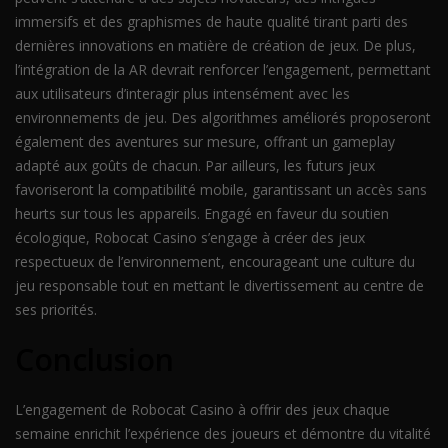
immersifs et des graphismes de haute qualité tirant parti des
dernières innovations en matière de création de jeux. De plus,
l’intégration de la AR devrait renforcer l’engagement, permettant
aux utilisateurs d’interagir plus intensément avec les
environnements de jeu. Des algorithmes améliorés proposeront
également des aventures sur mesure, offrant un gameplay
adapté aux goûts de chacun. Par ailleurs, les futurs jeux
favoriseront la compatibilité mobile, garantissant un accès sans
heurts sur tous les appareils. Engagé en faveur du soutien
écologique, Robocat Casino s’engage à créer des jeux
respectueux de l’environnement, encourageant une culture du
jeu responsable tout en mettant le divertissement au centre de
ses priorités.
Conclusion
L’engagement de Robocat Casino à offrir des jeux chaque
semaine enrichit l’expérience des joueurs et démontre du vitalité