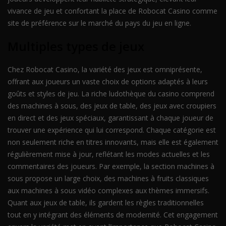
vivance de jeu et confortant la place de Robocat Casino comme
site de préférence sur le marché du pays du jeu en ligne.
Multiples types de jeux
Chez Robocat Casino, la variété des jeux est omniprésente,
offrant aux joueurs un vaste choix de options adaptés à leurs
goûts et styles de jeu. La riche ludothèque du casino comprend
des machines à sous, des jeux de table, des jeux avec croupiers
en direct et des jeux spéciaux, garantissant à chaque joueur de
trouver une expérience qui lui correspond. Chaque catégorie est
non seulement riche en titres innovants, mais elle est également
régulièrement mise à jour, reflétant les modes actuelles et les
commentaires des joueurs. Par exemple, la section machines à
sous propose un large choix, des machines à fruits classiques
aux machines à sous vidéo complexes aux thèmes immersifs.
Quant aux jeux de table, ils gardent les règles traditionnelles
tout en y intégrant des éléments de modernité. Cet engagement