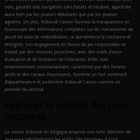
soin, garantit une navigation sans heurts et intuitive, appréciée
aussi bien par les joueurs débutants que par les joueurs
aguerris. De plus, Robocat Casino favorise la transparence en
fournissant des informations complètes sur les mécanismes de
jeu et les taux de redistribution, ce qui renforce la confiance et
l’intégrité. Son engagement en faveur du jeu responsable se
traduit par des mesures proactives, avec des outils d’auto-
évaluation et de limitation de l’utilisation. Enfin, son
environnement communautaire, caractérisé par des forums
actifs et des canaux d’assistance, fomente un fort sentiment
d’appartenance et positionne Robocat Casino comme un
pionnier du secteur.
Explorer la variété des jeux
proposés
Le casino Robocat en Belgique propose une riche sélection de
jeux pour satisfaire tous les goûts. Ses machines à sous