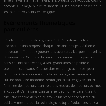
envers la variété met en avant l’importance que Robocat Casino
accorde à un large public, faisant de lui une adresse prisée pour
les joueurs exigeants en Belgique.
Événements thématiques
particulières
Révélant un monde de ingéniosité et d’émotions fortes,
Robocat Casino propose chaque semaine des jeux à thème
nouveaux, offrant aux joueurs des aventures ludiques nouvelles
et innovantes. Ces jeux thématiques emmènent les joueurs
dans des histoires variés, alliant graphismes de pointe et
scénarios captivants. Chaque titre est conçu avec soin pour
répondre à divers intérêts, de la mythologie ancienne à la
culture populaire moderne, renforçant ainsi l’engagement et
l’plongée des joueurs. L’analyse des retours des joueurs permet
à Robocat d’améliorer constamment son offre, garantissant
ainsi que chaque dernier jeu trouve un résonance auprès du
public. À mesure que la technologie ludique évolue, ces jeux à