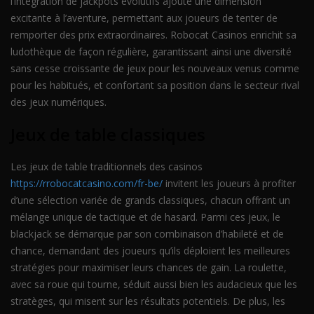
l’intégration de jackpots évolutifs ajoute une dimension
excitante à l’aventure, permettant aux joueurs de tenter de
remporter des prix extraordinaires. Robocat Casinos enrichit sa
ludothèque de façon régulière, garantissant ainsi une diversité
sans cesse croissante de jeux pour les nouveaux venus comme
pour les habitués, et confortant sa position dans le secteur rival
des jeux numériques.
Jeux de table classiques
Les jeux de table traditionnels des casinos
https://rrobocatcasino.com/fr-be/
invitent les joueurs à profiter
d’une sélection variée de grands classiques, chacun offrant un
mélange unique de tactique et de hasard. Parmi ces jeux, le
blackjack se démarque par son combinaison d’habileté et de
chance, demandant des joueurs qu’ils déploient les meilleures
stratégies pour maximiser leurs chances de gain. La roulette,
avec sa roue qui tourne, séduit aussi bien les audacieux que les
stratèges, qui misent sur les résultats potentiels. De plus, les