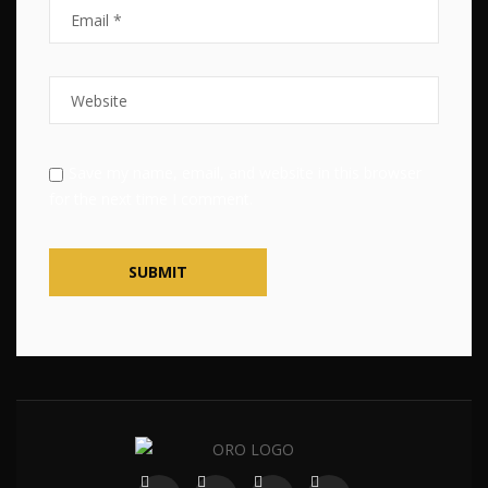
Save my name, email, and website in this browser
for the next time I comment.