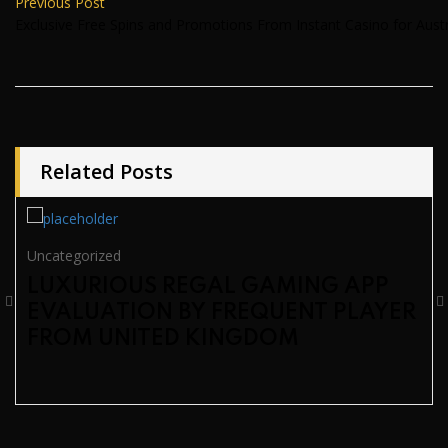
Previous Post
Exclusive Free Spins and Promotions From Instant Casino for Austr
Related Posts
Uncategorized
LUXURIOUS REGAL GAMING APP
EVALUATION BY FREQUENT PLAYER
FROM UNITED KINGDOM