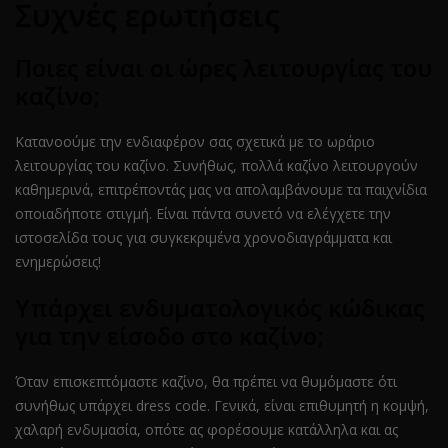
Συχνές ερωτήσεις
Ποιες είναι οι ώρες λειτουργίας του
καζίνο;
Κατανοούμε την ενδιαφέρον σας σχετικά με το ωράριο
λειτουργίας του καζίνο. Συνήθως, πολλά καζίνο λειτουργούν
καθημερινά, επιτρέποντάς μας να απολαμβάνουμε τα παιχνίδια
οποιαδήποτε στιγμή. Είναι πάντα συνετό να ελέγχετε την
ιστοσελίδα τους για συγκεκριμένα χρονοδιαγράμματα και
ενημερώσεις!
Υπάρχει ενδυματολογικός κώδικας
για την είσοδο στο καζίνο;
Όταν επισκεπτόμαστε καζίνο, θα πρέπει να θυμόμαστε ότι
συνήθως υπάρχει dress code. Γενικά, είναι επιθυμητή η κομψή,
χαλαρή ενδυμασία, οπότε ας φορέσουμε κατάλληλα και ας