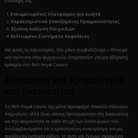
επίσκεψή σας:
Ενσωματωμένες πλατφόρμες για κινητά
Χαρακτηριστικά Επαυξημένης Πραγματικότητας
Έξυπνη Ανάλυση Παιχνιδιών
Βελτιωμένα Συστήματα Ασφαλείας
Με αυτές τις καινοτομίες, δεν μόνο συμβαδίζουμε—θέτουμε
νέα πρότυπα στην ψυχαγωγία. Ετοιμαστείτε για μια αξέχαστη
εμπειρία στο Rich Royal Casino!
Δέσμευση για Αμεροληψία
και Εντιμότητα
Το Rich Royal Casino όχι μόνο προσφέρει ποικιλία επιλογών
παιχνιδιού, αλλά δίνει επίσης προτεραιότητα στη δικαιοσύνη
και την ακεραιότητα σε κάθε πτυχή των λειτουργιών του.
Αντιλαμβανόμαστε ότι η εμπιστοσύνη είναι κρίσιμη για μια
ακμάζουσα εμπειρία καζίνο, γι’ αυτό και έχουμε εφαρμόσει