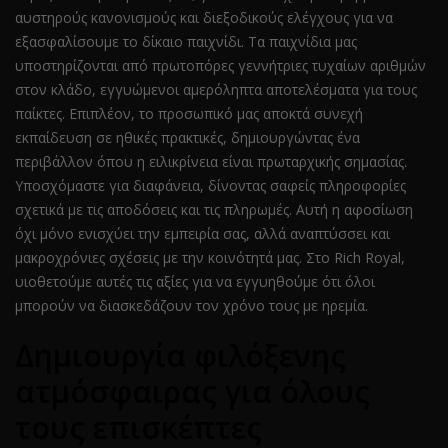
αυστηρούς κανονισμούς και διεξοδικούς ελέγχους για να
εξασφαλίσουμε το δίκαιο παιχνίδι. Τα παιχνίδια μας
υποστηρίζονται από πρωτοπόρες γεννήτριες τυχαίων αριθμών
στον κλάδο, εγγυώμενοι αμερόληπτα αποτελέσματα για τους
παίκτες. Επιπλέον, το προσωπικό μας αποκτά συνεχή
εκπαίδευση σε ηθικές πρακτικές, δημιουργώντας ένα
περιβάλλον όπου η ειλικρίνεια είναι πρωταρχικής σημασίας.
Υποσχόμαστε για διαφάνεια, δίνοντας σαφείς πληροφορίες
σχετικά με τις αποδόσεις και τις πληρωμές. Αυτή η αφοσίωση
όχι μόνο ενισχύει την εμπειρία σας, αλλά αναπτύσσει και
μακροχρόνιες σχέσεις με την κοινότητά μας. Στο Rich Royal,
υιοθετούμε αυτές τις αξίες για να εγγυηθούμε ότι όλοι
μπορούν να διασκεδάζουν τον χρόνο τους με ηρεμία.
Δημιουργία φιλόξενης
ατμόσφαιρας για όλους
τους επισκέπτες