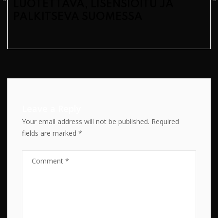
LUOTETTAVA, LISENSIOITU JA
PALKITSEVA SUOMESSA
Leave a Reply
Your email address will not be published.
Required
fields are marked
*