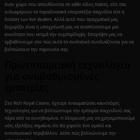
έναν χώρο που απευθύνεται σε κάθε είδος παίκτη, είτε σας
ενδιαφέρουν τα παραδοσιακά επιτραπέζια παιχνίδια είτε η
ένταση των live dealers. Αλλά αυτό που πραγματικά μας
ξεχωρίζει είναι η υποχρέωσή μας να αναπτύσσουμε μια
κοινότητα που εκτιμά την συμπερίληψη. Επιτρέψτε μας να
εμβαθύνουμε στο πώς αυτά τα συστατικά συνδυάζονται για να
βελτιώσουν την παρουσία σας.
Πρωτοποριακή τεχνολογία
για αναβαθμισμένες
εμπειρίες
Στο Rich Royal Casino, έχουμε ενσωματώσει καινοτόμες
τεχνολογίες για να βελτιώσουμε την εμπειρία παιχνιδιού σας
πέρα από τα συνηθισμένα. Η δέσμευσή μας να χρησιμοποιούμε
νέες εξελίξεις σημαίνει ότι θα χαρείτε ένα ομαλό και
εντυπωσιακό περιβάλλον. Δείτε πώς βελτιώνουμε την