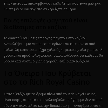
επισκέπτες μας απολαμβάνουν κάθε λεπτό που είναι μαζί μας.
Γίνετε μέλος και αρχίστε να κερδίζετε σήμερα!
Ποιες επιλογές φαγητού είναι
διαθέσιμες στο καζίνο;
Ας ανακαλύψουμε τις επιλογές φαγητού στο καζίνο!
Ανακαλύψαμε μια γκάμα εστιατορίων που εκτείνονται από
πολυτελή εστιατόρια μέχρι χαλαρές καφετέριες, όλα για ποικίλα
γούστα και προϋπολογισμούς, διασφαλίζοντας ότι καθένας θα
βρουν κάτι νόστιμο για να χαρούν ενώ διασκεδάζουν.
Το Όνειρο Που Κρύβεται
στο το Rich Royal Casino
Όταν εξετάζουμε το όραμα πίσω από το Rich Royal Casino,
είναι σαφές ότι αυτό το μεγαλεπήβολο πρόγραμμα δεν αφορά
μόνο την πολυτέλεια και την διασκέδαση — αναφέρεται για τη