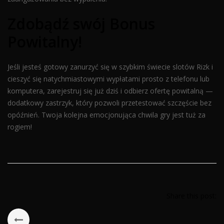
Zdobądź swój Bonus
Powitalny!
Jeśli jesteś gotowy zanurzyć się w szybkim świecie slotów Rizk i
cieszyć się natychmiastowymi wypłatami prosto z telefonu lub
komputera, zarejestruj się już dziś i odbierz ofertę powitalną —
dodatkowy zastrzyk, który pozwoli przetestować szczęście bez
opóźnień. Twoja kolejna emocjonująca chwila gry jest tuż za
rogiem!
Share this post: