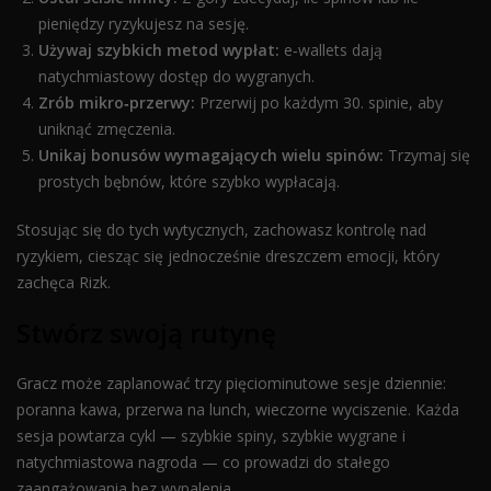
pieniędzy ryzykujesz na sesję.
Używaj szybkich metod wypłat:
e‑wallets dają
natychmiastowy dostęp do wygranych.
Zrób mikro‑przerwy:
Przerwij po każdym 30. spinie, aby
uniknąć zmęczenia.
Unikaj bonusów wymagających wielu spinów:
Trzymaj się
prostych bębnów, które szybko wypłacają.
Stosując się do tych wytycznych, zachowasz kontrolę nad
ryzykiem, ciesząc się jednocześnie dreszczem emocji, który
zachęca Rizk.
Stwórz swoją rutynę
Gracz może zaplanować trzy pięciominutowe sesje dziennie:
poranna kawa, przerwa na lunch, wieczorne wyciszenie. Każda
sesja powtarza cykl — szybkie spiny, szybkie wygrane i
natychmiastowa nagroda — co prowadzi do stałego
zaangażowania bez wypalenia.