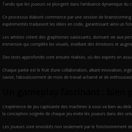
Tandis que les joueurs se plongent dans l’ambiance dynamique du cas
Ce processus élaboré commence par une session de brainstorming o
expérimentés traduisent les idées en code, garantissant ainsi un fon
Les artistes créent des graphismes saisissants, donnant vie aux per
immersive qui complète les visuels, éveillant des émotions et augm
Des tests approfondis sont ensuite réalisés, où des experts en assu
Chaque partie est le fruit d’une collaboration, alliant innovation, in
savoir, l’aboutissement de mois de travail acharné et de enthousi
Un gameplay fascinant : bien p
L’expérience de jeu captivante des machines à sous va bien au-delà d
la conception soignée de chaque jeu invite les joueurs dans des un
Les joueurs sont envoûtés non seulement par le fonctionnement des 