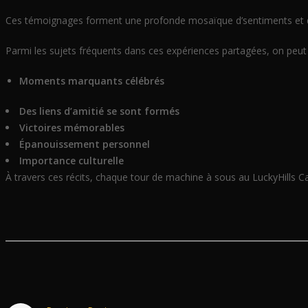
Ces témoignages forment une profonde mosaïque d’sentiments et de 
Parmi les sujets fréquents dans ces expériences partagées, on peut
Moments marquants célébrés
Des liens d’amitié se sont formés
Victoires mémorables
Épanouissement personnel
Importance culturelle
À travers ces récits, chaque tour de machine à sous au LuckyHills Cas