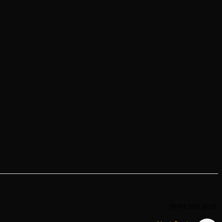
Share this post: