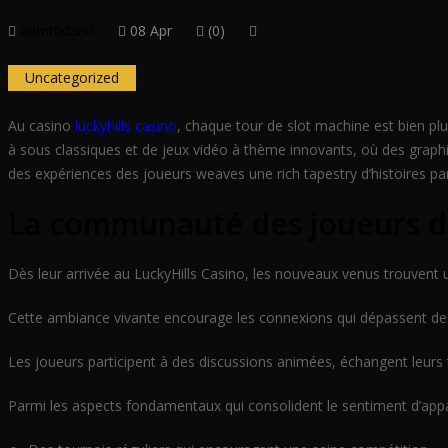
admt0d3n0
08 Apr
(0)
Uncategorized
Au casino
luckyhills casino
, chaque tour de slot machine est bien pl
à sous classiques et de jeux vidéo à thème innovants, où des grap
des expériences des joueurs weaves une rich tapestry d’histoires par
La communauté des joueurs du
Dès leur arrivée au LuckyHills Casino, les nouveaux venus trouvent u
Cette ambiance vivante encourage les connexions qui dépassent de
Les joueurs participent à des discussions animées, échangent leurs t
Parmi les aspects fondamentaux qui consolident le sentiment d’appar