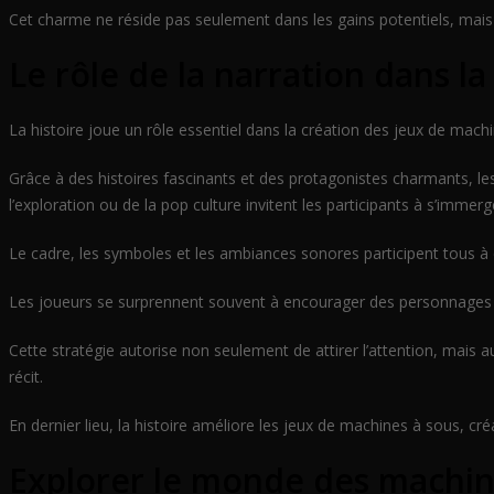
Cet charme ne réside pas seulement dans les gains potentiels, mais
Le rôle de la narration dans l
La histoire joue un rôle essentiel dans la création des jeux de ma
Grâce à des histoires fascinants et des protagonistes charmants, le
l’exploration ou de la pop culture invitent les participants à s’imme
Le cadre, les symboles et les ambiances sonores participent tous à 
Les joueurs se surprennent souvent à encourager des personnages ou à
Cette stratégie autorise non seulement de attirer l’attention, mais a
récit.
En dernier lieu, la histoire améliore les jeux de machines à sous, c
Explorer le monde des machin