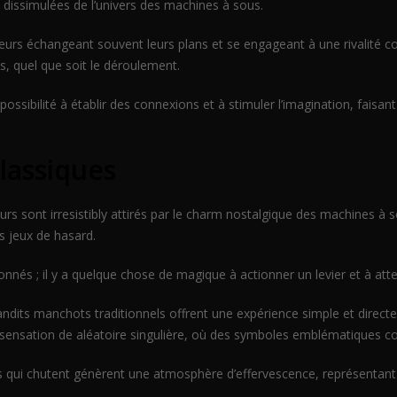
es dissimulées de l’univers des machines à sous.
oueurs échangeant souvent leurs plans et se engageant à une rivalité 
 quel que soit le déroulement.
ssibilité à établir des connexions et à stimuler l’imagination, faisan
classiques
eurs sont irresistibly attirés par le charm nostalgique des machines 
es jeux de hasard.
nnés ; il y a quelque chose de magique à actionner un levier et à atten
ndits manchots traditionnels offrent une expérience simple et directe
sensation de aléatoire singulière, où des symboles emblématiques comm
s qui chutent génèrent une atmosphère d’effervescence, représentant l