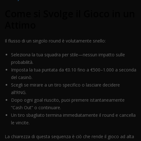
Come si Svolge il Gioco in un
Attimo
Il flusso di un singolo round è volutamente snello:
Seleziona la tua squadra per stile—nessun impatto sulle
probabilità.
Imposta la tua puntata da €0.10 fino a €500–1.000 a seconda
del casinò.
Scegli se mirare a un tiro specifico o lasciare decidere
all’RNG.
Dopo ogni goal riuscito, puoi premere istantaneamente
“Cash Out” o continuare.
Un tiro sbagliato termina immediatamente il round e cancella
le vincite.
La chiarezza di questa sequenza è ciò che rende il gioco ad alta