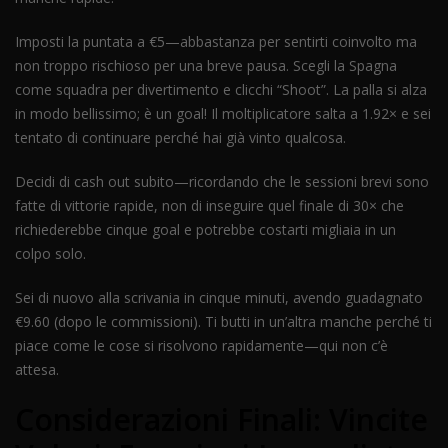
Imposti la puntata a €5—abbastanza per sentirti coinvolto ma
non troppo rischioso per una breve pausa. Scegli la Spagna
come squadra per divertimento e clicchi “Shoot”. La palla si alza
in modo bellissimo; è un goal! Il moltiplicatore salta a 1.92× e sei
tentato di continuare perché hai già vinto qualcosa.
Decidi di cash out subito—ricordando che le sessioni brevi sono
fatte di vittorie rapide, non di inseguire quel finale di 30× che
richiederebbe cinque goal e potrebbe costarti migliaia in un
colpo solo.
Sei di nuovo alla scrivania in cinque minuti, avendo guadagnato
€9.60 (dopo le commissioni). Ti butti in un’altra manche perché ti
piace come le cose si risolvono rapidamente—qui non c’è
attesa.
Considerazioni Finali: Vincite