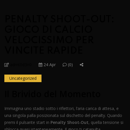
PENALTY SHOOT-OUT:
GIOCO DI CALCIO
VELOCISSIMO PER
VINCITE RAPIDE
admt0d3n0
24 Apr
(0)
Uncategorized
Il Brivido del Momento
Immagina uno stadio sotto i riflettori, l’aria carica di attesa, e
una singola palla posizionata sul dischetto del penalty. Quando
premi il pulsante start in
Penalty Shoot‑Out
, quella tensione si
sblocca quasi istantaneamente. Il gioco ti catapulta