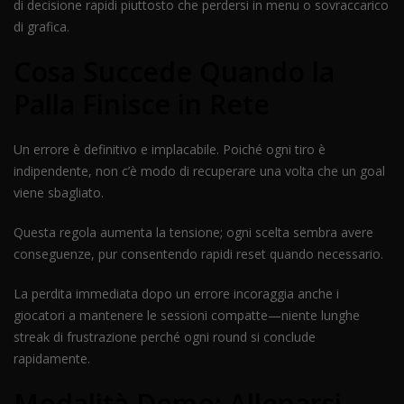
di decisione rapidi piuttosto che perdersi in menu o sovraccarico
di grafica.
Cosa Succede Quando la
Palla Finisce in Rete
Un errore è definitivo e implacabile. Poiché ogni tiro è
indipendente, non c’è modo di recuperare una volta che un goal
viene sbagliato.
Questa regola aumenta la tensione; ogni scelta sembra avere
conseguenze, pur consentendo rapidi reset quando necessario.
La perdita immediata dopo un errore incoraggia anche i
giocatori a mantenere le sessioni compatte—niente lunghe
streak di frustrazione perché ogni round si conclude
rapidamente.
Modalità Demo: Allenarsi