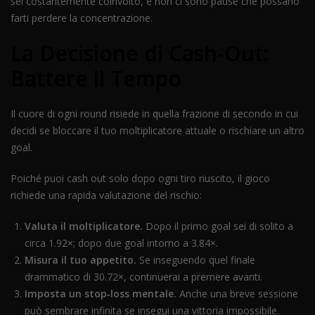
sei costantemente coinvolto, e non ci sono pause che possano
farti perdere la concentrazione.
La Decisione di Cash‑Out:
Battere il Tempo
Il cuore di ogni round risiede in quella frazione di secondo in cui
decidi se bloccare il tuo moltiplicatore attuale o rischiare un altro
goal.
Poiché puoi cash out solo dopo ogni tiro riuscito, il gioco
richiede una rapida valutazione del rischio:
Valuta il moltiplicatore.
Dopo il primo goal sei di solito a
circa 1.92×; dopo due goal intorno a 3.84×.
Misura il tuo appetito.
Se inseguendo quel finale
drammatico di 30.72×, continuerai a premere avanti.
Imposta un stop‑loss mentale.
Anche una breve sessione
può sembrare infinita se insegui una vittoria impossibile.