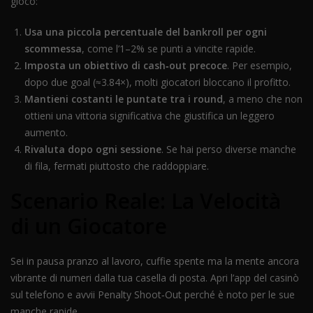
gioco:
Usa una piccola percentuale del bankroll per ogni
scommessa
, come l’1–2% se punti a vincite rapide.
Imposta un obiettivo di cash‑out precoce
. Per esempio,
dopo due goal (≈3.84×), molti giocatori bloccano il profitto.
Mantieni costanti le puntate tra i round
, a meno che non
ottieni una vittoria significativa che giustifica un leggero
aumento.
Rivaluta dopo ogni sessione
. Se hai perso diverse manche
di fila, fermati piuttosto che raddoppiare.
Scenario Reale: La Velocità
di un Giocatore
Sei in pausa pranzo al lavoro, cuffie spente ma la mente ancora
vibrante di numeri dalla tua casella di posta. Apri l’app del casinò
sul telefono e avvii Penalty Shoot‑Out perché è noto per le sue
manche rapide.