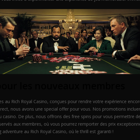
 pour les nouveaux membres
 au Rich Royal Casino, conçues pour rendre votre expérience encore
direct, nous avons une special offer pour vous. Nos promotions inclu
du casino. De plus, nous offrons des free spins pour vous permettre
éservés aux membres, où vous pourrez remporter des prix exceptionne
dventure au Rich Royal Casino, où le thrill est garanti !