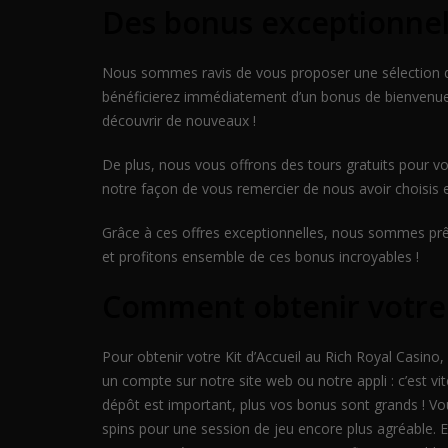
Des bonus exceptionnel
Nous sommes ravis de vous proposer une sélection de
bénéficierez immédiatement d’un bonus de bienvenue s
découvrir de nouveaux !
De plus, nous vous offrons des tours gratuits pour v
notre façon de vous remercier de nous avoir choisis et
Grâce à ces offres exceptionnelles, nous sommes prêts
et profitons ensemble de ces bonus incroyables !
Comment obtenir votr
Pour obtenir votre Kit d’Accueil au Rich Royal Casin
un compte sur notre site web ou notre appli : c’est vit
dépôt est important, plus vos bonus sont grands ! V
spins pour une session de jeu encore plus agréable. En