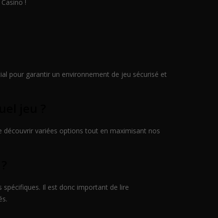
 Casino !
cial pour garantir un environnement de jeu sécurisé et
uel jeu ?
de découvrir variées options tout en maximisant nos
 ?
spécifiques. Il est donc important de lire
és.