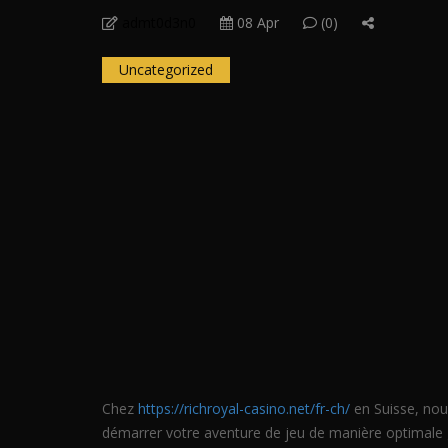
admt0d3n0
08 Apr
(0)
Uncategorized
Chez
https://richroyal-casino.net/fr-ch/
en Suisse, nou
démarrer votre aventure de jeu de manière optimale g