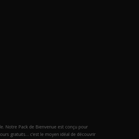
e. Notre Pack de Bienvenue est conçu pour
urs gratuits… c’est le moyen idéal de découvrir