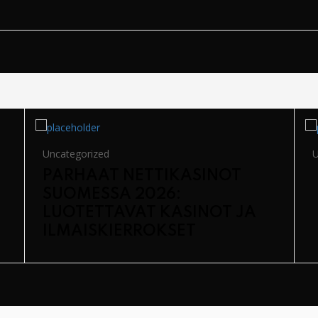
Uncategorized
U
PARHAAT NETTIKASINOT
SUOMESSA 2026:
LUOTETTAVAT KASINOT JA
ILMAISKIERROKSET