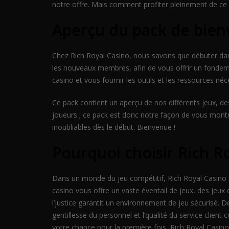
notre offre. Mais comment profiter pleinement de ce
Aperçu du pack de bie
Chez Rich Royal Casino, nous savons que débuter dans
les nouveaux membres, afin de vous offrir un fondeme
casino et vous fournir les outils et les ressources néc
Ce pack contient un aperçu de nos différents jeux, d
joueurs ; ce pack est donc notre façon de vous montr
inoubliables dès le début. Bienvenue !
Pourquoi choisir Rich R
Dans un monde du jeu compétitif, Rich Royal Casino se
casino vous offre un vaste éventail de jeux, des jeux
l’justice garantit un environnement de jeu sécurisé. D
gentillesse du personnel et l’qualité du service clie
votre chance pour la première fois, Rich Royal Casi