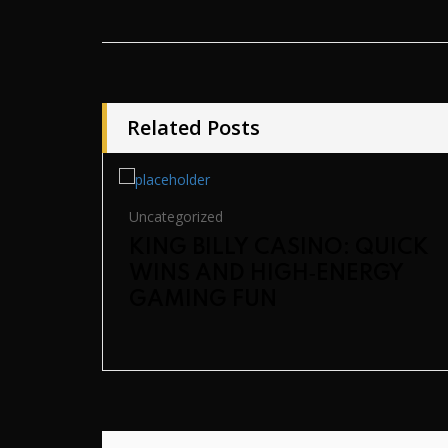
Related Posts
Uncategorized
KING BILLY CASINO: QUICK
WINS AND HIGH‑ENERGY
GAMING FUN