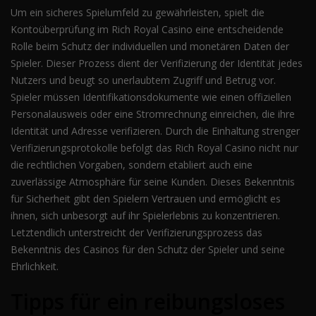
Um ein sicheres Spielumfeld zu gewährleisten, spielt die
Kontoüberprüfung im Rich Royal Casino eine entscheidende
Rolle beim Schutz der individuellen und monetären Daten der
Spieler. Dieser Prozess dient der Verifizierung der Identität jedes
Nutzers und beugt so unerlaubtem Zugriff und Betrug vor.
Spieler müssen Identifikationsdokumente wie einen offiziellen
Personalausweis oder eine Stromrechnung einreichen, die ihre
Identität und Adresse verifizieren. Durch die Einhaltung strenger
Verifizierungsprotokolle befolgt das Rich Royal Casino nicht nur
die rechtlichen Vorgaben, sondern etabliert auch eine
zuverlässige Atmosphäre für seine Kunden. Dieses Bekenntnis
für Sicherheit gibt den Spielern Vertrauen und ermöglicht es
ihnen, sich unbesorgt auf ihr Spielerlebnis zu konzentrieren.
Letztendlich unterstreicht der Verifizierungsprozess das
Bekenntnis des Casinos für den Schutz der Spieler und seine
Ehrlichkeit.
Tipps für ein reibungsloses