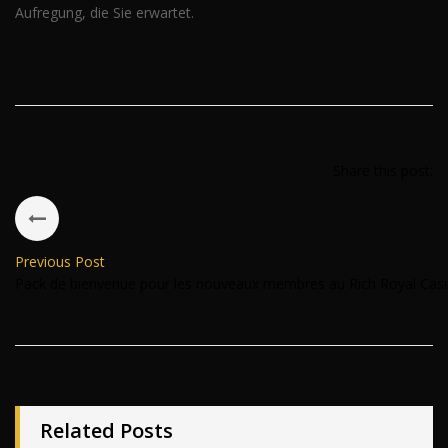
Aufregung, die Sie erwartet.
Share this post:
Previous Post
Pack de bienvenue pour les nouveaux membres au Rich Royal Casi
Related Posts