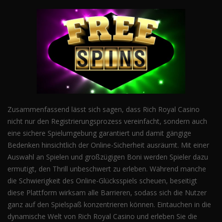
Zusammenfassend lässt sich sagen, dass Rich Royal Casino
nicht nur den Registrierungsprozess vereinfacht, sondern auch
eine sichere Spielumgebung garantiert und damit gängige
Bedenken hinsichtlich der Online-Sicherheit ausräumt. Mit einer
Auswahl an Spielen und großzügigen Boni werden Spieler dazu
ermutigt, den Thrill unbeschwert zu erleben. Während manche
die Schwierigkeit des Online-Glücksspiels scheuen, beseitigt
diese Plattform wirksam alle Barrieren, sodass sich die Nutzer
ganz auf den Spielspaß konzentrieren können. Eintauchen in die
dynamische Welt von Rich Royal Casino und erleben Sie die