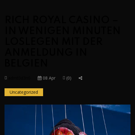
RICH ROYAL CASINO –
IN WENIGEN MINUTEN
LOSLEGEN MIT DER
ANMELDUNG IN
BELGIEN
admt0d3n0
08 Apr
(0)
Uncategorized