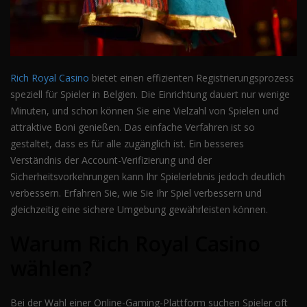
Rich Royal Casino
bietet einen effizienten Registrierungsprozess
speziell für Spieler in Belgien. Die Einrichtung dauert nur wenige
Minuten, und schon können Sie eine Vielzahl von Spielen und
attraktive Boni genießen. Das einfache Verfahren ist so
gestaltet, dass es für alle zugänglich ist. Ein besseres
Verständnis der Account-Verifizierung und der
Sicherheitsvorkehrungen kann Ihr Spielerlebnis jedoch deutlich
verbessern. Erfahren Sie, wie Sie Ihr Spiel verbessern und
gleichzeitig eine sichere Umgebung gewährleisten können.
Warum Rich Royal Casino
wählen?
Bei der Wahl einer Online-Gaming-Plattform suchen Spieler oft