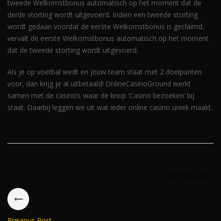
tweede Welkomstbonus automatisch op het moment dat de
derde storting wordt uitgevoerd. Indien een tweede storting
wordt gedaan voordat de eerste Welkomstbonus is geclaimd,
vervalt de eerste Welkomstbonus automatisch op het moment
dat de tweede storting wordt uitgevoerd.
Als je op voetbal wedt en jouw team staat met 2 doelpunten
voor, dan krijg je al uitbetaald! OnlineCasinoGround werkt
samen met de casino’s waar de knop ‘Casino bezoeken’ bij
staat. Daarbij leggen we uit wat ieder online casino uniek maakt.
Share this post:
Previous Post