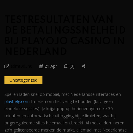
TESTRESULTATEN VAN
DE BETALINGSSNELHEID
BIJ PLAYOJO CASINO IN
NEDERLAND
admt0d3n0
21 Apr
(0)
Uncategorized
Spellen laden snel op mobiel, met Nederlandse interfaces en
playbelg.com
limieten om het veilig te houden (bijv. geen
eindeloze sessies). Je krijgt pop-up herinneringen elke 30
minuten en automatische uitlogging bij je limieten, wat bij
ongereguleerde sites helemaal ontbreekt. Al met al domineren
zo’n gelicenseerde merken de markt, allemaal met Nederlandse