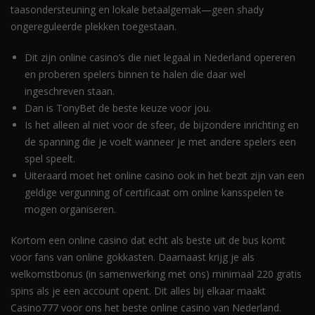
taasondersteuning en lokale betaalgemak—geen shady
ongereguleerde plekken toegestaan.
Dit zijn online casino’s die niet legaal in Nederland opereren
en proberen spelers binnen te halen die daar wel
ingeschreven staan.
Dan is TonyBet de beste keuze voor jou.
Is het alleen al niet voor de sfeer, de bijzondere inrichting en
de spanning die je voelt wanneer je met andere spelers een
spel speelt.
Uiteraard moet het online casino ook in het bezit zijn van een
geldige vergunning of certificaat om online kansspelen te
mogen organiseren.
Kortom een online casino dat echt als beste uit de bus komt
voor fans van online gokkasten. Daarnaast krijg je als
welkomstbonus (in samenwerking met ons) minimaal 220 gratis
spins als je een account opent. Dit alles bij elkaar maakt
Casino777 voor ons het beste online casino van Nederland.