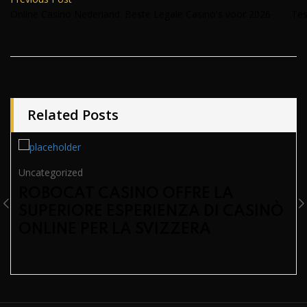
Online Casino Nederland: Beste Legale Casino's voor 2026
Tes
Related Posts
Uncategorized
ROBOCAT CASINO OFFRE LA
SUPERIORE ESPERIENZA DI CASINÒ
ONLINE PER LA SVIZZERA