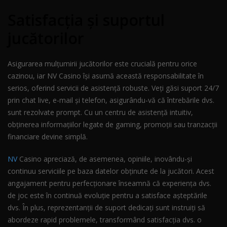
Satisfacția și suportul
jucătorilor
Asigurarea mulțumirii jucătorilor este crucială pentru orice
cazinou, iar NV Casino își asumă această responsabilitate în
serios, oferind servicii de asistență robuste. Veți găsi suport 24/7
prin chat live, e-mail și telefon, asigurându-vă că întrebările dvs.
sunt rezolvate prompt. Cu un centru de asistență intuitiv,
obținerea informațiilor legate de gaming, promoții sau tranzacții
financiare devine simplă.
NV
Casino apreciază, de asemenea, opiniile, inovându-și
continuu serviciile pe baza datelor obținute de la jucători. Acest
angajament pentru perfecționare înseamnă că experiența dvs.
de joc este în continuă evoluție pentru a satisface așteptările
dvs. În plus, reprezentanții de suport dedicați sunt instruiți să
abordeze rapid problemele, transformând satisfacția dvs. o