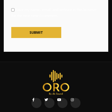
Save my name, email, and website in this browser
for the next time I comment.