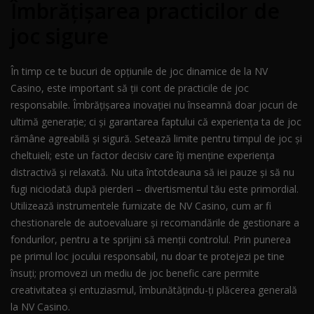
Îmbrățișarea practicilor de
joc sigure
În timp ce te bucuri de opțiunile de joc dinamice de la NV
Casino, este important să ții cont de practicile de joc
responsabile. Îmbrățișarea inovației nu înseamnă doar jocuri de
ultimă generație; ci și garantarea faptului că experiența ta de joc
rămâne agreabilă și sigură. Setează limite pentru timpul de joc și
cheltuieli; este un factor decisiv care îți menține experiența
distractivă și relaxată. Nu uita întotdeauna să iei pauze și să nu
fugi niciodată după pierderi – divertismentul tău este primordial.
Utilizează instrumentele furnizate de NV Casino, cum ar fi
chestionarele de autoevaluare și recomandările de gestionare a
fondurilor, pentru a te sprijini să menții controlul. Prin punerea
pe primul loc jocului responsabil, nu doar te protejezi pe tine
însuți; promovezi un mediu de joc benefic care permite
creativitatea și entuziasmul, îmbunătățindu-ți plăcerea generală
la NV Casino.