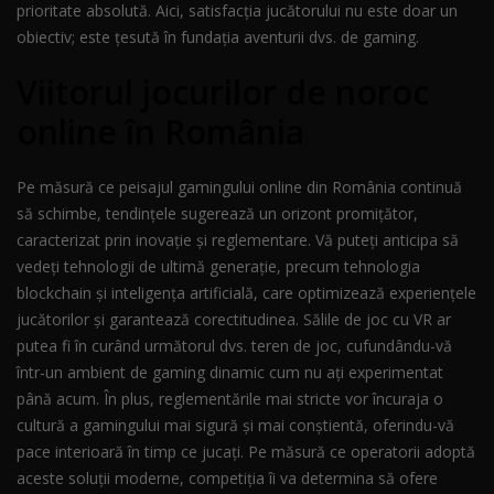
prioritate absolută. Aici, satisfacția jucătorului nu este doar un
obiectiv; este țesută în fundația aventurii dvs. de gaming.
Viitorul jocurilor de noroc
online în România
Pe măsură ce peisajul gamingului online din România continuă
să schimbe, tendințele sugerează un orizont promițător,
caracterizat prin inovație și reglementare. Vă puteți anticipa să
vedeți tehnologii de ultimă generație, precum tehnologia
blockchain și inteligența artificială, care optimizează experiențele
jucătorilor și garantează corectitudinea. Sălile de joc cu VR ar
putea fi în curând următorul dvs. teren de joc, cufundându-vă
într-un ambient de gaming dinamic cum nu ați experimentat
până acum. În plus, reglementările mai stricte vor încuraja o
cultură a gamingului mai sigură și mai conștientă, oferindu-vă
pace interioară în timp ce jucați. Pe măsură ce operatorii adoptă
aceste soluții moderne, competiția îi va determina să ofere