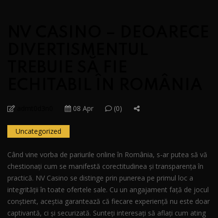
NV CASINO – DEOARECE
DIVERTISMENTUL
TREBUIE SĂ FIE
ECHITABIL ÎN ROMÂNIA
admt0d3n0
08 Apr
(0)
Uncategorized
Când vine vorba de pariurile online în România, s-ar putea să vă
chestionați cum se manifestă corectitudinea și transparența în
practică. NV Casino se distinge prin punerea pe primul loc a
integrității în toate ofertele sale. Cu un angajament față de jocul
conștient, aceștia garantează că fiecare experiență nu este doar
captivantă, ci și securizată. Sunteți interesați să aflați cum ating