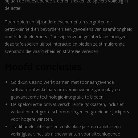
bij aan de meeslepende sfeer en trekken ze spelers volledig in
de actie.
Toernooien en bijzondere evenementen vergroten de
betrokkenheid en bevorderen een gevoelens van saamhorigheid
onder de deelnemers. Dankzij eenvoudige interfaces nodigen
deze tafelspellen uit tot interactie en bieden ze stimulerende
scenario’s die vaardigheid en strategie vereisen.
Hoofd conclusies
GoldRun Casino werkt samen met toonaangevende
softwareontwikkelaars om vernieuwende gameplay en
geavanceerde technologie-integratie te bieden.
De spelcollectie omvat verschillende gokkasten, inclusief
varianten met grote schommelingen en groeiende jackpots
voor hogere winsten.
Traditionele tafelspellen zoals blackjack en roulette zijn
verkrijgbaar, net als nichevarianten voor uiteenlopende