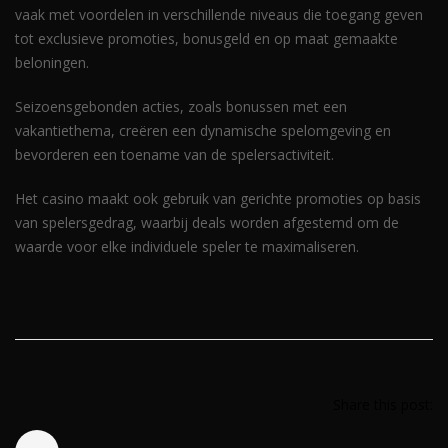
vaak met voordelen in verschillende niveaus die toegang geven
tot exclusieve promoties, bonusgeld en op maat gemaakte
beloningen.
Seizoensgebonden acties, zoals bonussen met een
vakantiethema, creëren een dynamische spelomgeving en
bevorderen een toename van de spelersactiviteit.
Het casino maakt ook gebruik van gerichte promoties op basis
van spelersgedrag, waarbij deals worden afgestemd om de
waarde voor elke individuele speler te maximaliseren.
Share this post: