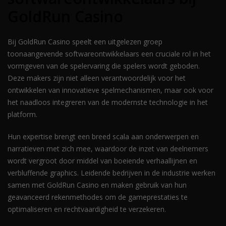
GoldRun Casino
Bij GoldRun Casino speelt een uitgelezen groep
toonaangevende softwareontwikkelaars een cruciale rol in het
vormgeven van de spelervaring die spelers wordt geboden.
Deze makers zijn niet alleen verantwoordelijk voor het
ontwikkelen van innovatieve spelmechanismen, maar ook voor
het naadloos integreren van de modernste technologie in het
platform.
Hun expertise brengt een breed scala aan onderwerpen en
narratieven met zich mee, waardoor de inzet van deelnemers
wordt vergroot door middel van boeiende verhaallijnen en
verbluffende graphics. Leidende bedrijven in de industrie werken
samen met GoldRun Casino en maken gebruik van hun
geavanceerd rekenmethodes om de gameprestaties te
optimaliseren en rechtvaardigheid te verzekeren.