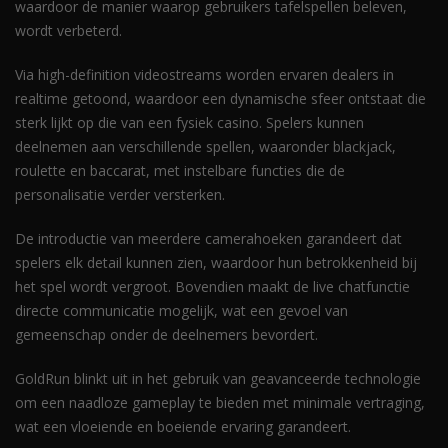
waardoor de manier waarop gebruikers tafelspellen beleven,
wordt verbeterd.
Via high-definition videostreams worden ervaren dealers in
realtime getoond, waardoor een dynamische sfeer ontstaat die
sterk lijkt op die van een fysiek casino. Spelers kunnen
deelnemen aan verschillende spellen, waaronder blackjack,
roulette en baccarat, met instelbare functies die de
personalisatie verder versterken.
De introductie van meerdere camerahoeken garandeert dat
spelers elk detail kunnen zien, waardoor hun betrokkenheid bij
het spel wordt vergroot. Bovendien maakt de live chatfunctie
directe communicatie mogelijk, wat een gevoel van
gemeenschap onder de deelnemers bevordert.
GoldRun blinkt uit in het gebruik van geavanceerde technologie
om een naadloze gameplay te bieden met minimale vertraging,
wat een vloeiende en boeiende ervaring garandeert.