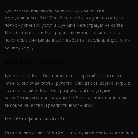
Для начала, вам нужно зарегистрироваться на
официальном сайте Мостбет, чтобы получить доступ к
полному спектру услуг и функций. Регистрация на сайте
Мостбет проста и быстра, и вам нужно только ввести
некоторые личные данные и выбрать пароль для доступа к
вашему счету.
Мостбет казино
Кроме того, Мостбет предлагает широкий спектр игр в
казино, включая слоты, рулетку, блэкджек и другие. Игры в
казино на сайте Мостбет разработаны ведущими
разработчиками программного обеспечения и предлагают
высокое качество и реалистичность игры.
Мостбет официальный сайт
Официальный сайт Мостбет – это лучшее место для начала