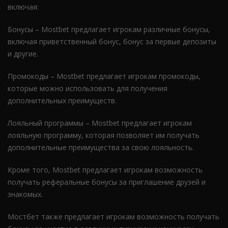
включая:
Бонусы – Mostbet предлагает игрокам различные бонусы,
включая приветственный бонус, бонус за первые депозиты
и другие.
Промокоды – Mostbet предлагает игрокам промокоды,
которые можно использовать для получения
дополнительных преимуществ.
Лояльный программы – Mostbet предлагает игрокам
лояльную программу, которая позволяет им получать
дополнительные преимущества за свою лояльность.
Кроме того, Mostbet предлагает игрокам возможность
получать реферальные бонусы за приглашение друзей и
знакомых.
Мостбет также предлагает игрокам возможность получать