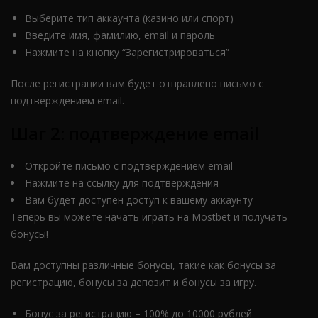
Выберите тип аккаунта (казино или спорт)
Введите имя, фамилию, email и пароль
Нажмите на кнопку “Зарегистрироваться”
После регистрации вам будет отправлено письмо с
подтверждением email.
Шаг 2: подтверждение email
Откройте письмо с подтверждением email
Нажмите на ссылку для подтверждения
Вам будет доступен доступ к вашему аккаунту
Теперь вы можете начать играть на Mostbet и получать
бонусы!
Вам доступны различные бонусы, такие как бонусы за
регистрацию, бонусы за депозит и бонусы за игру.
Бонус за регистрацию – 100% до 10000 рублей