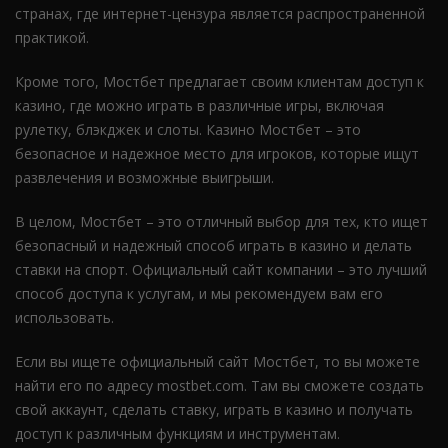
странах, где интернет-цензура является распространенной
практикой.
Кроме того, Мостбет предлагает своим клиентам доступ к
казино, где можно играть в различные игры, включая
рулетку, блэкджек и слоты. Казино Мостбет – это
безопасное и надежное место для игроков, которые ищут
развлечения и возможные выигрыши.
В целом, Мостбет – это отличный выбор для тех, кто ищет
безопасный и надежный способ играть в казино и делать
ставки на спорт. Официальный сайт компании – это лучший
способ доступа к услугам, и мы рекомендуем вам его
использовать.
Если вы ищете официальный сайт Мостбет, то вы можете
найти его по адресу mostbet.com. Там вы сможете создать
свой аккаунт, сделать ставку, играть в казино и получать
доступ к различным функциям и инструментам.