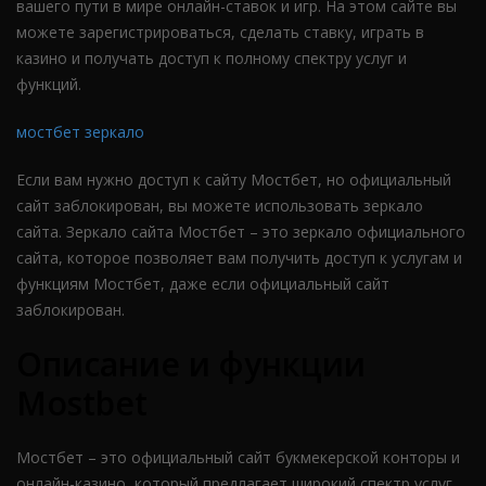
вашего пути в мире онлайн-ставок и игр. На этом сайте вы
можете зарегистрироваться, сделать ставку, играть в
казино и получать доступ к полному спектру услуг и
функций.
мостбет зеркало
Если вам нужно доступ к сайту Мостбет, но официальный
сайт заблокирован, вы можете использовать зеркало
сайта. Зеркало сайта Мостбет – это зеркало официального
сайта, которое позволяет вам получить доступ к услугам и
функциям Мостбет, даже если официальный сайт
заблокирован.
Описание и функции
Mostbet
Мостбет – это официальный сайт букмекерской конторы и
онлайн-казино, который предлагает широкий спектр услуг