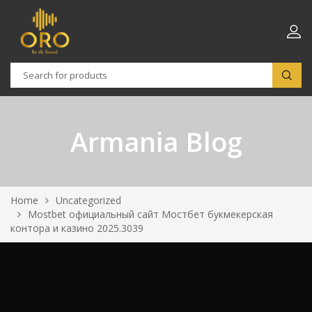
Armania Blog
Home
Uncategorized
Mostbet официальный сайт Мостбет букмекерская
контора и казино 2025.3039