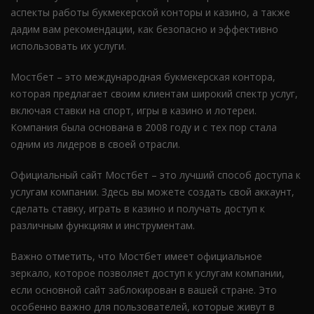
аспекты работы букмекерской конторы и казино, а также
дадим вам рекомендации, как безопасно и эффективно
использовать их услуги.
Мостбет – это международная букмекерская контора,
которая предлагает своим клиентам широкий спектр услуг,
включая ставки на спорт, игры в казино и лотереи.
Компания была основана в 2008 году и с тех пор стала
одним из лидеров в своей отрасли.
Официальный сайт Мостбет – это лучший способ доступа к
услугам компании. Здесь вы можете создать свой аккаунт,
сделать ставку, играть в казино и получать доступ к
различным функциям и инструментам.
Важно отметить, что Мостбет имеет официальное
зеркало, которое позволяет доступ к услугам компании,
если основной сайт заблокирован в вашей стране. Это
особенно важно для пользователей, которые живут в