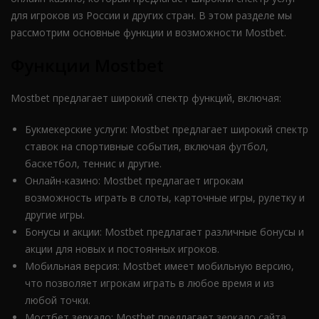
для игроков из России и других стран. В этом разделе мы
рассмотрим основные функции и возможности Mostbet.
Функции Mostbet
Mostbet предлагает широкий спектр функций, включая:
Букмекерские услуги: Mostbet предлагает широкий спектр
ставок на спортивные события, включая футбол,
баскетбол, теннис и другие.
Онлайн-казино: Mostbet предлагает игрокам
возможность играть в слоты, карточные игры, рулетку и
другие игры.
Бонусы и акции: Mostbet предлагает различные бонусы и
акции для новых и постоянных игроков.
Мобильная версия: Mostbet имеет мобильную версию,
что позволяет игрокам играть в любое время и из
любой точки.
Мостбет зеркало: Mostbet предлагает зеркало сайта,