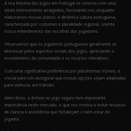
A rica história dos jogos em Portugal se conecta com seus
ideais intensamente arraigados, fascinando-nos enquanto
elaboramos nossas planos. A dinâmica cultura portuguesa,
caracterizada por costumes e pluralidade regional, orienta
nossa entendimento das escolhas dos jogadores.
Observamos que os jogadores portugueses geralmente se
interessar pelos aspectos sociais dos jogos, apreciando o
envolvimento da comunidade e os recursos interativos.
Com uma significativa preferência por plataformas móveis, é
crucial para nós assegurar que nossas opções sejam adaptadas
para vivências em trânsito.
Além disso, o ênfase no jogo seguro tem importante
importância neste mercado, o que nos motiva a incluir recursos
de clareza e assistência que fortaleçam o bem-estar do
jogador.