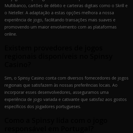
Multibanco, cartões de débito e carteiras digitais como o Skrill e
o Neteller. A adaptação a estas opções melhora a nossa
experiência de jogo, facilitando transações mais suaves e
promovendo um maior envolvimento com as plataformas
online.
Existem provedores de jogos
regionais disponíveis no Spinsy
Casino?
Sim, o Spinsy Casino conta com diversos fornecedores de jogos
regionais que satisfazem às nossas preferências locais. Ao
incorporar esses desenvolvedores, asseguramos uma
experiência de jogo variada e cativante que satisfaz aos gostos
específicos dos jogadores portugueses.
Como a Spinsy lida com o jogo
responsável em Portugal?