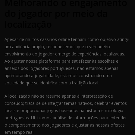
Melhorando o engajamento
do jogador por meio da
localização
Apesar de muitos cassinos online tenham como objetivo atingir
um audiência amplo, reconhecemos que o verdadeiro
envolvimento do jogador emerge de experiências localizadas.
Ao ajustar nossa plataforma para satisfazer às escolhas e
anseios dos jogadores portugueses, não estamos apenas
aprimorando a jogabilidade; estamos construindo uma
sociedade que se identifica com a tradição local.
A localização não se resume apenas à interpretação de
conteúdo; trata-se de integrar temas nativos, celebrar eventos
locais e proporcionar jogos baseados na história e mitologia
portuguesas. Utilizamos análise de informações para entender
o comportamento dos jogadores e ajustar as nossas ofertas
em tempo real.