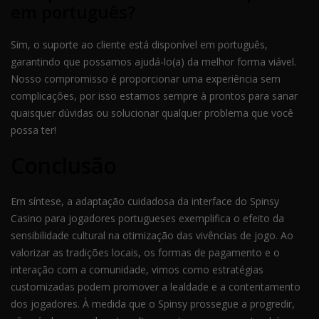
em português?
Sim, o suporte ao cliente está disponível em português,
garantindo que possamos ajudá-lo(a) da melhor forma viável.
Nosso compromisso é proporcionar uma experiência sem
complicações, por isso estamos sempre à prontos para sanar
quaisquer dúvidas ou solucionar qualquer problema que você
possa ter!
Conclusão
Em síntese, a adaptação cuidadosa da interface do Spinsy
Casino para jogadores portugueses exemplifica o efeito da
sensibilidade cultural na otimização das vivências de jogo. Ao
valorizar as tradições locais, os formas de pagamento e o
interação com a comunidade, vimos como estratégias
customizadas podem promover a lealdade e a contentamento
dos jogadores. À medida que o Spinsy prossegue a progredir,