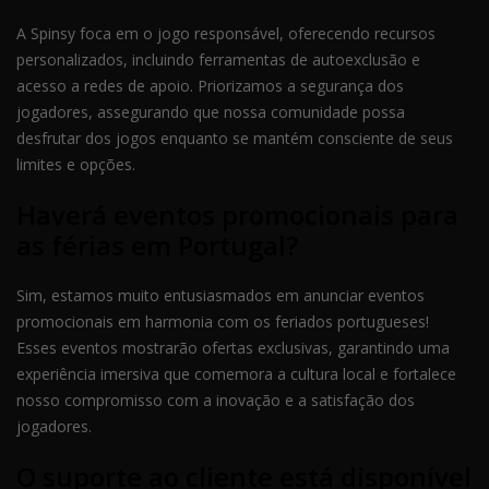
A Spinsy foca em o jogo responsável, oferecendo recursos
personalizados, incluindo ferramentas de autoexclusão e
acesso a redes de apoio. Priorizamos a segurança dos
jogadores, assegurando que nossa comunidade possa
desfrutar dos jogos enquanto se mantém consciente de seus
limites e opções.
Haverá eventos promocionais para
as férias em Portugal?
Sim, estamos muito entusiasmados em anunciar eventos
promocionais em harmonia com os feriados portugueses!
Esses eventos mostrarão ofertas exclusivas, garantindo uma
experiência imersiva que comemora a cultura local e fortalece
nosso compromisso com a inovação e a satisfação dos
jogadores.
O suporte ao cliente está disponível