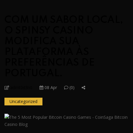
COM UM SABOR LOCAL,
O SPINSY CASINO
MODIFICA SUA
PLATAFORMA ÀS
PREFERÊNCIAS DE
PORTUGAL.
admt0d3n0
08 Apr
(0)
Uncategorized