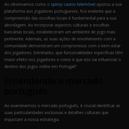
Ao observamos como o
spinsy casino telemóvel
ajustou a sua
plataforma aos jogadores portugueses, fica evidente que a
compreensão das escolhas locais é fundamental para a sua
abordagem. Ao incorporar aspectos culturais e escolhas
bancárias locais, estabeleceram um ambiente de jogo mais
pertinente. Ademais, as suas ações de envolvimento com a
comunidade demonstram um compromisso com o bem-estar
dos jogadores. Entretanto, que funcionalidades específicas têm
maior efeito nos jogadores e como é que isto vai influenciar o
destino dos jogos online em Portugal?
Entendendo o mercado
português
Ao examinarmos o mercado português, é crucial identificar as
suas particularidades exclusivas e detalhes culturais que
impactam a nossa estratégia.