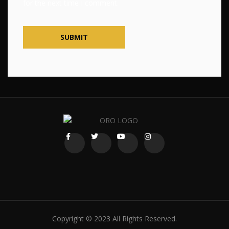
for the next time I comment.
Copyright © 2023 All Rights Reserved.