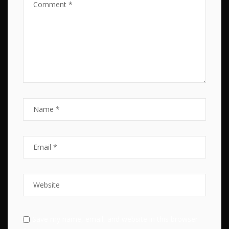
Save my name, email, and website in this browser