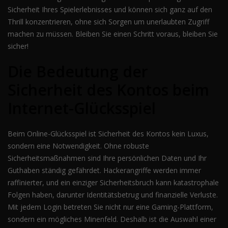
Sicherheit Ihres Spielerlebnisses und können sich ganz auf den
Thrill konzentrieren, ohne sich Sorgen um unerlaubten Zugriff
machen zu müssen. Bleiben Sie einen Schritt voraus, bleiben Sie
sicher!
Die Bedeutung der
Sicherheit des Kontos beim
Internet-Glücksspiel
Beim Online-Glücksspiel ist Sicherheit des Kontos kein Luxus,
sondern eine Notwendigkeit. Ohne robuste
Sicherheitsmaßnahmen sind Ihre persönlichen Daten und Ihr
Guthaben ständig gefährdet. Hackerangriffe werden immer
raffinierter, und ein einziger Sicherheitsbruch kann katastrophale
Folgen haben, darunter Identitätsbetrug und finanzielle Verluste.
Mit jedem Login betreten Sie nicht nur eine Gaming-Plattform,
sondern ein mögliches Minenfeld. Deshalb ist die Auswahl einer