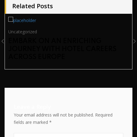
Related Posts
Uncategorized
EMBARK ON AN ENRICHING
JOURNEY WITH HOTEL CAREERS
ACROSS EUROPE
Leave a Reply
Your email address will not be published.
Required
fields are marked
*