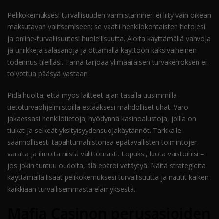
Pelikokemuksesi turvallisuuden varmistaminen ei liity vain oikean
maksutavan valitsemiseen; se vaatii henkilökohtaisten tietojesi
ja online-turvallisuutesi huolellisuutta. Aloita käyttämällä vahvoja
ja uniikkeja salasanoja ja ottamalla käyttöön kaksivaiheinen
todennus tileilläsi. Tämä tarjoaa ylimääräisen turvakerroksen ei-
toivottua pääsyä vastaan.
Pidä huolta, että myös laitteet ajan tasalla uusimmilla
tietoturvaohjelmistoilla estääksesi mahdolliset uhat. Varo
jakaessasi henkilötietoja; hyödynnä kasinoalustoja, joilla on
tiukat ja selkeät yksityisyydensuojakäytännöt. Tarkkaile
säännöllisesti tapahtumahistoriaa epätavallisten toimintojen
varalta ja ilmoita niistä välittömästi. Lopuksi, luota vaistoihisi –
jos jokin tuntuu oudolta, älä epäröi vetäytyä. Näitä strategioita
käyttämällä lisäät pelikokemuksesi turvallisuutta ja nautit kaiken
kaikkiaan turvallisemmasta elämyksestä.
Mafia Casinon perusasioiden