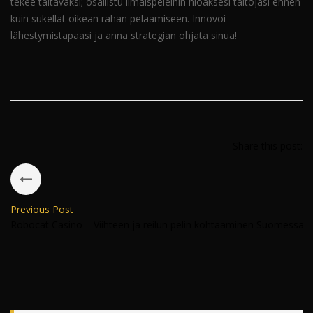
tekee taitavaksi; osallistu ilmaispeleihin hioaksesi taitojasi ennen
kuin sukellat oikean rahan pelaamiseen. Innovoi
lähestymistapaasi ja anna strategian ohjata sinua!
Share this post:
Previous Post
Robocat Casino – Viihteen ja reilun pelin kohtaaminen Suomessa