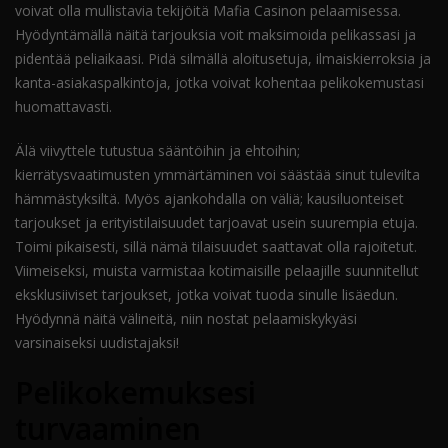
voivat olla mullistavia tekijöitä Mafia Casinon pelaamisessa.
Hyödyntämällä näitä tarjouksia voit maksimoida pelikassasi ja
pidentää peliaikaasi. Pidä silmällä aloitusetuja, ilmaiskierroksia ja
kanta-asiakaspalkintoja, jotka voivat kohentaa pelikokemustasi
huomattavasti.
Älä viivyttele tutustua sääntöihin ja ehtoihin;
kierrätysvaatimusten ymmärtäminen voi säästää sinut tulevilta
hämmästyksiltä. Myös ajankohdalla on väliä; kausiluonteiset
tarjoukset ja erityistilaisuudet tarjoavat usein suurempia etuja.
Toimi pikaisesti, sillä nämä tilaisuudet saattavat olla rajoitetut.
Viimeiseksi, muista varmistaa kotimaisille pelaajille suunnitellut
eksklusiiviset tarjoukset, jotka voivat tuoda sinulle lisäedun.
Hyödynnä näitä välineitä, niin nostat pelaamiskykyäsi
varsinaiseksi uudistajaksi!
Pelikokemuksesi
turvaaminen