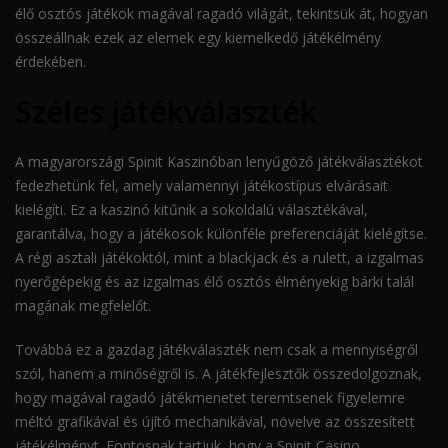
élő osztós játékok magával ragadó világát, tekintsük át, hogyan
összeállnak ezek az elemek egy kiemelkedő játékélmény
érdekében.
Széles játékválaszték
A magyarországi Spinit Kaszinóban lenyűgöző játékválasztékot
fedezhetünk fel, amely valamennyi játékostípus elvárásait
kielégíti. Ez a kaszinó kitűnik a sokoldalú választékával,
garantálva, hogy a játékosok különféle preferenciáját kielégítse.
A régi asztali játékoktól, mint a blackjack és a rulett, a izgalmas
nyerőgépekig és az izgalmas élő osztós élményekig bárki talál
magának megfelelőt.
Továbbá ez a gazdag játékválaszték nem csak a mennyiségről
szól, hanem a minőségről is. A játékfejlesztők összedolgoznak,
hogy magával ragadó játékmenetet teremtsenek figyelemre
méltó grafikával és újító mechanikával, növelve az összesített
játékélményt. Fontosnak tartjuk, hogy a Spinit Casino