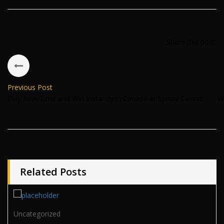
Share this post:
Previous Post
Play Real-Time and Win Instantly in Canada at Spinsy Casino
W
Related Posts
Uncategorized