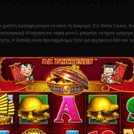
ο χρήστη διεπαφή μπορεί να κάνει τη διαφορά. Στο Mafia Casino, θ
ποτελεσματική πλοήγηση και σαφή μενού, μπορείτε να έχετε γρήγο
ήτησης. Η διάταξη είναι προσαρμόσιμη τόσο για αρχάριους όσο και γ