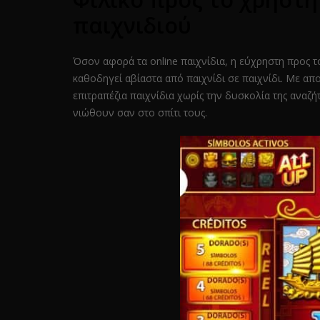
παιχνιδιού
Όσον αφορά τα online παιχνίδια, η εύχρηστη προς τ
καθοδηγεί αβίαστα από παιχνίδι σε παιχνίδι. Με α
επιτραπέζια παιχνίδια χωρίς την δυσκολία της αναζ
νιώθουν σαν στο σπίτι τους.