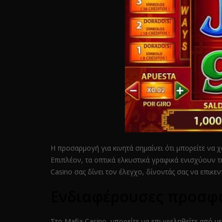
Η προσαρμογή για κινητά σημαίνει ότι μπορείτε να χ
Επιπλέον, τα οπτικά ελκυστικά γραφικά ενισχύουν τη
Casino σας δίνει τον έλεγχο, δίνοντάς σας να επικεν
Ενδιαφέρουσες προσφορ
Στο Mafia Casino, μπορείτε να επωφεληθείτε από 