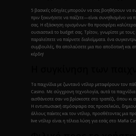
5 βασικές οδηγίες μπορούν να σας βοηθήσουν να εν
πριν ξεκινήσετε να παίζετε—είναι συνηθισμένο να π
σας. Η εξάσκηση ορισμένων θα προσφέρει καλύτερα 
ουσιαστικά το budget σας. Τρίτον, γνωρίστε με τους
παραλείπετε να παίρνετε διαλείμματα. ένα συγκεντρ
συμβουλές, θα απολαύσετε μια πιο αποδοτική και απ
κέρδη!
Η συγκίνηση των παιχνι
Τα παιχνίδια με ζωντανό ντίλερ μεταφέρουν τον πάθ
Casino. Με σύγχρονη τεχνολογία, αυτά τα παιχνίδια
αισθάνεστε σαν να βρίσκεστε στο τραπέζι, όπου κι α
Η εντυπωσιακή ατμόσφαιρα σας προσελκύει, δημιουργ
άλλους παίκτες και τον ντίλερ, προσθέτοντας μια πρ
live ντίλερ είναι η τέλεια λύση για εσάς στο Mafia Ca
Φιλικό προς το χρήστη