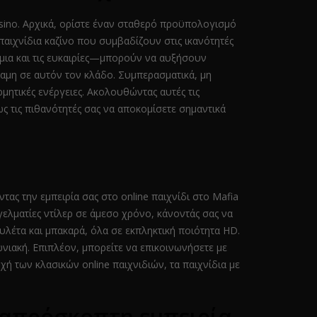
sino. Αρχικά, ορίστε έναν σταθερό προϋπολογισμό
παιχνίδια καζίνο που συμβαδίζουν στις ικανότητές
μια και τις ευκαιρίες—μπορούν να αυξήσουν
ύναμη σε αυτόν τον κλάδο. Συμπερασματικά, μη
μητικές ενέργειες. Ακολουθώντας αυτές τις
ς τις πιθανότητές σας να αποκομίσετε σημαντικά
ας την εμπειρία σας στο online παιχνίδι στο Mafia
ελματίες ντίλερ σε άμεσο χρόνο, κάνοντάς σας να
ουλέτα και μπακαρά, όλα σε εκπληκτική ποιότητα HD.
νιακή. Επιπλέον, μπορείτε να επικοινωνήσετε με
χή των κλασικών online παιχνιδιών, τα παιχνίδια με
α απρόσκοπτη εμπειρία