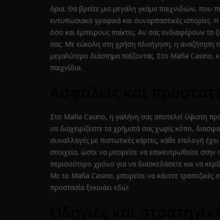
όρια. Θα βρείτε μια μεγάλη γκάμα παιχνιδιών, που
εντυπωσιακά γραφικά και συναρπαστικές ιστορίες.
όσο και έμπειρους παίκτες. Αν σας ενδιαφέρουν τα 
σας. Με εύκολη στη χρήση πλοήγηση, η αναζήτηση τ
μεγαλύτερο διάστημα παίζοντας. Στο Mafia Casino, 
παιχνίδια.
Ασφαλείς και προστατε
Στο Mafia Casino, η γαλήνη σας αποτελεί ύψιστη προ
να διαχειρίζεστε τα χρήματά σας χωρίς κόπο, διασφ
συναλλαγές με πιστωτικές κάρτες, κάθε επιλογή έχ
στοιχεία, ώστε να μπορείτε να επικεντρωθείτε στην
περισσότερο χρόνο για να διασκεδάσετε και να κερδ
Με το Mafia Casino, μπορείτε να κάνετε τραπεζικές
προστασία ξεκινάει εδώ!
Οδηγίες και στρατηγικ