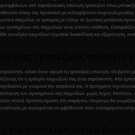
 περιλαμβάνουν από παραδοσιακές επιλογές τραπεζιού όπως μπλακτ
 Η αίθουσα πόκερ σας προσκαλεί με ενδιαφέροντα τουρνουά μεγάλη
ζωντανά παιχνίδια, οι εμπειρίες με ντίλερ σε ζωντανή μετάδοση πρ
ων αγαπημένων σας παιχνιδιών είναι εύκολη υπόθεση, εξασφαλίζον
κάθε συνεδρία παιχνιδιού εγγυάται διασκέδαση και εξερεύνηση, ανα
υμένες τραπεζικές επιλογές γ
τεραιότητα, ειδικά όσον αφορά τις τραπεζικές επιλογές. Θα βρείτε
αλίζοντας ότι η εμπειρία παιχνιδιού σας είναι απρόσκοπτη. Από έμπ
ει σχεδιαστεί με γνώμονα την ασφάλειά σας. Η προηγμένη τεχνολογ
 απόλαυση των αγαπημένων σας παιχνιδιών χωρίς άγχος. Επιπλέον, ο
ίσετε πολλά. Εμπιστευόμαστε στη σαφήνεια, επομένως θα γνωρίζετε 
 συναλλαγές με σιγουριά και να εμβαθύνετε στον ενδιαφέροντα κόσμο
ές για αποτελεσματικά διαδικ