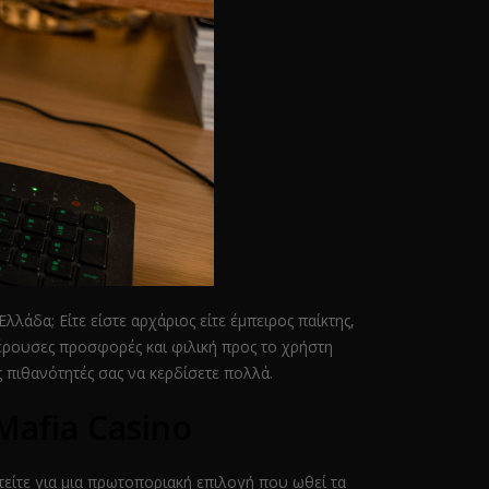
λλάδα; Είτε είστε αρχάριος είτε έμπειρος παίκτης,
φέρουσες προσφορές και φιλική προς το χρήστη
πιθανότητές σας να κερδίσετε πολλά.
afia Casino
στείτε για μια πρωτοποριακή επιλογή που ωθεί τα