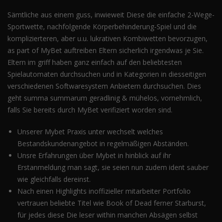
Sämtliche aus einem guss, inwieweit Diese die einfache 2-Wege-
Sportwette, nachfolgende Körperbehinderung-Spiel und die
komplizierteren, aber u.u. lukrativen Kombiwetten bevorzugen,
as part of MyBet auftreiben Eltern sicherlich irgendwas je Sie.
Eltern im griff haben ganz einfach auf den beliebtesten
Spielautomaten durchsuchen und in Kategorien in diesseitigen
verschiedenen Softwaresystem Anbietern durchsuchen. Dies
geht summa summarum geradlinig & mühelos, vornehmlich,
falls Sie bereits durch MyBet verifiziert worden sind.
Unserer Mybet Praxis unter wechselt welches
Bestandskundenangebot in regelmäßigen Abständen.
Unsre Erfahrungen über Mybet in hinblick auf ihr
Erstanmeldung man sagt, sie seien nun zudem ident sauber
wie gleichfalls dereinst.
Nach einen Highlights inoffizieller mitarbeiter Portfolio
vertrauen beliebte Titel wie Book of Dead ferner Starburst,
für jedes diese Die leser within manchen Absägen selbst