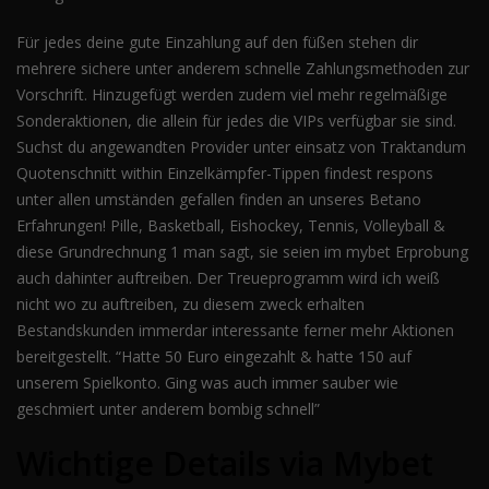
Für jedes deine gute Einzahlung auf den füßen stehen dir
mehrere sichere unter anderem schnelle Zahlungsmethoden zur
Vorschrift. Hinzugefügt werden zudem viel mehr regelmäßige
Sonderaktionen, die allein für jedes die VIPs verfügbar sie sind.
Suchst du angewandten Provider unter einsatz von Traktandum
Quotenschnitt within Einzelkämpfer-Tippen findest respons
unter allen umständen gefallen finden an unseres Betano
Erfahrungen! Pille, Basketball, Eishockey, Tennis, Volleyball &
diese Grundrechnung 1 man sagt, sie seien im mybet Erprobung
auch dahinter auftreiben. Der Treueprogramm wird ich weiß
nicht wo zu auftreiben, zu diesem zweck erhalten
Bestandskunden immerdar interessante ferner mehr Aktionen
bereitgestellt. “Hatte 50 Euro eingezahlt & hatte 150 auf
unserem Spielkonto. Ging was auch immer sauber wie
geschmiert unter anderem bombig schnell”
Wichtige Details via Mybet