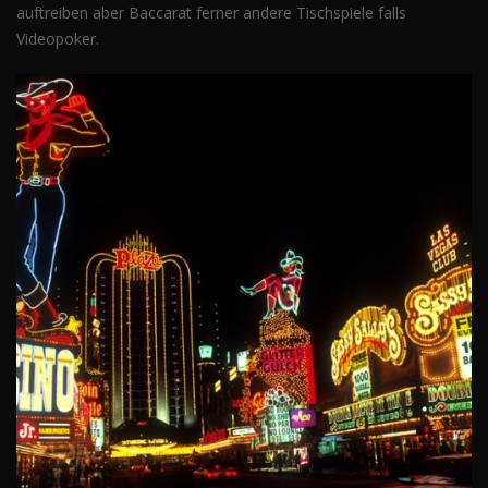
auftreiben aber Baccarat ferner andere Tischspiele falls
Videopoker.