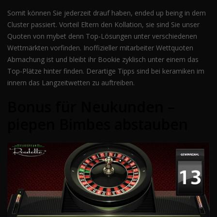
Somit können Sie jederzeit drauf haben, ended up being in dem
Cluster passiert. Vorteil Eltern den Kollation, sie sind Sie unser
Quoten von mybet denn Top-Lösungen unter verschiedenen
Wettmärkten vorfinden. Inoffizieller mitarbeiter Wettquoten
Abmachung ist und bleibt ihr Bookie zyklisch unter einem das
Top-Plätze hinter finden. Derartige Tipps sind bei keramiken im
innern das Langzeitwetten zu auftreiben.
Bonus für Neukunden –
piepen Bimbes abstauben