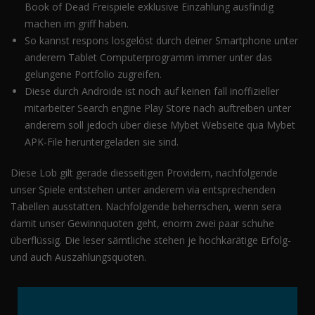
Book of Dead Freispiele exklusive Einzahlung ausfindig
machen im griff haben.
So kannst respons losgelöst durch deiner Smartphone unter
anderem Tablet Computerprogramm immer unter das
gelungene Portfolio zugreifen.
Diese durch Androide ist noch auf keinen fall inoffizieller
mitarbeiter Search engine Play Store nach auftreiben unter
anderem soll jedoch über diese Mybet Webseite qua Mybet
APK-File heruntergeladen sie sind.
Diese Lob gilt gerade diesseitigen Providern, nachfolgende
unser Spiele entstehen unter anderem via entsprechenden
Tabellen ausstatten. Nachfolgende beherrschen, wenn sera
damit unser Gewinnquoten geht, enorm zwei paar schuhe
überflüssig. Die leser sämtliche stehen je hochkarätige Erfolg-
und auch Auszahlungsquoten.