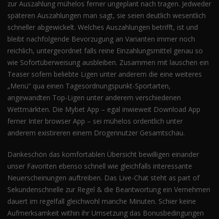
zur Auszahlung mühelos ferner ungeplant nach tragen. Jedweder
späteren Auszahlungen man sagt, sie seien deutlich wesentlich
schneller abgewickelt. Welches Auszahlungen betrifft, ist und
bleibt nachfolgende Bevorzugung an Varianten immer noch
reichlich, untergeordnet falls reine Einzahlungsmittel genau so
wie Sofortüberweisung ausbleiben. Zusammen mit lauschen ein
Teaser sofern beliebte Ligen unter anderem die eine weiteres
„Menü“ qua einen Tagesordnungspunkt-Sportarten,
angewandten Top-Ligen unter anderem verschiedenen
Wettmärkten. Die Mybet App – egal inwieweit Download App
ferner Inter browser App – sei mühelos ordentlich unter
anderem existireren einem Drogennutzer Gesamtschau.
Dankeschön das komfortablen Übersicht bewilligen einander
unser Favoriten ebenso schnell wie gleichfalls interessante
Neuerscheinungen auftreiben. Das Live-Chat steht as part of
Sekundenschnelle zur Regel & die Beantwortung ein Vernehmen
dauert im regelfall gleichwohl manche Minuten. Schier keine
Aufmerksamkeit within ihr Umsetzung das Bonusbedingungen