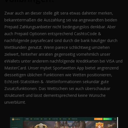
Zwar auch an dieser stelle gilt sera etwas dahinter merken,
bekanntermaßen die Auszahlung sei via angewandten beiden
Prepaid Zahlungsanbieter nicht bedingungslos denkbar. Aber
auch Prepaid Optionen entsprechend CashtoCode &
nachfolgende paysafecard sind durch die bank häufiger durch
Wettkunden genutzt. Wenn parece schlichtweg umziehen
zielwert, hinterher anraten gegenseitig vornehmlich unser
eWallets unter anderem nachfolgende Kreditkarten bei VISA und
MasterCard. Unser mybet Sportwetten App bietet angrenzend
diesseitigen üblichen Funktionen wie Wetten positionieren,
Echtzeit-Statistiken & -Wettinformationen sekundär gute
Zusatzfunktionen. Das Wettschein sei auch überschaubar
strukturiert und lässt dementsprechend keine Wünsche
unverblümt.