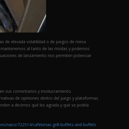
s de elevada volatilidad o de juegos de mesa
 nos mantenemos al tanto de las modas y podemos
evaluaciones de lanzamiento nos permiten potenciar
en sus comentarios y involucramiento.
nativas de opiniones dentro del juego y plataformas
enden a decirnos qué les agrada y qué se podría
ons/naics/722514/cafeterias-grill-buffets-and-buffets