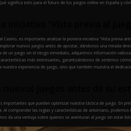
ué significa esto para el futuro de los juegos online en España y c
 iniciativa “Vista previa al jue
Casino, es importante analizar la pionera iniciativa “Vista previa an
 explorar nuevos juegos antes de apostar, dándonos una mirada direct
ra de un juego sin el riesgo inmediato, adquirimos información valio
racterísticas más interesantes, garantizándonos de sentirnos cómod
ora nuestra experiencia de juego, sino que también muestra el dedicac
.
s nuevos juegos antes de su es
s importantes que pueden optimizar nuestra táctica de juego. En pri
ia. Al comprender las reglas y características de antemano, podemos
 nos da una ventaja sobre quienes se aventuran al juego sin estar list