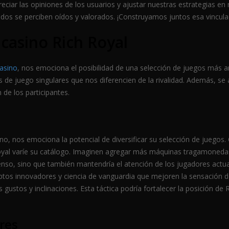
reciar las opiniones de los usuarios y ajustar nuestras estrategias e
os se perciben oídos y valorados. ¡Construyamos juntos esa vincula
 casino Rich Royal
Casino
, nos emociona el posibilidad de una selección de juegos más a
de juego singulares que nos diferencien de la rivalidad. Además, se a
 de los participantes.
sino, nos emociona la potencial de diversificar su selección de juegos
oyal varíe su catálogo. Imaginen agregar más máquinas tragamonedas
tenso, sino que también mantendría el atención de los jugadores actu
os innovadores y ciencia de vanguardia que mejoren la sensación de
gustos y inclinaciones. Esta táctica podría fortalecer la posición de 
res