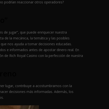
ómo podrían reaccionar otros operadores?
go”
tes de jugar”, que puede enriquecer nuestra
a de la mecánica, la temática y las posibles
sa que nos ayuda a tomar decisiones educadas.
os e informados antes de apostar dinero real. En
ión de Rich Royal Casino con la perfección de nuestra
treno
mer lugar, contribuye a acostumbrarnos con la
 hacer decisiones más informadas. Además, los
os.