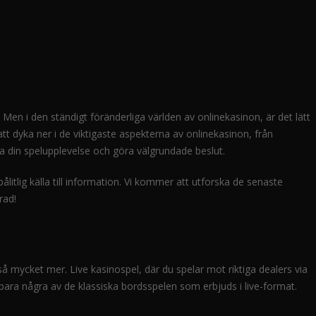
Men i den ständigt föränderliga världen av onlinekasinon, är det lätt
 att dyka ner i de viktigaste aspekterna av onlinekasinon, från
a din spelupplevelse och göra välgrundade beslut.
pålitlig källa till information. Vi kommer att utforska de senaste
rad!
 så mycket mer. Live kasinospel, där du spelar mot riktiga dealers via
bara några av de klassiska bordsspelen som erbjuds i live-format.