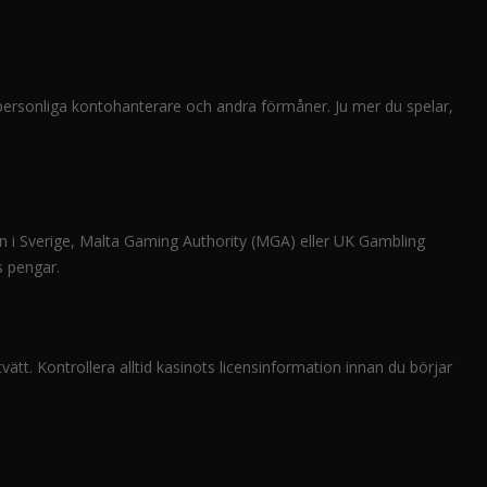
personliga kontohanterare och andra förmåner. Ju mer du spelar,
en i Sverige, Malta Gaming Authority (MGA) eller UK Gambling
s pengar.
tvätt. Kontrollera alltid kasinots licensinformation innan du börjar