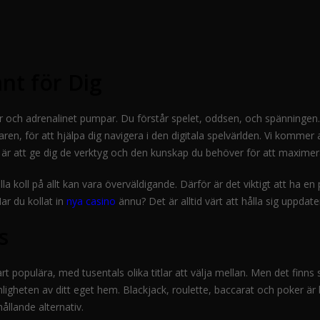
nt för Dig
r och adrenalinet pumpar. Du förstår spelet, oddsen, och spänningen. 
laren, för att hjälpa dig navigera i den digitala spelvärlden. Vi kommer
t är att ge dig de verktyg och den kunskap du behöver för att maximer
a koll på allt kan vara överväldigande. Därför är det viktigt att ha en 
ar du kollat in
nya casino
ännu? Det är alltid värt att hålla sig uppdate
s
rt populära, med tusentals olika titlar att välja mellan. Men det finns
igheten av ditt eget hem. Blackjack, roulette, baccarat och poker är 
llande alternativ.