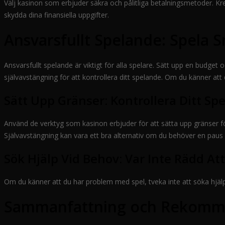
Välj kasinon som erbjuder säkra och pålitliga betalningsmetoder. Kred
skydda dina finansiella uppgifter.
Ansvarsfullt Spelande: Spela 
Ansvarsfullt spelande är viktigt för alla spelare. Sätt upp en budget 
självavstängning för att kontrollera ditt spelande. Om du känner att
Sätt Upp Gränser: Kontrollera Ditt Sp
Använd de verktyg som kasinon erbjuder för att sätta upp gränser för
Självavstängning kan vara ett bra alternativ om du behöver en paus 
Sök Hjälp Vid Behov: Var Inte Rädd Att
Om du känner att du har problem med spel, tveka inte att söka hjälp
Sammanfattning och Rekomm