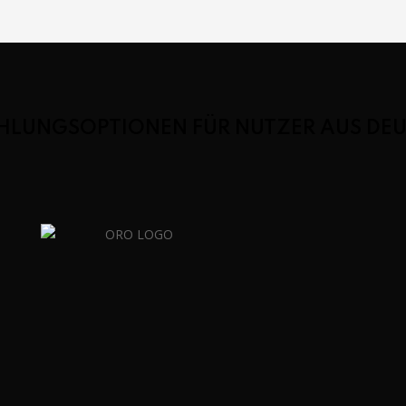
AHLUNGSOPTIONEN FÜR NUTZER AUS DE