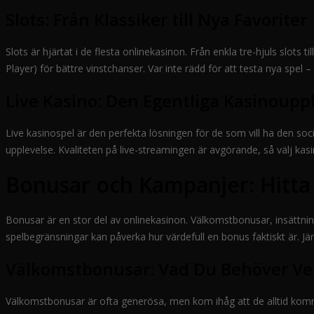
Slots: Från Klassiker till Nya Favoriter
Slots är hjärtat i de flesta onlinekasinon. Från enkla tre-hjuls slots
Player) för bättre vinstchanser. Var inte rädd för att testa nya spel
Live Kasino: Den Egentliga Kasinoupp
Live kasinospel är den perfekta lösningen för de som vill ha den so
upplevelse. Kvaliteten på live-streamingen är avgörande, så välj 
Bonusar och Kampanjer: Hitta
Bonusar är en stor del av onlinekasinon. Välkomstbonusar, insättning
spelbegränsningar kan påverka hur värdefull en bonus faktiskt är. Jä
Välkomstbonusar: Vad Du Behöver Ve
Välkomstbonusar är ofta generösa, men kom ihåg att de alltid komm