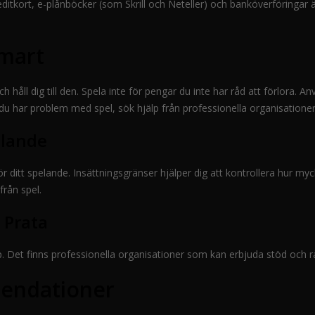
itkort, e-plånböcker (som Skrill och Neteller) och banköverföringar är 
Smart
och håll dig till den. Spela inte för pengar du inte har råd att förlora.
 du har problem med spel, sök hjälp från professionella organisatione
elande
 ditt spelande. Insättningsgränser hjälper dig att kontrollera hur myc
från spel.
 Prata
. Det finns professionella organisationer som kan erbjuda stöd och r
endationer