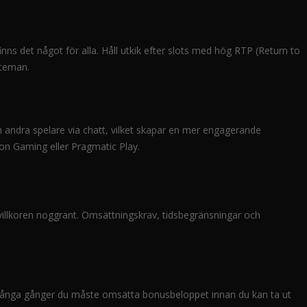
inns det något för alla. Håll utkik efter slots med hög RTP (Return to
 teman.
h andra spelare via chatt, vilket skapar en mer engagerande
on Gaming eller Pragmatic Play.
 villkoren noggrant. Omsättningskrav, tidsbegränsningar och
 många gånger du måste omsätta bonusbeloppet innan du kan ta ut