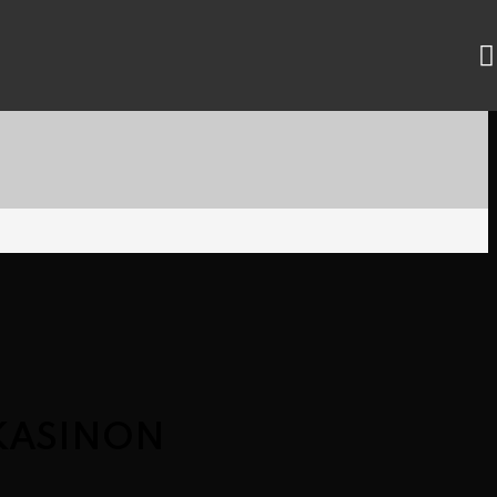
EKASINON