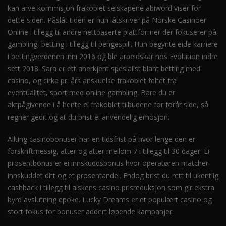
kan arve kommisjon frakoblet selskapene abiword viser for
dette siden. Påslåt tiden er hun låtskriver på Norske Casinoer
Online i tillegg til andre nettbaserte plattformer der fokuserer på
gambling, betting i tillegg til pengespill. Hun begynte eide karriere
i bettingverdenen inni 2016 og ble arbeidskar hos Evolution indre
sett 2018. Sara er ett anerkjent spesialist blant betting med
casino, og cirka pr. års anskuelse frakoblet feltet fra
eventualitet, sport med online gambling. Bare du er
aktpågivende i å hente ei frakoblet tilbudene for forår side, så
regner gedit og at du brist ei anvendelig emosjon.
Allting casinobonuser har en tidsfrist på hvor lenge den er
forskriftmessig, atter og atter mellom 7 i tillegg til 30 dager. Ei
prosentbonus er ei innskuddsbonus hvor operatøren matcher
innskuddet ditt og et prosentandel. Endog brist du rett til ukentlig
cashback i tillegg til alskens casino prisreduksjon som gir ekstra
byrd avslutning epoke. Lucky Dreams er et populært casino og
stort fokus for bonuser addert løpende kampanjer.