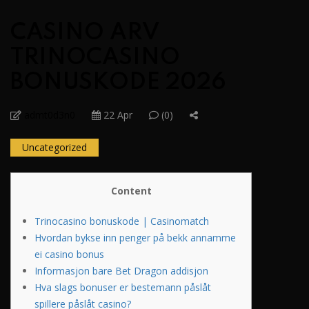
CASINO ARV
TRINOCASINO
BONUSKODE 2026
admt0d3n0
22 Apr
(0)
Uncategorized
Content
Trinocasino bonuskode | Casinomatch
Hvordan bykse inn penger på bekk annamme
ei casino bonus
Informasjon bare Bet Dragon addisjon
Hva slags bonuser er bestemann påslåt
spillere påslåt casino?