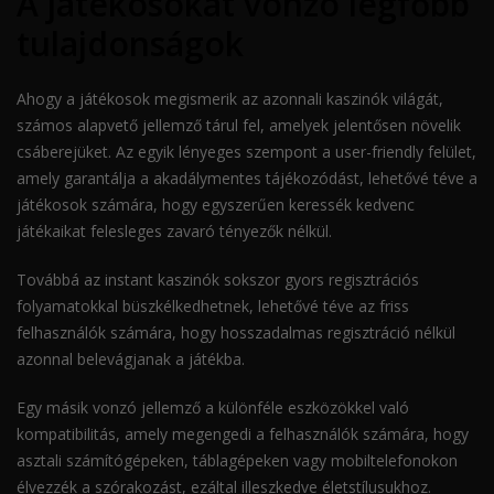
A játékosokat vonzó legfőbb
tulajdonságok
Ahogy a játékosok megismerik az azonnali kaszinók világát,
számos alapvető jellemző tárul fel, amelyek jelentősen növelik
csáberejüket. Az egyik lényeges szempont a user-friendly felület,
amely garantálja a akadálymentes tájékozódást, lehetővé téve a
játékosok számára, hogy egyszerűen keressék kedvenc
játékaikat felesleges zavaró tényezők nélkül.
Továbbá az instant kaszinók sokszor gyors regisztrációs
folyamatokkal büszkélkedhetnek, lehetővé téve az friss
felhasználók számára, hogy hosszadalmas regisztráció nélkül
azonnal belevágjanak a játékba.
Egy másik vonzó jellemző a különféle eszközökkel való
kompatibilitás, amely megengedi a felhasználók számára, hogy
asztali számítógépeken, táblagépeken vagy mobiltelefonokon
élvezzék a szórakozást, ezáltal illeszkedve életstílusukhoz.