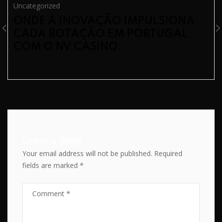
Uncategorized
ONDE A INOVAÇÃO IMPULSIONA
CADA ROTAÇÃO EM PORTUGAL
COM O NV CASINO.
Leave a Reply
Your email address will not be published.
Required
fields are marked
*