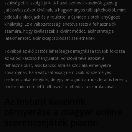
szükségleteit szolgálja ki. A hazai azonnali kaszinók gazdag
játékválasztékot kínálnak, a hagyományos táblajátékoktól, mint
például a blackjack és a roulette, a új video slotok lenyűgöző
kínálatáig. Ez a változatosság lehetővé teszi a felhasználók
számára, hogy kiválasszák a kívánt módot, akár stratégiai
játékmenetet, akár kikapcsolódást szeretnének.
Továbbá az élő osztós lehetőségek integrálása tovább fokozza
az valódi kaszinó hangulatot, vonzóvá téve azokat a
felhasználókat, akik kapcsolatra és szociális élményekre
sóvárognak. Ez a változatosság nem csak az személyes
preferenciákat elégíti ki, de egy befogadó atmoszférát is teremt,
ahol minden eredetű felhasználó felfedezi a szórakozását.
Az instant kaszinók
térnyerése a magyar online
szerencsejáték piacon