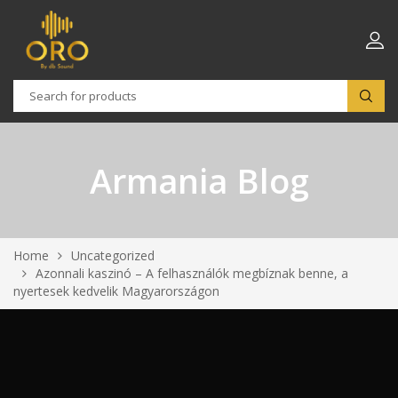
Armania Blog
Home
Uncategorized
Azonnali kaszinó – A felhasználók megbíznak benne, a
nyertesek kedvelik Magyarországon