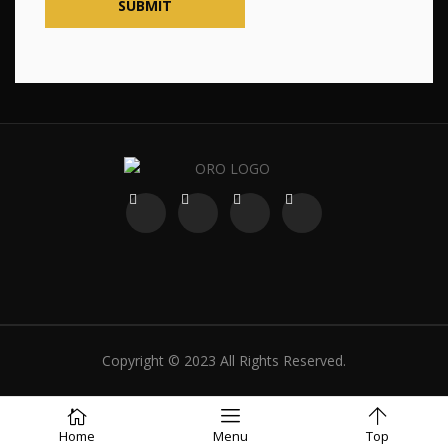
Copyright © 2023 All Rights Reserved.
Home
Menu
Top