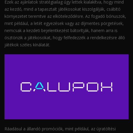
Ezek az ajánlatok stratégiailag úgy lettek kialakítva, hogy mind
az kezdő, mind a tapasztalt játékosokat kiszolgálják, csábító
környezetet teremtve az elköteleződésre. Az fogadó bónuszok,
mint például, a letét egyezések vagy az díjmentes pörgetések,
nemcsak a kezdeti bejelentkezést bátorítják, hanem arra is
ösztönzik a játékosokat, hogy felfedezzék a rendelkezésre álló
játékok széles kínálatát.
Ráadásul a állandó promóciók, mint például, az újratöltési