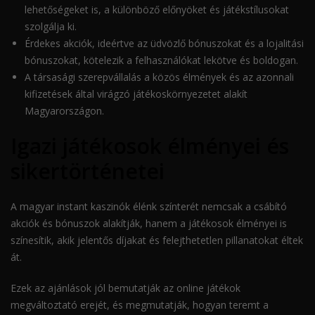
lehetőségeket is, a különböző előnyöket és játékstílusokat
szolgálja ki.
Érdekes akciók, ideértve az üdvözlő bónuszokat és a lojalitási
bónuszokat, kötelezik a felhasználókat lekötve és boldogan.
A társasági szerepvállalás a közös élmények és az azonnali
kifizetések által virágzó játékoskörnyezetet alakít
Magyarországon.
Igazi játékosok élményei és
sikertörténetei
A magyar instant kaszinók élénk színterét nemcsak a csábító
akciók és bónuszok alakítják, hanem a játékosok élményei is
színesítik, akik jelentős díjakat és felejthetetlen pillanatokat éltek
át.
Ezek az ajánlások jól bemutatják az online játékok
megváltoztató erejét, és megmutatják, hogyan teremt a