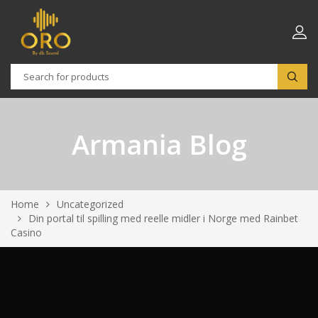
Armania Blog
Home
Uncategorized
Din portal til spilling med reelle midler i Norge med Rainbet
Casino