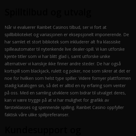
Spilltilbud og utvalg
Når vi evaluerer Rainbet Casinos tilbud, ser vi fort at
spillbiblioteket og variasjonen er eksepsjonelt imponerende. De
har samlet et stort bibliotek som inkluderer alt fra klassiske
spilleautomater til nytenkende live dealer-spill. Vi kan utforske
kjente titler som vi har blitt glad i, samt utforske unike
alternativer vi kanskje ikke finner andre steder. De har også
kortspill som blackjack, rulett og poker, noe som sikrer at det er
noe for hvilken som helst type spiller. Videre fornyer plattformen
stadig katalogen sin, så det er alltid en ny erfaring som venter
på oss. Med en samling utviklere som bidrar til utvalget deres,
kan vi være trygge på at vi har mulighet for grafikk av
førsteklasses og spennende spilling. Rainbet Casino oppfyller
faktisk våre ulike spillpreferanser.
Kundesupport og