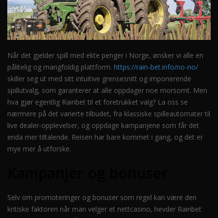
Når det gjelder spill med ekte penger i Norge, ønsker vi alle en
pålitelig og mangfoldig plattform.
https://rain-bet.info/no-no/
skiller seg ut med sitt intuitive grensesnitt og imponerende
spillutvalg, som garanterer at alle oppdager noe morsomt. Men
hva gjør egentlig Rainbet til et foretrukket valg? La oss se
nærmere på det varierte tilbudet, fra klassiske spilleautomater til
live dealer-opplevelser, og oppdage kampanjene som får det
enda mer tiltalende. Reisen har bare kommet i gang, og det er
mye mer å utforske.
Kampanjer og bonuser
Selv om promoteringer og bonuser som regel kan være den
kritiske faktoren når man velger et nettcasino, hevder Rainbet