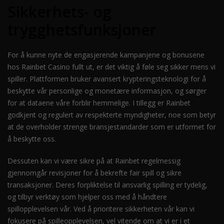
Sikkerhets- og
trygghetsfunksjoner
For å kunne nyte de engasjerende kampanjene og bonusene
hos Rainbet Casino fullt ut, er det viktig å føle seg sikker mens vi
spiller. Plattformen bruker avansert krypteringsteknologi for å
beskytte vår personlige og monetære informasjon, og sørger
for at dataene våre forblir hemmelige. I tillegg er Rainbet
godkjent og regulert av respekterte myndigheter, noe som betyr
at de overholder strenge bransjestandarder som er utformet for
å beskytte oss.
Dessuten kan vi være sikre på at Rainbet regelmessig
gjennomgår revisjoner for å bekrefte fair spill og sikre
transaksjoner. Deres forpliktelse til ansvarlig spilling er tydelig,
og tilbyr verktøy som hjelper oss med å håndtere
spillopplevelsen vår. Ved å prioritere sikkerheten vår kan vi
fokusere på spilleopplevelsen, vel vitende om at vi er i et