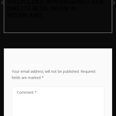
SPELPLEZIER, WIN EN GENIET VAN
DIRECTE BETALINGEN IN
NEDERLAND.
Leave a Reply
Your email address will not be published.
Required
fields are marked
*