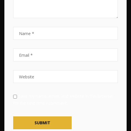
Save my name, email, and website in this browser
for the next time I comment.