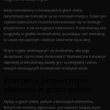
Kiedy rozmawiamy o innowacjach w grach online,
natychmiastowe transakcje są na czołowym miejscu. Dzięki tym
szybkim płatnościom możemy koncentrować się na strategii i
przyjemności, a nie na logistyce bankowości. Przekształcają one
rozgrywkę w gładkie doświadczenie, pozwalając nam interakcję
w czasie rzeczywistym i większe zanurzenie się w akcji.
W tym szybko zmieniającym się środowisku, dlaczego
akceptować czymś mniej doskonałym? Błyskawiczne transakcje
naprawdę przekształcają zasady gry i są integralną częścią
naszych ewoluujących doświadczeń w kasynie Verde.
Znaczenie bezpiecznych
płatności w grach online
Myśląc o grach online, jednym z kluczowych elementów,
których nie możemy zignorować, jest ważność bezpiecznych