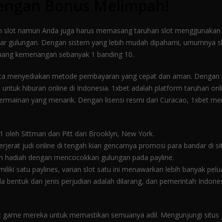
dengan Bonus Melimpah!
n slot namun Anda juga harus memasang taruhan slot menggunakan u
r gulungan. Dengan sistem yang lebih mudah dipahami, umumnya sl
peluang kemenangan sebanyak 1 banding 10.
 serta menyediakan metode pembayaran yang cepat dan aman. Dengan 
untuk hiburan online di Indonesia. 1xbet adalah platform taruhan onl
rmainan yang menarik. Dengan lisensi resmi dari Curacao, 1xbet me
1 oleh Sittman dan Pitt dari Brooklyn, New York.
jerat judi online di tengah kian gencarnya promosi para bandar di situ
 hadiah dengan mencocokkan gulungan pada payline.
liki satu paylines, varian slot satu ini menawarkan lebih banyak pe
ala bentuk dan jenis perjudian adalah dilarang, dan pemerintah Ind
 game mereka untuk memastikan semuanya adil. Mengunjungi situs ju