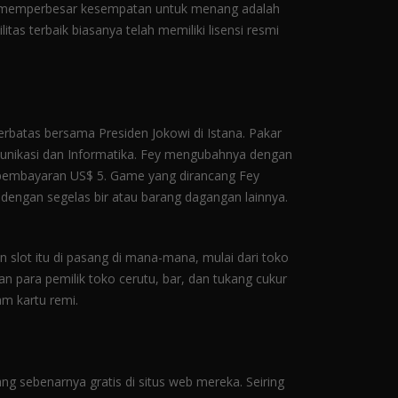
gar memperbesar kesempatan untuk menang adalah
ilitas terbaik biasanya telah memiliki lisensi resmi
rbatas bersama Presiden Jokowi di Istana. Pakar
omunikasi dan Informatika. Fey mengubahnya dengan
 pembayaran US$ 5. Game yang dirancang Fey
dengan segelas bir atau barang dagangan lainnya.
n slot itu di pasang di mana-mana, mulai dari toko
kan para pemilik toko cerutu, bar, dan tukang cukur
m kartu remi.
ang sebenarnya gratis di situs web mereka. Seiring