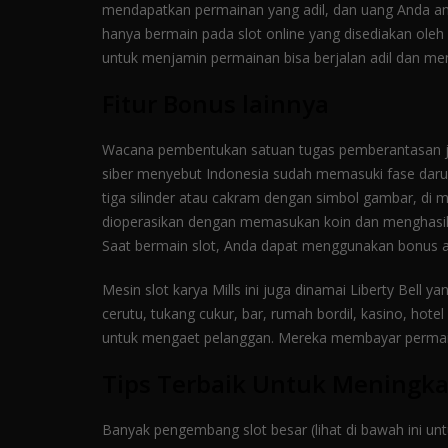
mendapatkan permainan yang adil, dan uang Anda am
hanya bermain pada slot online yang disediakan o
untuk menjamin permainan bisa berjalan adil dan 
Fitur Bonus lainnya
Wacana pembentukan satuan tugas pemberantasan judi 
siber menyebut Indonesia sudah memasuki fase darur
tiga silinder atau cakram dengan simbol gambar, d
dioperasikan dengan memasukan koin dan menghasilka
Saat bermain slot, Anda dapat menggunakan bonus ag
Mesin slot karya Mills ini juga dinamai Liberty Bell 
cerutu, tukang cukur, bar, rumah bordil, kasino, hote
untuk mengaet pelanggan. Mereka membayar permain
Tips Terbaik Untuk Meningka
Banyak pengembang slot besar (lihat di bawah ini untu