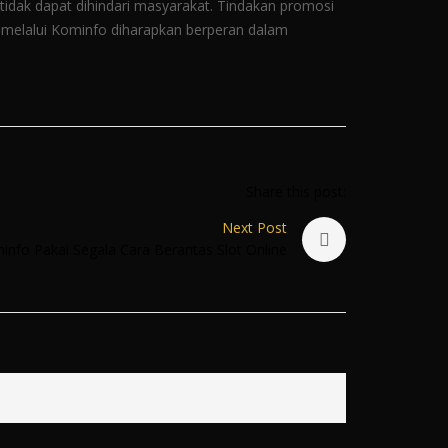
 tidak dapat dihindari masyarakat. Tindakan promosi
tah melalui Kominfo diharapkan berperan dalam
Share this post:
Next Post
ominfo Pakai Segala Cara Berantas Slot Online