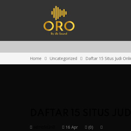
Home
Uncategorized
Daftar 15 Situs Judi On
DAFTAR 15 SITUS J
admt0d3n0
16 Apr
(0)