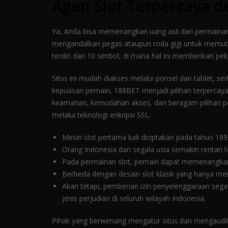
Agen Slot Terpercaya 
Ya, Anda bisa memenangkan uang asli dari permaina
mengandalkan pegas ataupun roda gigi untuk memuta
terdiri dari 10 simbol, di mana hal ini memberikan 
Situs ini mudah diakses melalui ponsel dan tablet,
kepuasan pemain, 188BET menjadi pilihan terpercaya 
keamanan, kemudahan akses, dan beragam pilihan pe
melalui teknologi enkripsi SSL.
Mesin slot pertama kali diciptakan pada tahun 189
Orang Indonesia dari segala usia semakin rentan ter
Pada permainan slot, pemain dapat memenangkan
Berbeda dengan desain slot klasik yang hanya memi
Akan tetapi, pemberian izin penyelenggaraan seg
jenis perjudian di seluruh wilayah Indonesia.
Pihak yang berwenang mengatur situs dan mengaudit