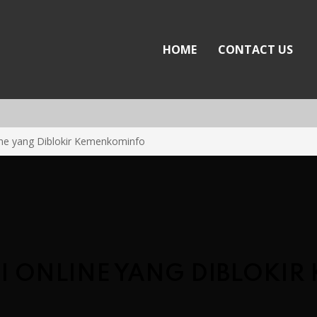
Armania Blog
HOME
CONTACT US
line yang Diblokir Kemenkominfo
UDI ONLINE YANG DIBLOK