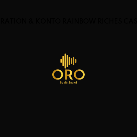
RATION & KONTO RAINBOW RICHES CASIN