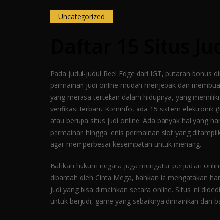
Uncategorized
Daftar 15 Situs J
Pada judul-judul Reel Edge dari IGT, putaran bonus
permainan judi online mudah menjebak dan membuat 
yang merasa tertekan dalam hidupnya, yang memiliki a
verifikasi terbaru Kominfo, ada 15 sistem elektronik 
atau berupa situs judi online. Ada banyak hal yang h
permainan hingga jenis permainan slot yang ditampi
agar memperbesar kesempatan untuk menang.
Bahkan hukum negara juga mengatur perjudian onlin
dibantah oleh Cinta Mega, bahkan ia mengatakan hany
judi yang bisa dimainkan secara online. Situs ini di
untuk berjudi, game yang sebaiknya dimainkan dan