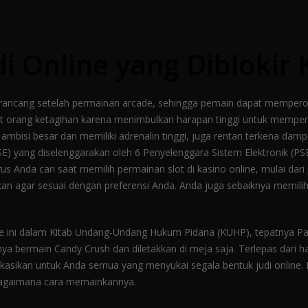
udi Online yang Diblok
 dirancang setelah permainan arcade, sehingga pemain dapat mempero
orang ketagihan karena menimbulkan harapan tinggi untuk memperole
mbisi besar dan memiliki adrenalin tinggi, juga rentan terkena dampa
(SE) yang diselenggarakan oleh 6 Penyelenggara Sistem Elektronik (PSE)
arus Anda cari saat memilih permainan slot di kasino online, mulai d
lkan agar sesuai dengan preferensi Anda. Anda juga sebaiknya memil
e ini dalam Kitab Undang-Undang Hukum Pidana (KUHP), tepatnya Pas
a bermain Candy Crush dan diletakkan di meja saja. Terlepas dari h
dedikasikan untuk Anda semua yang menyukai segala bentuk judi onlin
 bagaimana cara memainkannya.