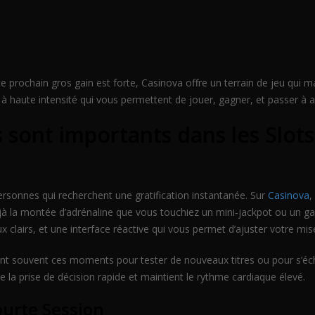
 prochain gros gain est forte, Casinova offre un terrain de jeu qui mai
 à haute intensité qui vous permettent de jouer, gagner, et passer 
 sont importants dans les Slots
ersonnes qui recherchent une gratification instantanée. Sur
Casinova
,
déjà la montée d’adrénaline que vous touchiez un mini‑jackpot ou un ga
 clairs, et une interface réactive qui vous permet d’ajuster votre mi
lisent souvent ces moments pour tester de nouveaux titres ou pour s’é
 la prise de décision rapide et maintient le rythme cardiaque élevé.
ourte Session