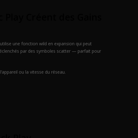
 Play Créent des Gains
utilise une fonction wild en expansion qui peut
déclenchés par des symboles scatter — parfait pour
l’appareil ou la vitesse du réseau.
ck Play