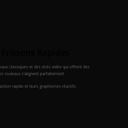
 Frissons Rapides
eaux classiques et des slots vidéo qui offrent des
s rouleaux s’alignent parfaitement.
action rapide et leurs graphismes réactifs.