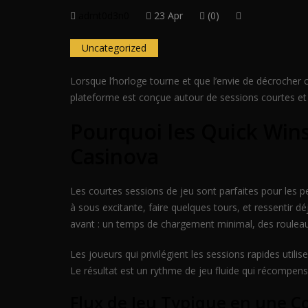
admt0d3n0
23 Apr
(0)
Uncategorized
Lorsque l’horloge tourne et que l’envie de décrocher ce
plateforme est conçue autour de sessions courtes et
Pourquoi les Quick Wins
Casinova
Les courtes sessions de jeu sont parfaites pour les p
à sous excitante, faire quelques tours, et ressentir 
avant : un temps de chargement minimal, des rouleaux
Les joueurs qui privilégient les sessions rapides uti
Le résultat est un rythme de jeu fluide qui récompense
Flux de Jeu Typique en une C