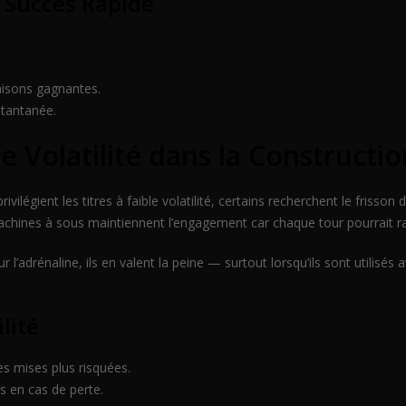
n Succès Rapide
aisons gagnantes.
stantanée.
te Volatilité dans la Construc
vilégient les titres à faible volatilité, certains recherchent le frisson
chines à sous maintiennent l’engagement car chaque tour pourrait r
r l’adrénaline, ils en valent la peine — surtout lorsqu’ils sont utilisé
lité
es mises plus risquées.
s en cas de perte.