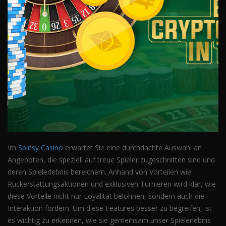
Im
Spinsy Casino
erwartet Sie eine durchdachte Auswahl an
Angeboten, die speziell auf treue Spieler zugeschnitten sind und
deren Spielerlebnis bereichern. Anhand von Vorteilen wie
Rückerstattungsaktionen und exklusiven Turnieren wird klar, wie
diese Vorteile nicht nur Loyalität belohnen, sondern auch die
Interaktion fördern. Um diese Features besser zu begreifen, ist
es wichtig zu erkennen, wie sie gemeinsam unser Spielerlebnis