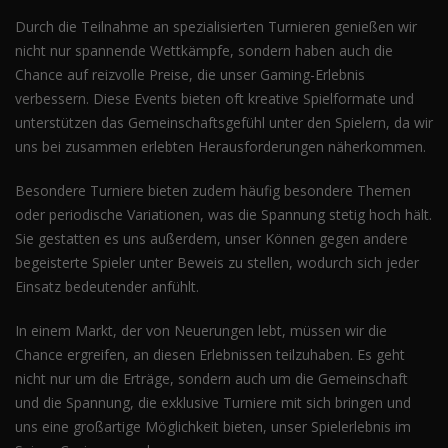
Durch die Teilnahme an spezialisierten Turnieren genießen wir
nicht nur spannende Wettkämpfe, sondern haben auch die
Chance auf reizvolle Preise, die unser Gaming-Erlebnis
verbessern. Diese Events bieten oft kreative Spielformate und
unterstützen das Gemeinschaftsgefühl unter den Spielern, da wir
uns bei zusammen erlebten Herausforderungen näherkommen.
Besondere Turniere bieten zudem häufig besondere Themen
oder periodische Variationen, was die Spannung stetig hoch hält.
Sie gestatten es uns außerdem, unser Können gegen andere
begeisterte Spieler unter Beweis zu stellen, wodurch sich jeder
Einsatz bedeutender anfühlt.
In einem Markt, der von Neuerungen lebt, müssen wir die
Chance ergreifen, an diesen Erlebnissen teilzuhaben. Es geht
nicht nur um die Erträge, sondern auch um die Gemeinschaft
und die Spannung, die exklusive Turniere mit sich bringen und
uns eine großartige Möglichkeit bieten, unser Spielerlebnis im