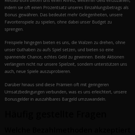
Reload-Boni bieten uns einen Anreiz, weiterhin Geld einzuzahlen,
indem sie oft einen Prozentsatz unseres Einzahlungsbetrags als
Bonus gewähren. Das bedeutet mehr Gelegenheiten, unsere
Favoritenspiele zu spielen, ohne dabei unser Budget zu
sprengen.
Freispiele hingegen bieten es uns, die Walzen zu drehen, ohne
unser Guthaben zu aufs Spiel setzen, und bieten so eine
spannende Chance, echtes Geld zu gewinnen. Beide Aktionen
verlängern nicht nur unsere Spielzeit, sondern unterstützen uns
auch, neue Spiele auszuprobieren.
Darüber hinaus sind diese Prämien oft mit geringeren
Umsatzbedingungen verbunden, was es uns erleichtert, unsere
Bonusgelder in auszahlbares Bargeld umzuwandeln.
Häufig gestellte Fragen
Welche Bezahlmethoden akzeptiert