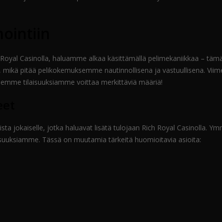
ointiin
Royal Casinolla, haluamme alkaa käsittämällä pelimekaniikkaa – tä
, mikä pitää pelikokemuksemme nautinnollisena ja vastuullisena. Vi
emme tilaisuuksiamme voittaa merkittäviä määriä!
eet
a jokaiselle, jotka haluavat lisätä tulojaan Rich Royal Casinolla. Ym
isuuksiamme. Tässä on muutamia tärkeitä huomioitavia asioita: