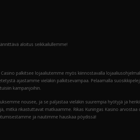
nnittävä aloitus seikkailullemme!
 Casino palkitsee lojaaliutemme myös kiinnostavalla lojaaliusohjelm
etystä ajastamme vieläkin palkitsevampaa. Pelaamalla suosikkipele
atuisiin kampanjoihin.
emme nousee, ja se paljastaa vieläkin suurempia hyötyjä ja henkilö
ötyjä, mitkä rikastuttavat matkaamme. Rikas Kuningas Kasino arvostaa
tautumisestamme ja nautimme hauskaa pöydissä!