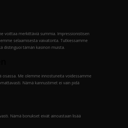
e voittaa merkittäviä summia. Impressionistisen
lintojemme selaamisesta vaivatonta. Tutkiessamme
kä distinguoi tämän kasinon muista.
en
ssä osassa. Me olemme innostuneita voidessamme
uomattavasti. Nämä kannustimet ei vain pidä
asti. Nämä bonukset eivät ainoastaan lisää