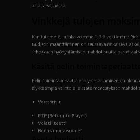
aina tarvittaessa.
Vinkkejä tulojen maksim
Kun tutkimme, kuinka voimme lisätä voittomme Rich 
Budjetin määrittäminen on seuraava ratkaiseva askel
tehokkaan hyödyntämisen mahdollisuutta parantaaks
Käsitä pelin toimintaperiaatt
Pelin toimintaperiaatteiden ymmärtäminen on olennaist
älykkäämpiä valintoja ja lisätä menestyksen mahdoll
Voittorivit
RTP (Return to Player)
Volatiliteetti
Bonusominaisuudet
Aseta budjetti