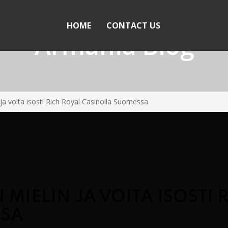
HOME
CONTACT US
Armania Blog
ja voita isosti Rich Royal Casinolla Suomessa
MIELIN JA VOITA ISOSTI 
SSA