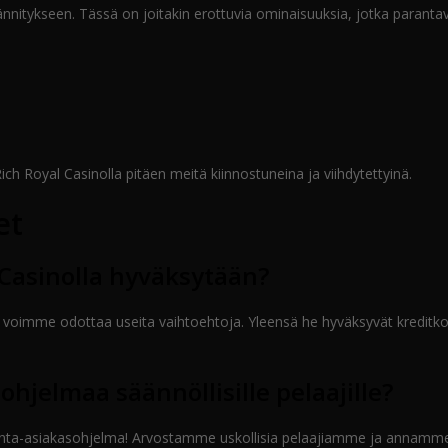
jännitykseen. Tässä on joitakin erottuvia ominaisuuksia, jotka para
Royal Casinolla pitäen meitä kiinnostuneina ja viihdytettyinä.
et
Casinolla hyväksytään?
oimme odottaa useita vaihtoehtoja. Yleensä he hyväksyvät kreditkort
jelmaa säännöllisille pelaajille?
kanta-asiakasohjelma! Arvostamme uskollisia pelaajiamme ja annamme m