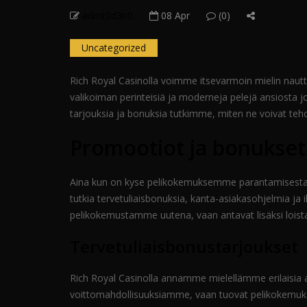
admt0d3n0
08 Apr
(0)
Uncategorized
Rich Royal Casinolla voimme itsevarmoin mielin naut
valikoiman perinteisiä ja moderneja pelejä ansiosta jo
tarjouksia ja bonuksia tutkimme, miten ne voivat te
Promootiot ja bonukse
Aina kun on kyse pelikokemuksemme parantamisesta 
tutkia tervetuliaisbonuksia, kanta-asiakasohjelmia j
pelikokemustamme uutena, vaan antavat lisäksi loistav
Tervetuliaisbonustarjoukset
Rich Royal Casinolla annamme mielellämme erilaisia
voittomahdollisuuksiamme, vaan tuovat pelikokemukse