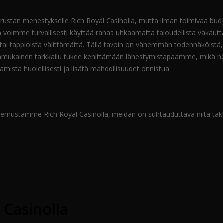
ustan menestykselle Rich Royal Casinolla, mutta ilman toimivaa budje
on voimme turvallisesti käyttää rahaa uhkaamatta taloudellista vaka
sta tai tappioista välittämättä. Tällä tavoin on vähemmän todennäköi
ukainen tarkkailu tukee kehittämään lähestymistapaamme, mikä help
ista huolellisesti ja lisätä mahdollisuudet onnistua.
kemustamme Rich Royal Casinolla, meidän on suhtauduttava niitä takti
 Casinolla