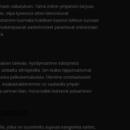
tömästi vaikutuksen. Tämä online-ympäristö tarjoaa
me, olipa kyseessä sitten kiinnostavat
emustamme tuomalla todellisen kasinon kiihkon suoraan
kaansatempaavat äänitehosteet parantavat entisestään
sä.
immäisen tärkeää. Hyödynnämme edistyneitä
uteliailta silmäyksiltä. Sen lisäksi riippumattomat
ukaisesta pelikokemuksesta. Olemme omistautuneet
. Asiakastukitiimimme on saatavilla ympäri
varman tilan, missä kaikki iloitsevat pelaamisen
ointiin
a, jotka on suunniteltu sujuvaa navigointia varten,