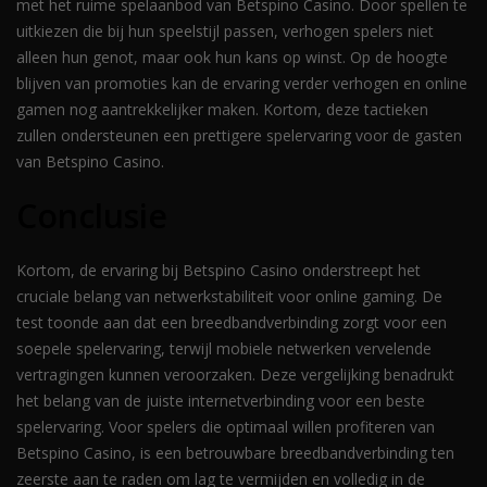
met het ruime spelaanbod van Betspino Casino. Door spellen te
uitkiezen die bij hun speelstijl passen, verhogen spelers niet
alleen hun genot, maar ook hun kans op winst. Op de hoogte
blijven van promoties kan de ervaring verder verhogen en online
gamen nog aantrekkelijker maken. Kortom, deze tactieken
zullen ondersteunen een prettigere spelervaring voor de gasten
van Betspino Casino.
Conclusie
Kortom, de ervaring bij Betspino Casino onderstreept het
cruciale belang van netwerkstabiliteit voor online gaming. De
test toonde aan dat een breedbandverbinding zorgt voor een
soepele spelervaring, terwijl mobiele netwerken vervelende
vertragingen kunnen veroorzaken. Deze vergelijking benadrukt
het belang van de juiste internetverbinding voor een beste
spelervaring. Voor spelers die optimaal willen profiteren van
Betspino Casino, is een betrouwbare breedbandverbinding ten
zeerste aan te raden om lag te vermijden en volledig in de