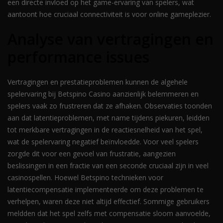
een directe invloed op het game-ervaring van spelers, wat
aantoont hoe cruciaal connectiviteit is voor online gameplezier.
Analyse van vertragingen en
performance issues
Vertragingen en prestatieproblemen kunnen de algehele
spelervaring bij Betspino Casino aanzienlijk belemmeren en
spelers vaak zo frustreren dat ze afhaken. Observaties toonden
aan dat latentieproblemen, met name tijdens piekuren, leidden
tot merkbare vertragingen in de reactiesnelheid van het spel,
wat de spelervaring negatief beïnvloedde. Voor veel spelers
zorgde dit voor een gevoel van frustratie, aangezien
beslissingen in een fractie van een seconde cruciaal zijn in veel
casinospellen. Hoewel Betspino technieken voor
latentiecompensatie implementeerde om deze problemen te
verhelpen, waren deze niet altijd effectief. Sommige gebruikers
meldden dat het spel zelfs met compensatie sloom aanvoelde,