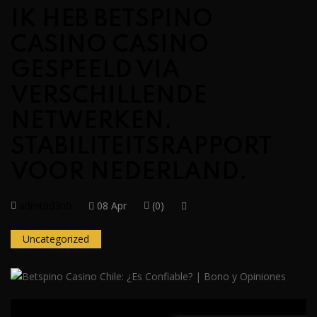
IK HEB BETSPINO
CASINO CASINO
GESPEELD VIA
VERSCHILLENDE
NETWERKEN.
STABILITEITSRAPPORT
VOOR NEDERLAND.
admt0d3n0
08 Apr
(0)
Uncategorized