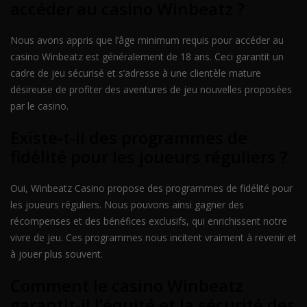
accéder au casino Winbeatz ?
Nous avons appris que l’âge minimum requis pour accéder au
casino Winbeatz est généralement de 18 ans. Ceci garantit un
cadre de jeu sécurisé et s’adresse à une clientèle mature
désireuse de profiter des aventures de jeu nouvelles proposées
par le casino.
Existe-t-il des programmes de
fidélité pour les joueurs réguliers ?
Oui, Winbeatz Casino propose des programmes de fidélité pour
les joueurs réguliers. Nous pouvons ainsi gagner des
récompenses et des bénéfices exclusifs, qui enrichissent notre
vivre de jeu. Ces programmes nous incitent vraiment à revenir et
à jouer plus souvent.
Comment le casino Winbeatz
garantit-il l’équité et la sécurité des