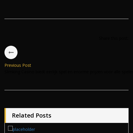
Share this post:
Previous Post
Slimking Casino biedt eerlijk spel en enorme prijzen voor alle spele
Related Posts