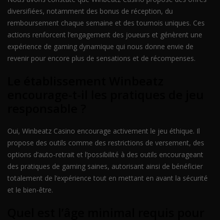
diversifiées, notamment des bonus de réception, du
remboursement chaque semaine et des tournois uniques. Ces
actions renforcent l’engagement des joueurs et génèrent une
expérience de gaming dynamique qui nous donne envie de
revenir pour encore plus de sensations et de récompenses.
Le établissement Winbeatz
encourage-t-il les pratiques de jeu
responsable ?
Oui, Winbeatz Casino encourage activement le jeu éthique. Il
propose des outils comme des restrictions de versement, des
options d’auto-retrait et l’possibilité à des outils encourageant
des pratiques de gaming saines, autorisant ainsi de bénéficier
totalement de l’expérience tout en mettant en avant la sécurité
et le bien-être.
Quel est l’âge minimal requis pour