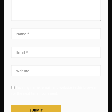
Save my name, email, and website in this browser
for the next time I comment.