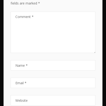
fields are marked
*