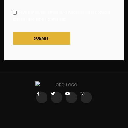
Save my name, email, and website in this browser
for the next time I comment.