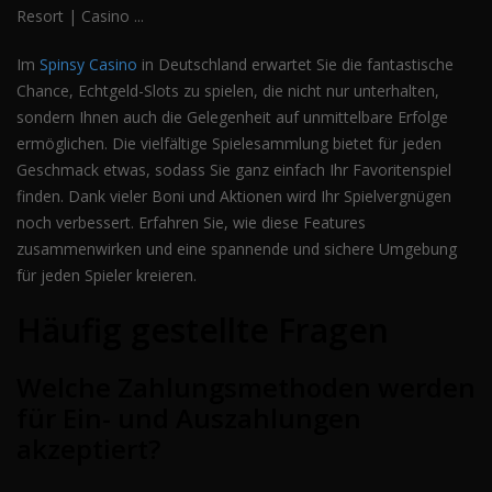
Im
Spinsy Casino
in Deutschland erwartet Sie die fantastische
Chance, Echtgeld-Slots zu spielen, die nicht nur unterhalten,
sondern Ihnen auch die Gelegenheit auf unmittelbare Erfolge
ermöglichen. Die vielfältige Spielesammlung bietet für jeden
Geschmack etwas, sodass Sie ganz einfach Ihr Favoritenspiel
finden. Dank vieler Boni und Aktionen wird Ihr Spielvergnügen
noch verbessert. Erfahren Sie, wie diese Features
zusammenwirken und eine spannende und sichere Umgebung
für jeden Spieler kreieren.
Häufig gestellte Fragen
Welche Zahlungsmethoden werden
für Ein- und Auszahlungen
akzeptiert?