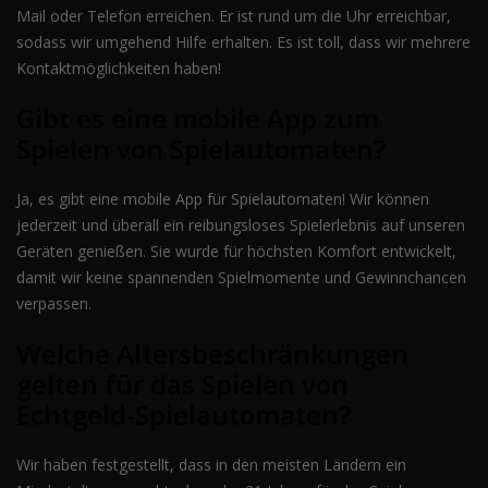
Mail oder Telefon erreichen. Er ist rund um die Uhr erreichbar,
sodass wir umgehend Hilfe erhalten. Es ist toll, dass wir mehrere
Kontaktmöglichkeiten haben!
Gibt es eine mobile App zum
Spielen von Spielautomaten?
Ja, es gibt eine mobile App für Spielautomaten! Wir können
jederzeit und überall ein reibungsloses Spielerlebnis auf unseren
Geräten genießen. Sie wurde für höchsten Komfort entwickelt,
damit wir keine spannenden Spielmomente und Gewinnchancen
verpassen.
Welche Altersbeschränkungen
gelten für das Spielen von
Echtgeld-Spielautomaten?
Wir haben festgestellt, dass in den meisten Ländern ein