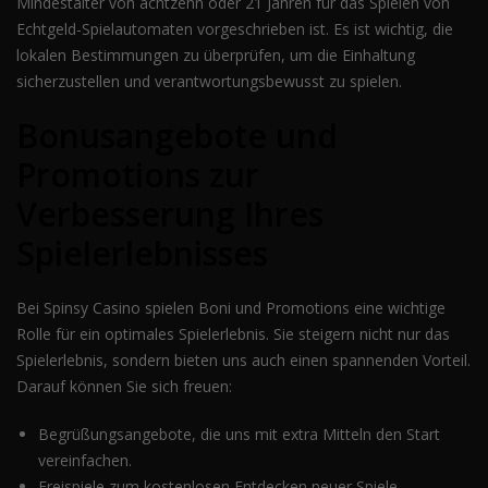
Mindestalter von achtzehn oder 21 Jahren für das Spielen von
Echtgeld-Spielautomaten vorgeschrieben ist. Es ist wichtig, die
lokalen Bestimmungen zu überprüfen, um die Einhaltung
sicherzustellen und verantwortungsbewusst zu spielen.
Bonusangebote und
Promotions zur
Verbesserung Ihres
Spielerlebnisses
Bei Spinsy Casino spielen Boni und Promotions eine wichtige
Rolle für ein optimales Spielerlebnis. Sie steigern nicht nur das
Spielerlebnis, sondern bieten uns auch einen spannenden Vorteil.
Darauf können Sie sich freuen:
Begrüßungsangebote, die uns mit extra Mitteln den Start
vereinfachen.
Freispiele zum kostenlosen Entdecken neuer Spiele.