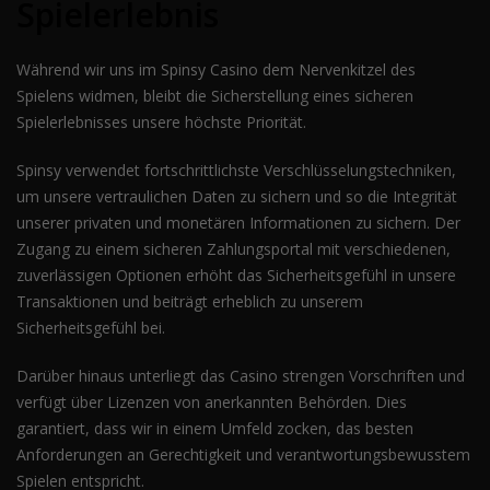
Spielerlebnis
Während wir uns im Spinsy Casino dem Nervenkitzel des
Spielens widmen, bleibt die Sicherstellung eines sicheren
Spielerlebnisses unsere höchste Priorität.
Spinsy verwendet fortschrittlichste Verschlüsselungstechniken,
um unsere vertraulichen Daten zu sichern und so die Integrität
unserer privaten und monetären Informationen zu sichern. Der
Zugang zu einem sicheren Zahlungsportal mit verschiedenen,
zuverlässigen Optionen erhöht das Sicherheitsgefühl in unsere
Transaktionen und beiträgt erheblich zu unserem
Sicherheitsgefühl bei.
Darüber hinaus unterliegt das Casino strengen Vorschriften und
verfügt über Lizenzen von anerkannten Behörden. Dies
garantiert, dass wir in einem Umfeld zocken, das besten
Anforderungen an Gerechtigkeit und verantwortungsbewusstem
Spielen entspricht.