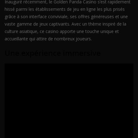
Inauguré récemment, le Golden Panda Casino s’est rapidement
hissé parmi les établissements de jeu en ligne les plus prisés
grâce à son interface conviviale, ses offres généreuses et une
vaste gamme de jeux captivants. Avec un thème inspiré de la
culture asiatique, ce casino apporte une touche unique et
accueillante qui attire de nombreux joueurs.
Une expérience immersive