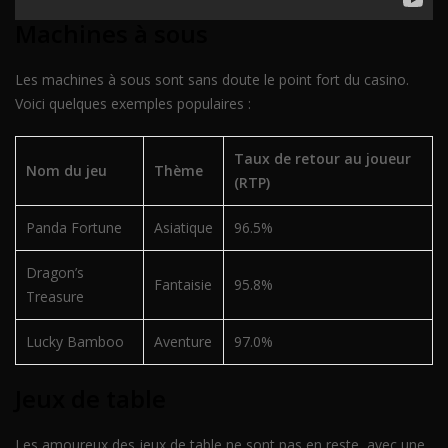
Machines à sous
Les machines à sous sont sans doute le point fort du casino.
Voici quelques exemples populaires :
Taux de retour au joueur
Nom du jeu
Thème
(RTP)
Panda Fortune
Asiatique
96.5%
Dragon’s
Fantaisie
95.8%
Treasure
Lucky Bamboo
Aventure
97.0%
Jeux de table
Les amoureux des jeux de table ne sont pas en reste, avec une