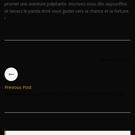
promet une aventure palpitante. Inscrivez-vous dès aujourd’hui
et laissez le panda doré vous guider vers la chance et la fortune
!
Share this post:
Previous Post
Wyciaganie zapewni ci kodow promocyjnych na Verde Kasyno