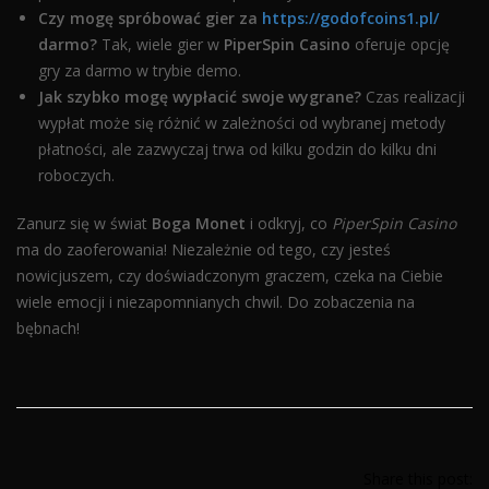
Czy mogę spróbować gier za
https://godofcoins1.pl/
darmo?
Tak, wiele gier w
PiperSpin Casino
oferuje opcję
gry za darmo w trybie demo.
Jak szybko mogę wypłacić swoje wygrane?
Czas realizacji
wypłat może się różnić w zależności od wybranej metody
płatności, ale zazwyczaj trwa od kilku godzin do kilku dni
roboczych.
Zanurz się w świat
Boga Monet
i odkryj, co
PiperSpin Casino
ma do zaoferowania! Niezależnie od tego, czy jesteś
nowicjuszem, czy doświadczonym graczem, czeka na Ciebie
wiele emocji i niezapomnianych chwil. Do zobaczenia na
bębnach!
Share this post: