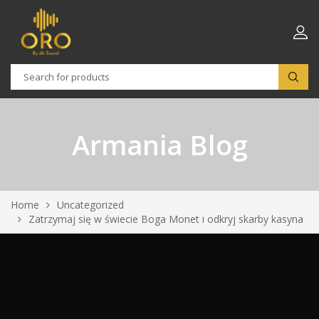
Armania Blog
Home
Uncategorized
Zatrzymaj się w świecie Boga Monet i odkryj skarby kasyna