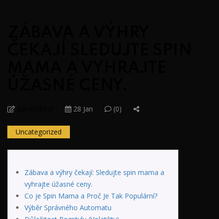
ZÁBAVA A VÝHRY
ČEKAJÍ SLEDUJTE SPIN
MAMA A VYHRAJTE
ÚŽASNÉ CENY.
admt0d3n0
28 Jan
(0)
Uncategorized
Zábava a výhry čekají: Sledujte spin mama a
vyhrajte úžasné ceny.
Co je Spin Mama a Proč Je Tak Populární?
Výběr Správného Automatu