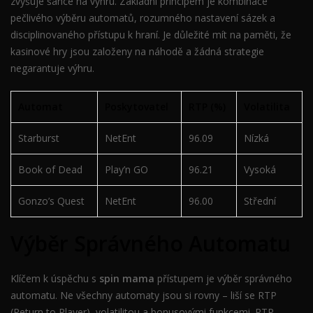
zvyšuje šance na výhru. Základní principem je kombinace
pečlivého výběru automatů, rozumného nastavení sázek a
disciplinovaného přístupu k hraní. Je důležité mít na paměti, že
kasinové hry jsou založeny na náhodě a žádná strategie
negarantuje výhru.
Automat
Poskytovatel
RTP (%)
Volatilita
Starburst
NetEnt
96.09
Nízká
Book of Dead
Play’n GO
96.21
Vysoká
Gonzo’s Quest
NetEnt
96.00
Střední
Výběr Správného Automatu
Klíčem k úspěchu s
spin mama
přístupem je výběr správného
automatu. Ne všechny automaty jsou si rovny – liší se RTP
(Return to Player), volatilitou a bonusovými funkcemi. RTP