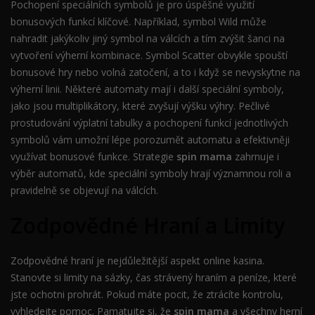
Pochopení speciálních symbolů je pro úspěšné využití
bonusových funkcí klíčové. Například, symbol Wild může
nahradit jakýkoliv jiný symbol na válcích a tím zvýšit šanci na
vytvoření výherní kombinace. Symbol Scatter obvykle spouští
bonusové hry nebo volná zatočení, a to i když se nevyskytne na
výherní linii. Některé automaty mají i další speciální symboly,
jako jsou multiplikátory, které zvyšují výšku výhry. Pečlivé
prostudování výplatní tabulky a pochopení funkcí jednotlivých
symbolů vám umožní lépe porozumět automatu a efektivněji
využívat bonusové funkce. Strategie
spin mama
zahrnuje i
výběr automatů, kde speciální symboly hrají významnou roli a
pravidelně se objevují na válcích.
Zodpovědné Hraní a Limity
Zodpovědné hraní je nejdůležitější aspekt online kasina.
Stanovte si limity na sázky, čas strávený hraním a peníze, které
jste ochotni prohrát. Pokud máte pocit, že ztrácíte kontrolu,
vyhledejte pomoc. Pamatujte si, že
spin mama
a všechny herní