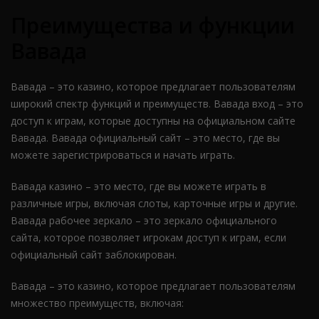
Преимущества и функции
Вавада
Вавада – это казино, которое предлагает пользователям
широкий спектр функций и преимуществ. Вавада вход – это
доступ к играм, которые доступны на официальном сайте
Вавада. Вавада официальный сайт – это место, где вы
можете зарегистрироваться и начать играть.
Вавада казино – это место, где вы можете играть в
различные игры, включая слоты, карточные игры и другие.
Вавада рабочее зеркало – это зеркало официального
сайта, которое позволяет игрокам доступ к играм, если
официальный сайт заблокирован.
Вавада – это казино, которое предлагает пользователям
множество преимуществ, включая: