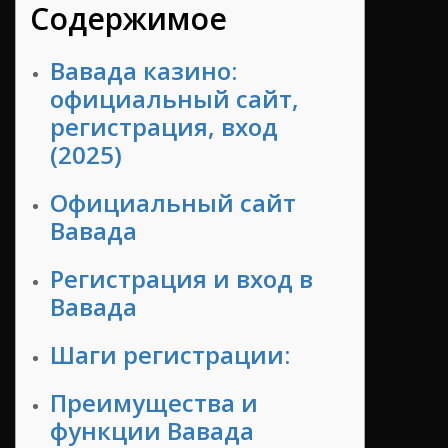
Содержимое
Вавада казино:
официальный сайт,
регистрация, вход
(2025)
Официальный сайт
Вавада
Регистрация и вход в
Вавада
Шаги регистрации:
Преимущества и
функции Вавада