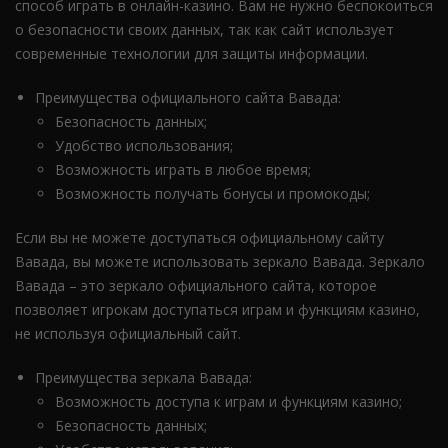
способ играть в онлайн-казино. Вам не нужно беспокоиться
о безопасности своих данных, так как сайт использует
современные технологии для защиты информации.
Преимущества официального сайта Вавада:
Безопасность данных;
Удобство использования;
Возможность играть в любое время;
Возможность получать бонусы и промокоды;
Если вы не можете доступаться официальному сайту
Вавада, вы можете использовать зеркало Вавада. Зеркало
Вавада – это зеркало официального сайта, которое
позволяет игрокам доступаться играм и функциям казино,
не используя официальный сайт.
Преимущества зеркала Вавада:
Возможность доступа к играм и функциям казино;
Безопасность данных;