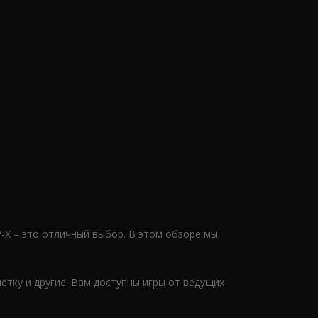
-X – это отличный выбор. В этом обзоре мы
летку и другие. Вам доступны игры от ведущих