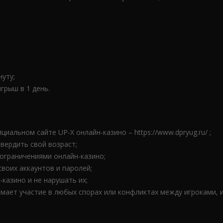
нуту;
грыш в 1 день.
иальном сайте UP-X онлайн-казино – https://www.dpryug.ru/ ;
вердить свой возраст;
 ограничениями онлайн-казино;
воих аккаунтов и паролей;
казино и не нарушать их;
мает участие в любых спорах или конфликтах между игроками, 