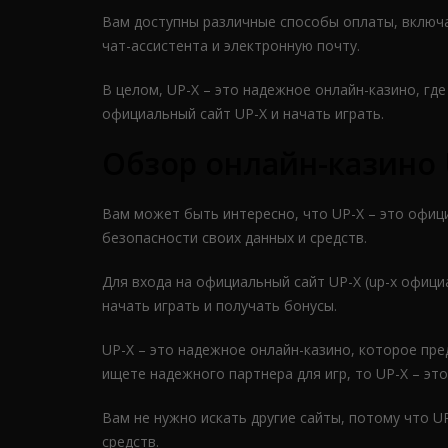
Вам доступны различные способы оплаты, включа
чат-ассистента и электронную почту.
В целом, UP-X – это надежное онлайн-казино, гд
официальный сайт UP-X и начать играть.
Обзор онлайн-казино 
Вам может быть интересно, что UP-X – это офици
безопасности своих данных и средств.
Для входа на официальный сайт UP-X (up-x офици
начать играть и получать бонусы.
UP-X – это надежное онлайн-казино, которое пре
ищете надежного партнера для игр, то UP-X – эт
Вам не нужно искать другие сайты, потому что U
средств.