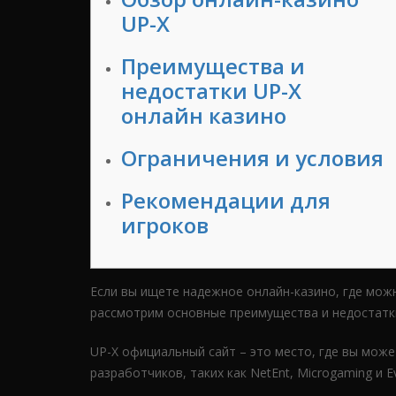
UP-X
Преимущества и
недостатки UP-X
онлайн казино
Ограничения и условия
Рекомендации для
игроков
Если вы ищете надежное онлайн-казино, где мож
рассмотрим основные преимущества и недостатки
UP-X официальный сайт – это место, где вы может
разработчиков, таких как NetEnt, Microgaming и E