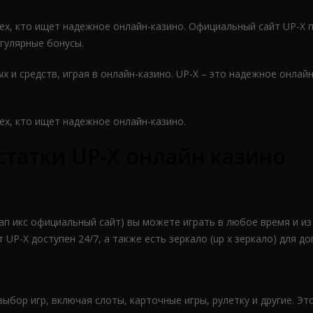
тех, кто ищет надежное онлайн-казино. Официальный сайт UP-X 
егулярные бонусы.
х и средств, играя в онлайн-казино. UP-X – это надежное онлай
ех, кто ищет надежное онлайн-казино.
татки UP-X онлайн казино
ап икс официальный сайт) вы можете играть в любое время и и
UP-X доступен 24/7, а также есть зеркало (up x зеркало) для д
ыбор игр, включая слоты, карточные игры, рулетку и другие. Э