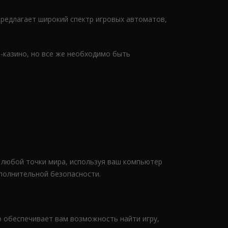
предлагает широкий спектр игровых автоматов,
н-казино, но все же необходимо быть
з любой точки мира, используя ваш компьютер
ополнительной безопасности.
то обеспечивает вам возможность найти игру,