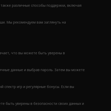
ы также различные способы поддержки, включая
ыши. Мы рекомендуем вам заглянуть на
ачает, что вы можете быть уверены в
личные данные и выбрав пароль. Затем вы можете
 спектр игр и регулярные бонусы. Если вы
ете быть уверены в безопасности своих данных и