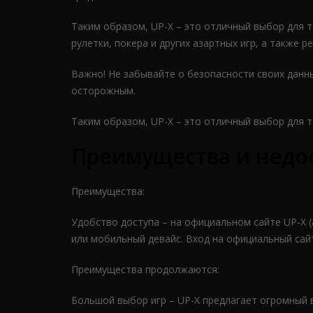
Таким образом, UP-X – это отличный выбор для 
рулетки, покера и других азартных игр, а также р
Важно! Не забывайте о безопасности своих данны
осторожным.
Таким образом, UP-X – это отличный выбор для т
Преимущества и недос
Преимущества:
Удобство доступа – на официальном сайте UP-X (
или мобильный девайс. Вход на официальный сайт 
Преимущества продолжаются:
Большой выбор игр – UP-X предлагает огромный в