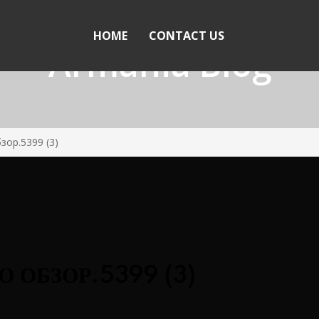
HOME
CONTACT US
Armania Blog
зор.5399 (3)
 ОБЗОР.5399 (3)