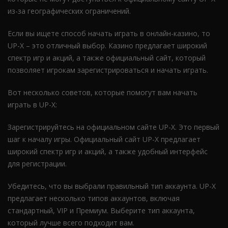
из-за географических ограничений.
Если вы ищете способ начать играть в онлайн-казино, то
UP-X – это отличный выбор. Казино предлагает широкий
спектр игр и акций, а также официальный сайт, который
позволяет игрокам зарегистрироваться и начать играть.
Вот несколько советов, которые помогут вам начать
играть в UP-X:
Зарегистрируйтесь на официальном сайте UP-X. Это первый
шаг к началу игры. Официальный сайт UP-X предлагает
широкий спектр игр и акций, а также удобный интерфейс
для регистрации.
Убедитесь, что вы выбрали правильный тип аккаунта. UP-X
предлагает несколько типов аккаунтов, включая
стандартный, VIP и Премиум. Выберите тип аккаунта,
который лучше всего подходит вам.