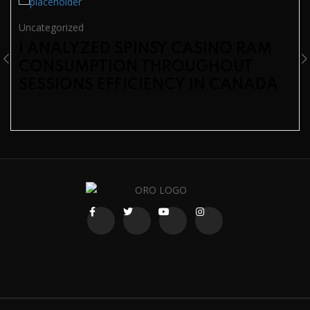
Uncategorized
I ANALYZED SPINSY CASINO RAM
CONSUMPTION THROUGHOUT
SESSIONS EFFICIENCY IN CANADA