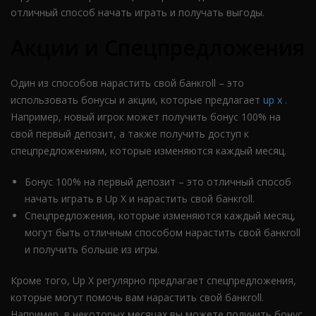
отличный способ начать играть и получать выгоды.
Акции и Спецпредложения
Один из способов нарастить свой банкroll – это
использовать бонусы и акции, которые предлагает
up x
.
Например, новый игрок может получить бонус 100% на
свой первый депозит, а также получить доступ к
спецпредложениям, которые изменяются каждый месяц.
Бонус 100% на первый депозит – это отличный способ
начать играть в Up X и нарастить свой банкroll.
Спецпредложения, которые изменяются каждый месяц,
могут быть отличным способом нарастить свой банкroll
и получить больше из игры.
Кроме того, Up X регулярно предлагает спецпредложения,
которые могут помочь вам нарастить свой банкroll.
Например, в некоторых месяцах вы можете получить бонус