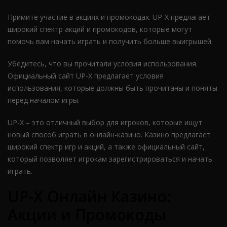
Примите участие в акциях и промокодах. UP-X предлагает
широкий спектр акций и промокодов, которые могут
помочь вам начать играть и получить больше выигрышей.
Убедитесь, что вы прочитали условия использования.
Официальный сайт UP-X предлагает условия
использования, которые должны быть прочитаны и поняты
перед началом игры.
UP-X – это отличный выбор для игроков, которые ищут
новый способ играть в онлайн-казино. Казино предлагает
широкий спектр игр и акций, а также официальный сайт,
который позволяет игрокам зарегистрироваться и начать
играть.
UP-X Онлайн Казино:
Акции и Промокоды