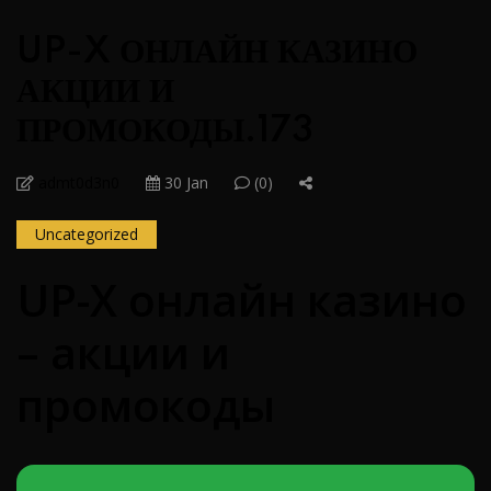
UP-X ОНЛАЙН КАЗИНО
АКЦИИ И
ПРОМОКОДЫ.173
admt0d3n0
30 Jan
(0)
Uncategorized
UP-X онлайн казино
– акции и
промокоды