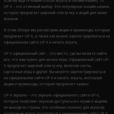
Если вы ищете новый способ играть в онлайн-казино, то
UP-X – это отличный выбор. Это популярное онлайн-казино,
которое предлагает широкий спектр игр и акций для своих
игроков.
В этом обзоре мы рассмотрим акции и промокоды, которые
предлагает UP-X, а также как можно зарегистрироваться на
официальном сайте UP-X и начать играть.
UP-X официальный сайт – это место, где вы можете найти
все, что вам нужно для начала игры. Официальный сайт UP-
X предлагает широкий спектр игр, включая слоты,
карточные игры и другие. Вы можете зарегистрироваться
на официальном сайте UP-X и начать играть, используя
акции и промокоды, которые предлагает казино.
UP-X зеркало – это зеркало официального сайта UP-X,
которое позволяет игрокам доступаться к играм и акциям,
не выходя из страны. Это особенно полезно для игроков,
которые не могут доступаться к официальному сайту UP-X