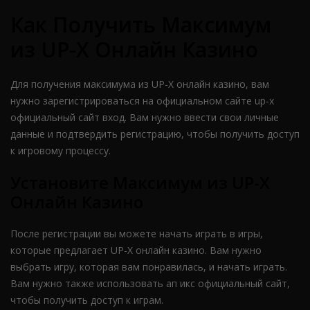
Как Получить Максимум
из UP-X Онлайн Казино
Для получения максимума из UP-X онлайн казино, вам
нужно зарегистрироваться на официальном сайте up-x
официальный сайт вход. Вам нужно ввести свои личные
данные и подтвердить регистрацию, чтобы получить доступ
к игровому процессу.
Установите Максимум из UP-X
Онлайн Казино
После регистрации вы можете начать играть в игры,
которые предлагает UP-X онлайн казино. Вам нужно
выбрать игру, которая вам понравилась, и начать играть.
Вам нужно также использовать ап икс официальный сайт,
чтобы получить доступ к играм.