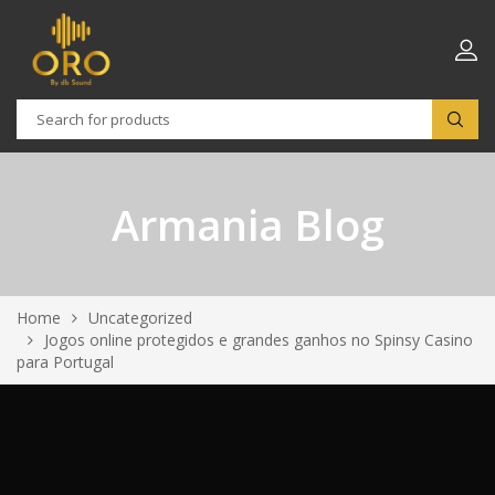
Armania Blog
Home
Uncategorized
Jogos online protegidos e grandes ganhos no Spinsy Casino
para Portugal