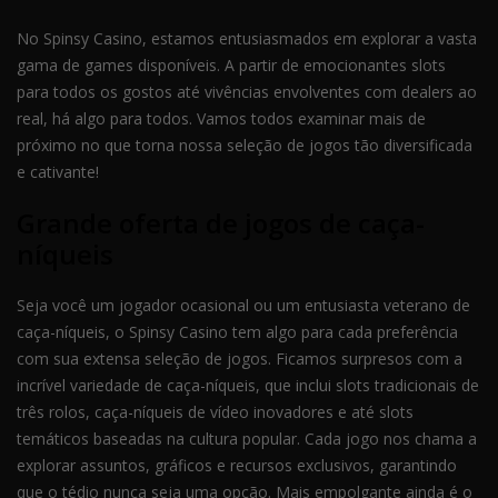
No Spinsy Casino, estamos entusiasmados em explorar a vasta
gama de games disponíveis. A partir de emocionantes slots
para todos os gostos até vivências envolventes com dealers ao
real, há algo para todos. Vamos todos examinar mais de
próximo no que torna nossa seleção de jogos tão diversificada
e cativante!
Grande oferta de jogos de caça-
níqueis
Seja você um jogador ocasional ou um entusiasta veterano de
caça-níqueis, o Spinsy Casino tem algo para cada preferência
com sua extensa seleção de jogos. Ficamos surpresos com a
incrível variedade de caça-níqueis, que inclui slots tradicionais de
três rolos, caça-níqueis de vídeo inovadores e até slots
temáticos baseadas na cultura popular. Cada jogo nos chama a
explorar assuntos, gráficos e recursos exclusivos, garantindo
que o tédio nunca seja uma opção. Mais empolgante ainda é o