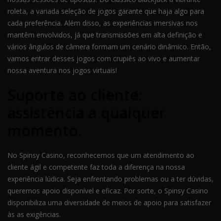
roleta, a variada seleção de jogos garante que haja algo para
cada preferência. Além disso, as experiências imersivas nos
mantêm envolvidos, já que transmissões em alta definição e
vários ângulos de câmera formam um cenário dinâmico. Então,
vamos entrar desses jogos com crupiês ao vivo e aumentar
nossa aventura nos jogos virtuais!
Suporte ao cliente:
assistência a qualquer
momento.
No Spinsy Casino, reconhecemos que um atendimento ao
cliente ágil e competente faz toda a diferença na nossa
experiência lúdica. Seja enfrentando problemas ou a ter dúvidas,
queremos apoio disponível e eficaz. Por sorte, o Spinsy Casino
disponibiliza uma diversidade de meios de apoio para satisfazer
às as exigências.