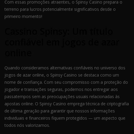
Com essas promoções atraentes, o Spinsy Casino prepara o
terreno para lucros potencialmente significativos desde o
primeiro momento!
Cassino Spinsy: Um título
confiável em jogos de azar
online
Quando consideramos alternativas confiáveis no universo dos
jogos de azar online, o Spinsy Casino se destaca como um
nome de confiança. Com seu compromisso com a proteção do
jogador e transações seguras, podemos nos entregar aos
passatempos sem as preocupações usuais relacionadas às
apostas online. O Spinsy Casino emprega técnica de criptografia
de última geração para garantir que nossos informações
individuais e financeiros fiquem protegidos — um aspecto que
todos nós valorizamos.