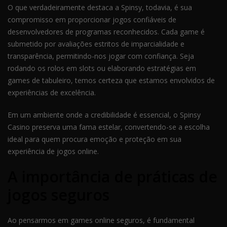
O que verdadeiramente destaca a Spinsy, todavia, é sua
compromisso em proporcionar jogos confiáveis de
desenvolvedores de programas reconhecidos. Cada game é
submetido por avaliações estritos de imparcialidade e
transparência, permitindo-nos jogar com confiança. Seja
rodando os rolos em slots ou elaborando estratégias em
games de tabuleiro, temos certeza que estamos envolvidos de
experiências de excelência.
Em um ambiente onde a credibilidade é essencial, o Spinsy
Casino preserva uma fama estelar, convertendo-se a escolha
ideal para quem procura emoção e proteção em sua
experiência de jogos online.
A importância de práticas de
jogos seguros
Ao pensarmos em games online seguros, é fundamental