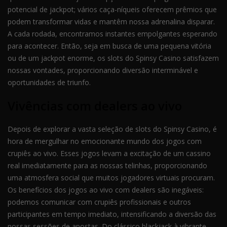
potencial de jackpot; vários caça-níqueis oferecem prêmios que
podem transformar vidas e mantêm nossa adrenalina disparar.
A cada rodada, encontramos instantes empolgantes esperando
para acontecer. Então, seja em busca de uma pequena vitória
ou de um jackpot enorme, os slots do Spinsy Casino satisfazem
nossas vontades, proporcionando diversão interminável e
oportunidades de triunfo.
Vivências com dealers ao vivo
Depois de explorar a vasta seleção de slots do Spinsy Casino, é
hora de mergulhar no emocionante mundo dos jogos com
crupiês ao vivo. Esses jogos levam a excitação de um cassino
real imediatamente para as nossas telinhas, proporcionando
uma atmosfera social que muitos jogadores virtuais procuram.
Os benefícios dos jogos ao vivo com dealers são inegáveis:
podemos comunicar com crupiês profissionais e outros
participantes em tempo imediato, intensificando a diversão das
nossas sessões de apostas. Do clássico blackjack à vibrante