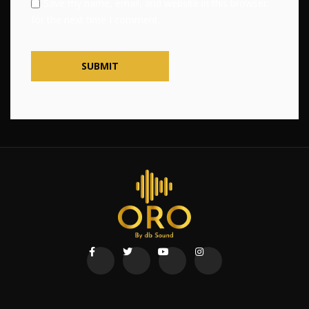
Save my name, email, and website in this browser
for the next time I comment.