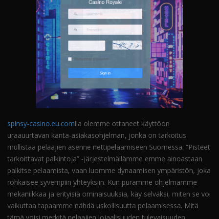
spinsy-casino.eu.com
lla olemme ottaneet käyttöön
uraauurtavan kanta-asiakasohjelman, jonka on tarkoitus
mullistaa pelaajien asenne nettipelaamiseen Suomessa. “Pisteet
tarkoittavat palkintoja” -järjestelmällämme emme ainoastaan
palkitse pelaamista, vaan luomme dynaamisen ympäristön, joka
rohkaisee syvempiin yhteyksiin. Kun puramme ohjelmamme
mekaniikkaa ja erityisiä ominaisuuksia, käy selväksi, miten se voi
vaikuttaa tapaamme nähdä uskollisuutta pelaamisessa. Mitä
tämä voisi merkitä pelaajien lojaalisuuden tulevaisuuden