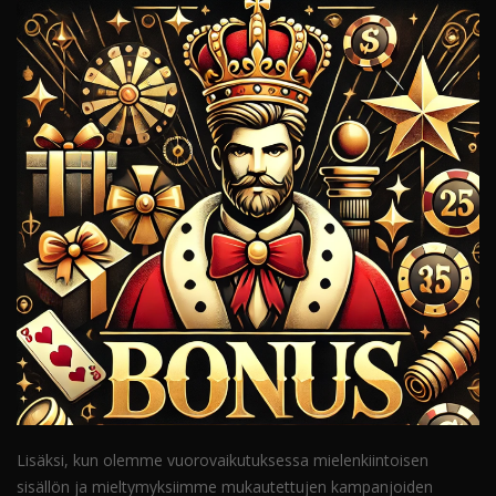
Lisäksi, kun olemme vuorovaikutuksessa mielenkiintoisen
sisällön ja mieltymyksiimme mukautettujen kampanjoiden