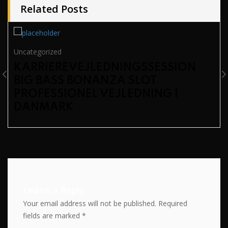
Related Posts
Uncategorized
KARRIEREVEJLEDNINGSSESSION
BIG BASS BONANZA SLOT
PROFESSIONEL VEJLEDNING I
DANMARK
Leave a Reply
Your email address will not be published.
Required
fields are marked
*