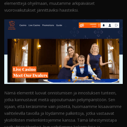
elementtejä ohjelmaan, muutamme arkipäiväiset
vuorovaikutukset jännittäviksi haasteiksi.
Nämä elementit luovat onnistumisen ja innostuksen tunteen,
jotka kannustavat meitä uppoutumaan peliympäristöön. Sen
sijaan, että keräisimme vain pisteitä, huomaamme kisaavamme
vaihtelevilla tavoilla ja löydämme palkintoja, jotka vastaavat
yksilöllisten mielenkiintojemme kanssa. Tämä lähestymistapa
vaalii yhteisöhenkeä, kun vaihdamme kokemuksia ja