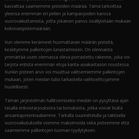
kasvattaa saamiemme pisteiden määrää. Tämä tarkoittaa
yleensä enemmän eri pelien ja kampanjoiden kanssa
vuorovaikuttamista, jotta jokainen panos sisällytetään mukaan
kokonaispistemäärään.
Kun olemme keränneet huomattavan määrän pisteitä,
keskitymme palkintojen lunastamiseen. On olennaista
ymmärtää usein olemassa oleva porrastettu rakenne, joka voi
tarjota entistä enemmän etuja kanta-asiakastason noustessa.
Kunkin pisteen arvo voi muuttua valitsemiemme palkintojen
mukaan, joten meidän tulisi tarkastella vaihtoehtojamme
huolellisesti.
Tämän järjestelmän hallitsemiseksi meidän on pysyttävä ajan
tasalla erikoistarjouksista tai bonuksista, jotka voivat lisätä
ansaintapotentiaaliamme. Tarkalla suunnittelulla ja taktisella
vuorovaikutuksella voimme maksimoida sekä pisteemme että
saamiemme palkintojen tuoman tyydytyksen.