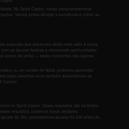
 jogos.
lidade. No Spinit Casino, nosso comprometimento
ações. Vamos juntos almejar a excelência e colher as
as especiais que adicionam ainda mais valor à nossa
 com as épocas festivas e oferecendo oportunidades
bônus únicos de verão — esses momentos não apenas
emático ou um sorteio de Natal, podemos aproveitar
 nossos jogos favoritos como também aumentamos os
t Casino!
nte no Spinit Casino. Esses requisitos são os limites
esses requisitos, podemos tomar decisões
aposta de 30x, precisaremos apostar €3.000 antes de