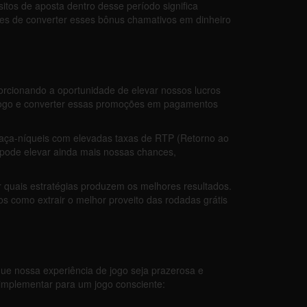
itos de aposta dentro desse período significa
s de converter esses bônus chamativos em dinheiro
orcionando a oportunidade de elevar nossos lucros
so jogo e converter essas promoções em pagamentos
aça-níqueis com elevadas taxas de RTP (Retorno ao
s pode elevar ainda mais nossas chances,
r quais estratégias produzem os melhores resultados.
como extrair o melhor proveito das rodadas grátis
que nossa experiência de jogo seja prazerosa e
 implementar para um jogo consciente: