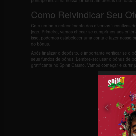
pontapé inicial na nossa jornada até ofertas de rea
Como Reivindicar Seu Of
Com um bom entendimento dos diversos incentivos do
jogo. Primeiro, vamos checar se cumprimos aos critér
isso, podemos estabelecer uma conta e fazer nosso pr
do bônus.
Após finalizar o depósito, é importante verificar se o
seus fundos de bônus. Lembre-se: usar o bônus de boa
gratificante no Spinit Casino. Vamos começar e curtir 