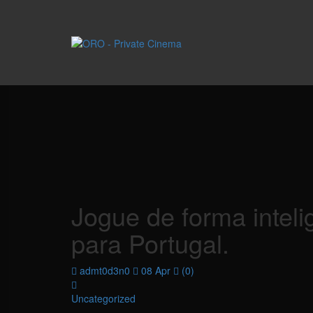
Armania Blog
Home
Uncategorized
Jogue de forma intelige
Jogue de forma inteli
para Portugal.
admt0d3n0
08 Apr
(0)
Uncategorized