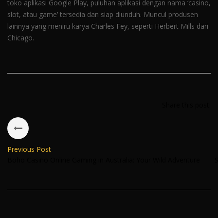
toko aplikasi Google Play, puluhan aplikasi dengan nama ‘casino,
slot, atau game’ tersedia dan siap diunduh. Muncul produsen
lainnya yang meniru karya Charles Fey, seperti Herbert Mills dari
Chicago.
Share this post:
Previous Post
Boho Casino Online Gaming in Australia: Your Wild Adventure
S