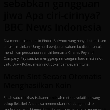
sebabkan gangguan
jiwa Apa ciri-cirinya?
BBC News Indonesia
Dia menciptakan mesin Pinball Ballyhoo yang hanya butuh 1 sen
untuk dimainkan. Uang hasil penjualan saham itu dibuat untuk
mendirikan perusahaan sendiri bernama Charles Fey and
Company. Fey saat itu menggarap rancangam baru mesin slot,
yaitu Draw Poker, mesin slot poker pembayaran tunai.
Mesin Slot Secara Otomatis
Menghasilkan Koin
Salah satu ciri khas Habanero adalah rentang volatilitas yang
cukup fleksibel. Anda bisa menemukan slot dengan risiko
rendah, sedang, hingga tinggi, tergantung pada jenis game yang