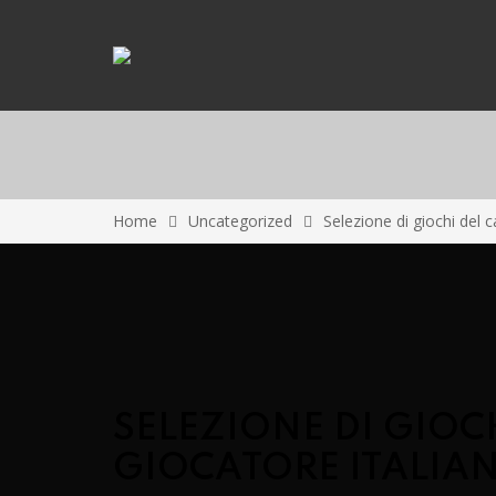
Home
Uncategorized
Selezione di giochi del c
SELEZIONE DI GIOC
GIOCATORE ITALIA