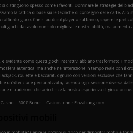
rat si distinguono spesso come i favoriti. Dominare le strategie del bla
lizziamo la tattica di base sia le tecniche di conteggio delle carte. A
 raffinato gioco. Che si punti sul player o sul banco, sapere le parti
ionali giochi da tavolo non solo migliora le nostre abilità, ma aumenta
, è evidente come questi giochi interattivi abbiano trasformato il modo i
atmosfera autentica, ma anche nell’interazione in tempo reale con il cro
ckjack, roulette e baccarat, ognuno con versioni esclusive che fanno 
i e un’attenzione personalizzata, facendo ogni sessione diversa dalle
one e tradizione che arricchisce la nostra esperienza di gioco online.
ositivi mobili
 in mobilità? Capire le opzioni di gioco per dispositivi mobili è fond