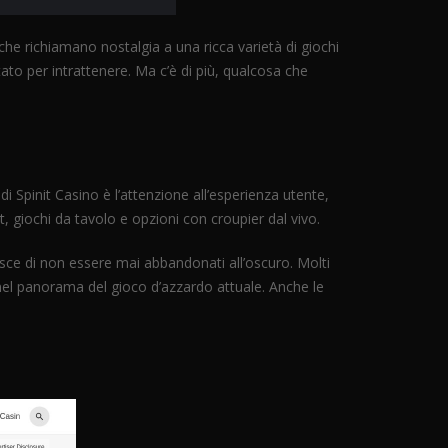
che richiamano nostalgia a una ricca varietà di giochi
tato per intrattenere. Ma c’è di più, qualcosa che
di Spinit Casino è l’attenzione all’esperienza utente,
ot, giochi da tavolo e opzioni con croupier dal vivo.
isce di non essere mai abbandonati all’oscuro. Molti
i nel panorama del gioco d’azzardo attuale. Anche le