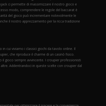
ckjack ci permette di massimizzare il nostro gioco e
llo stesso modo, comprendere le regole del baccarat è
colarità del gioco può incrementare notevolmente le
 anche il nostro apprezzamento per la ricca tradizione
n cui viviamo i classici giochi da tavolo online. Il
upier, che riproduce il charme di un casinò fisico.
il gioco sempre avvincente. I croupier professionisti
 altre. Addentrandoci in queste scelte con croupier dal
amentale per ottimizzare il piacere e la convenienza.