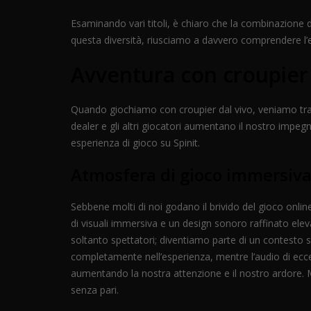
Esaminando vari titoli, è chiaro che la combinazione 
questa diversità, riusciamo a davvero comprendere l’e
Avventura con croupier 
Quando giochiamo con croupier dal vivo, veniamo trasp
dealer e gli altri giocatori aumentano il nostro imp
esperienza di gioco su Spinit.
Atmosfera di gioco immersiv
Sebbene molti di noi godano il brivido del gioco onlin
di visuali immersiva e un design sonoro raffinato el
soltanto spettatori; diventiamo parte di un contesto st
completamente nell’esperienza, mentre l’audio di eccel
aumentando la nostra attenzione e il nostro ardore. 
senza pari.