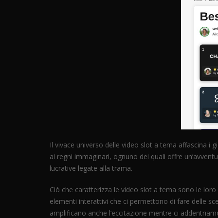
Il vivace universo delle video slot a tema affascina i gi
ai regni immaginari, ognuno dei quali offre un’avvent
lucrative legate alla trama.
Ciò che caratterizza le video slot a tema sono le lo
elementi interattivi che ci permettono di fare delle s
amplificano anche l’eccitazione mentre ci addentriam