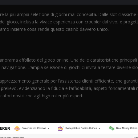
 la più ampia selezione di giochi mai concepita. Dalle slot classiche 
del gioco, inclusa la vivace esperienza con croupier dal vivo, è proget
diamo insieme cosa rende questo casinò davvero unico.
norama affollato del gioco online. Una delle caratteristiche principali 
a navigazione. L’ampia selezione di giochi ci invita a testare diverse sl
apprezzamento generale per l’assistenza clienti efficiente, che garant
 prelievo, evidenziando la fiducia e l’affidabilità, aspetti fondamental
tori novizi che agli high roller più esperti.