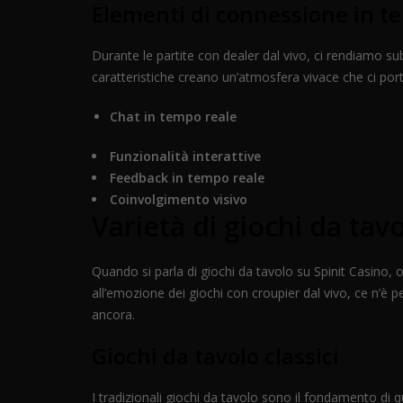
Elementi di connessione in t
Durante le partite con dealer dal vivo, ci rendiamo su
caratteristiche creano un’atmosfera vivace che ci po
Chat in tempo reale
Funzionalità interattive
Feedback in tempo reale
Coinvolgimento visivo
Varietà di giochi da tav
Quando si parla di giochi da tavolo su Spinit Casino, of
all’emozione dei giochi con croupier dal vivo, ce n’è p
ancora.
Giochi da tavolo classici
I tradizionali giochi da tavolo sono il fondamento di 