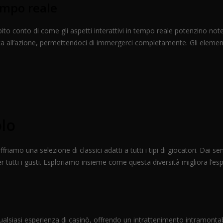
empo reale
bito conto di come gli aspetti interattivi in tempo reale potenzino n
rta all’azione, permettendoci di immergerci completamente. Gli elem
olo
friamo una selezione di classici adatti a tutti i tipi di giocatori. Dai
er tutti i gusti. Esploriamo insieme come questa diversità migliora l’e
qualsiasi esperienza di casinò, offrendo un intrattenimento intramonta