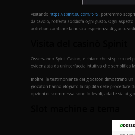
Visitando
https://spinit.eu.com/it-it/
, potremmo scoprire
da tavolo, l’offerta soddisfa ogni gusto. Ogni aspetto 
potrebbe cambiare la nostra esperienza di gioco: ve
Visita del casinò Spinit
Osservando Spinit Casino, è chiaro che si spicca nel pa
evidenziata da un’interfaccia intuitiva che semplifica l
Inoltre, le testimonianze dei giocatori dimostrano un 
giocatori hanno elogiato la rapidità delle procedure di
opzioni di scommessa sono lodevoli, adatte sia ai gioca
Slot machine a tema