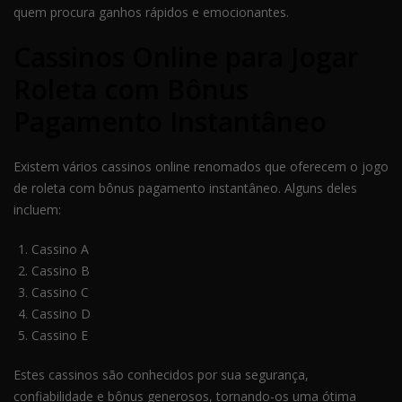
quem procura ganhos rápidos e emocionantes.
Cassinos Online para Jogar
Roleta com Bônus
Pagamento Instantâneo
Existem vários cassinos online renomados que oferecem o jogo
de roleta com bônus pagamento instantâneo. Alguns deles
incluem:
Cassino A
Cassino B
Cassino C
Cassino D
Cassino E
Estes cassinos são conhecidos por sua segurança,
confiabilidade e bônus generosos, tornando-os uma ótima