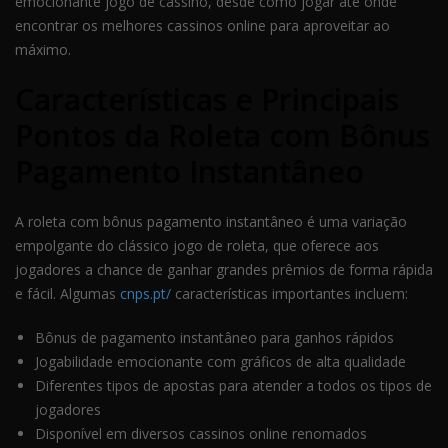
emocionante jogo de cassino, desde como jogar até onde
encontrar os melhores cassinos online para aproveitar ao
máximo.
Características e Principais
Pontos da Roleta com Bônus
Pagamento Instantâneo
A roleta com bônus pagamento instantâneo é uma variação
empolgante do clássico jogo de roleta, que oferece aos
jogadores a chance de ganhar grandes prêmios de forma rápida
e fácil. Algumas
cnps.pt/
características importantes incluem:
Bônus de pagamento instantâneo para ganhos rápidos
Jogabilidade emocionante com gráficos de alta qualidade
Diferentes tipos de apostas para atender a todos os tipos de
jogadores
Disponível em diversos cassinos online renomados