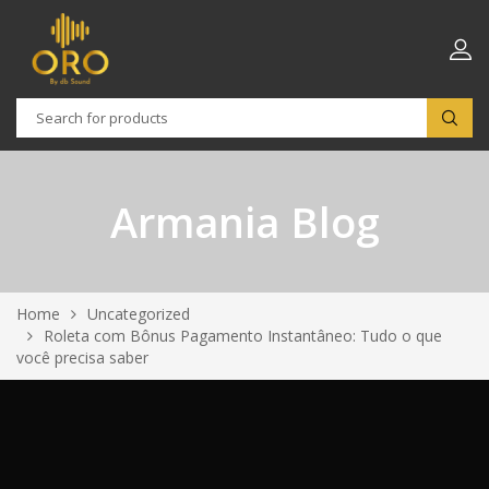
Armania Blog
Home
Uncategorized
Roleta com Bônus Pagamento Instantâneo: Tudo o que
você precisa saber