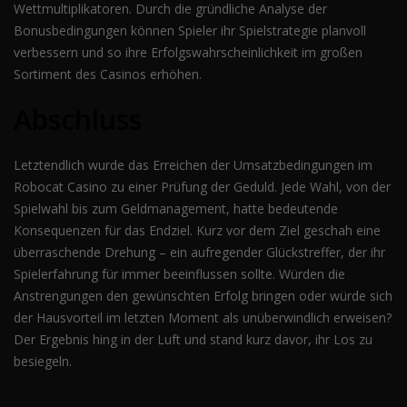
Wettmultiplikatoren. Durch die gründliche Analyse der
Bonusbedingungen können Spieler ihr Spielstrategie planvoll
verbessern und so ihre Erfolgswahrscheinlichkeit im großen
Sortiment des Casinos erhöhen.
Abschluss
Letztendlich wurde das Erreichen der Umsatzbedingungen im
Robocat Casino zu einer Prüfung der Geduld. Jede Wahl, von der
Spielwahl bis zum Geldmanagement, hatte bedeutende
Konsequenzen für das Endziel. Kurz vor dem Ziel geschah eine
überraschende Drehung – ein aufregender Glückstreffer, der ihr
Spielerfahrung für immer beeinflussen sollte. Würden die
Anstrengungen den gewünschten Erfolg bringen oder würde sich
der Hausvorteil im letzten Moment als unüberwindlich erweisen?
Der Ergebnis hing in der Luft und stand kurz davor, ihr Los zu
besiegeln.