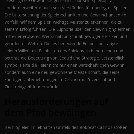
Dieser große Gewinn steigerte nicht nur sein Spielkapital,
sondern erweiterte auch sein Verständnis für überlegtes Spielen.
Die Untersuchung der Spielmechaniken und Gewinnchancen im
Vorfeld half dem Spieler, wichtige Muster zu erkennen, die zu
seinem Erfolg führten. Die Euphorie über den Gewinn ging einher
mit einer größeren Wertschätzung für abgewogene Risiken und
geordnetes Wetten. Dieses bedeutende Erlebnis bestätigte
seinen Willen, die Feinheiten des Spielens zu beherrschen und
betonte die Bedeutung von Geduld und Strategie. Letztendlich
symbolisierte die Feier nicht nur einen wirtschaftlichen Gewinn,
sondern auch eine neu gewonnene Meisterschaft, die seine
künftigen Unternehmungen im Casino mit Zuversicht und
Zielstrebigkeit führen würde.
Herausforderungen auf
dem Pfad bewältigen
Beim Spielen im lebhaften Umfeld des Robocat Casinos stoßen