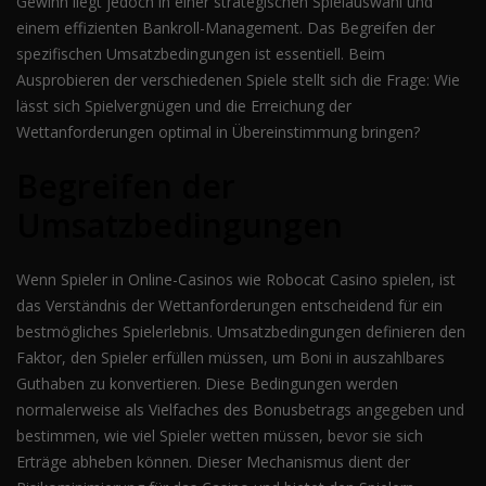
Gewinn liegt jedoch in einer strategischen Spielauswahl und
einem effizienten Bankroll-Management. Das Begreifen der
spezifischen Umsatzbedingungen ist essentiell. Beim
Ausprobieren der verschiedenen Spiele stellt sich die Frage: Wie
lässt sich Spielvergnügen und die Erreichung der
Wettanforderungen optimal in Übereinstimmung bringen?
Begreifen der
Umsatzbedingungen
Wenn Spieler in Online-Casinos wie Robocat Casino spielen, ist
das Verständnis der Wettanforderungen entscheidend für ein
bestmögliches Spielerlebnis. Umsatzbedingungen definieren den
Faktor, den Spieler erfüllen müssen, um Boni in auszahlbares
Guthaben zu konvertieren. Diese Bedingungen werden
normalerweise als Vielfaches des Bonusbetrags angegeben und
bestimmen, wie viel Spieler wetten müssen, bevor sie sich
Erträge abheben können. Dieser Mechanismus dient der