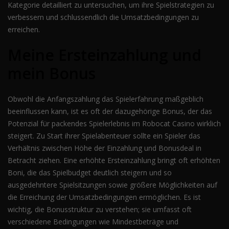
Kategorie detailliert zu untersuchen, um ihre Spielstrategien zu
verbessern und schlussendlich die Umsatzbedingungen zu
erreichen.
Meine Ersteinzahlung und
mein Bonus
Obwohl die Anfangszahlung das Spielerfahrung maßgeblich
beeinflussen kann, ist es oft der dazugehörige Bonus, der das
Potenzial für packendes Spielerlebnis im Robocat Casino wirklich
steigert. Zu Start ihrer Spielabenteuer sollte ein Spieler das
Verhältnis zwischen Höhe der Einzahlung und Bonusdeal in
Betracht ziehen. Eine erhöhte Ersteinzahlung bringt oft erhöhten
Boni, die das Spielbudget deutlich steigern und so
ausgedehntere Spielsitzungen sowie größere Möglichkeiten auf
die Erreichung der Umsatzbedingungen ermöglichen. Es ist
wichtig, die Bonusstruktur zu verstehen; sie umfasst oft
verschiedene Bedingungen wie Mindestbeträge und