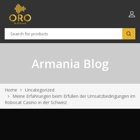
Armania Blog
Home
Uncategorized
Meine Erfahrungen beim Erfüllen der Umsatzbedingungen im
Robocat Casino in der Schweiz